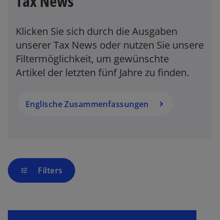
Tax News
e
g
e
Klicken Sie sich durch die Ausgaben
ö
unserer Tax News oder nutzen Sie unsere
ff
Filtermöglichkeit, um gewünschte
n
Artikel der letzten fünf Jahre zu finden.
e
w
t
ir
d
Englische Zusammenfassungen
i
n
e
i
n
Filters
tune
e
r
n
e