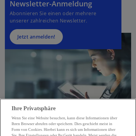
u
Newsletter-Anmeldung
e
Abonnieren Sie einen oder mehrere
n
unserer zahlreichen Newsletter.
R
e
g
Jetzt anmelden!
is
t
e
r
k
a
r
t
e
Ihre Privatsphäre
g
e
Wenn Sie eine Website besuchen, kann diese Informationen über
ö
Ihren Browser abrufen oder speichern. Dies geschieht meist in
Form von Cookies. Hierbei kann es sich um Informationen über
ff
Sie, Ihre Einstellungen oder Ihr Gerät handeln. Meist werden die