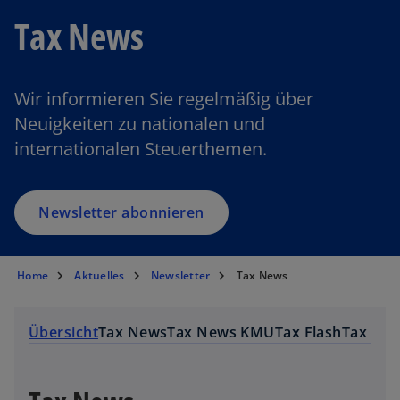
e
Tax News
r
n
e
Wir informieren Sie regelmäßig über
u
Neuigkeiten zu nationalen und
e
internationalen Steuerthemen.
n
R
e
g
Newsletter abonnieren
is
t
e
Home
Aktuelles
Newsletter
Tax News
r
k
Übersicht
Tax News
Tax News KMU
Tax Flash
Tax Per
a
r
t