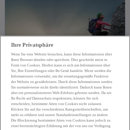
Ihre Privatsphäre
Wenn Sie eine Website besuchen, kann diese Informationen über
Ihren Browser abrufen oder speichern. Dies geschieht meist in
Form von Cookies. Hierbei kann es sich um Informationen über
Sie, Ihre Einstellungen oder Ihr Gerät handeln. Meist werden die
Tax
Informationen verwendet, um die erwartungsgemäße Funktion
der Website zu gewährleisten. Durch diese Informationen werden
Als Steuerberater denken wir global und
Sie normalerweise nicht direkt identifiziert. Dadurch kann Ihnen
agieren regional – mit praxisnahen Lösungen
aber ein personalisierteres Web-Erlebnis geboten werden. Da wir
unter Berücksichtigung aller regulatorischen
Ihr Recht auf Datenschutz respektieren, können Sie sich
Weitere Informationen
entscheiden, bestimmte Arten von Cookies nicht zulassen.
Entwicklungen.
Klicken Sie auf die verschiedenen Kategorieüberschriften, um
mehr zu erfahren und unsere Standardeinstellungen zu ändern.
Die Blockierung bestimmter Arten von Cookies kann jedoch zu
einer beeinträchtigten Erfahrung mit der von uns zur Verfügung