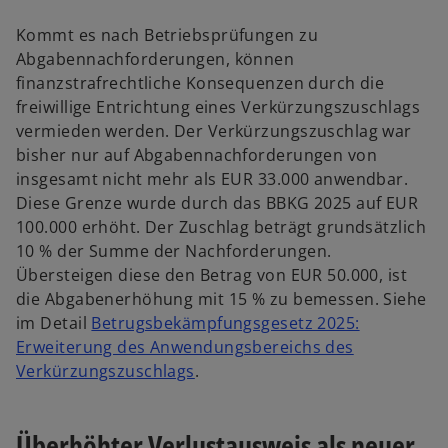
t
t
Kommt es nach Betriebsprüfungen zu
Abgabennachforderungen, können
finanzstrafrechtliche Konsequenzen durch die
freiwillige Entrichtung eines Verkürzungszuschlags
vermieden werden. Der Verkürzungszuschlag war
bisher nur auf Abgabennachforderungen von
insgesamt nicht mehr als EUR 33.000 anwendbar.
Diese Grenze wurde durch das BBKG 2025 auf EUR
100.000 erhöht. Der Zuschlag beträgt grundsätzlich
10 % der Summe der Nachforderungen.
Übersteigen diese den Betrag von EUR 50.000, ist
die Abgabenerhöhung mit 15 % zu bemessen. Siehe
im Detail
Betrugsbekämpfungsgesetz 2025:
Erweiterung des Anwendungsbereichs des
Verkürzungszuschlags
.
Überhöhter Verlustausweis als neuer