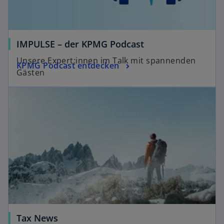
n
e
t
IMPULSE – der KPMG Podcast
Unsere Expert:innen im Talk mit spannenden
KPMG Podcast entdecken
Gästen
Tax News