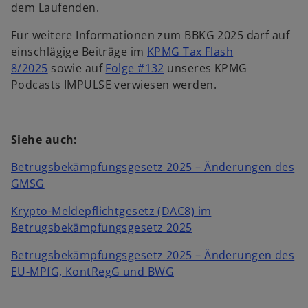
dem Laufenden.
Für weitere Informationen zum BBKG 2025 darf auf
einschlägige Beiträge im
KPMG Tax Flash
w
8/2025
sowie auf
Folge #132
unseres KPMG
i
Podcasts IMPULSE verwiesen werden.
r
d
i
Siehe auch:
n
e
Betrugsbekämpfungsgesetz 2025 – Änderungen des
i
GMSG
n
Krypto-Meldepflichtgesetz (DAC8) im
e
Betrugsbekämpfungsgesetz
2025
r
n
Betrugsbekämpfungsgesetz 2025 – Änderungen des
e
EU-MPfG, KontRegG und
BWG
u
e