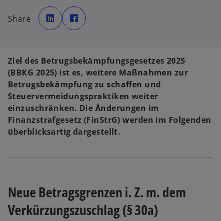
w
w
i
i
Share
r
r
d
d
i
i
n
n
e
e
i
i
n
n
Ziel des Betrugsbekämpfungsgesetzes 2025
e
e
r
r
(BBKG 2025) ist es, weitere Maßnahmen zur
n
n
e
e
Betrugsbekämpfung zu schaffen und
u
u
e
e
Steuervermeidungspraktiken weiter
n
n
R
R
einzuschränken. Die Änderungen im
e
e
g
g
Finanzstrafgesetz (FinStrG) werden im Folgenden
i
i
s
s
überblicksartig dargestellt.
t
t
e
e
r
r
k
k
a
a
r
r
t
t
e
e
g
g
e
e
Neue Betragsgrenzen i. Z. m. dem
ö
ö
f
f
f
f
Verkürzungszuschlag (§ 30a)
n
n
e
e