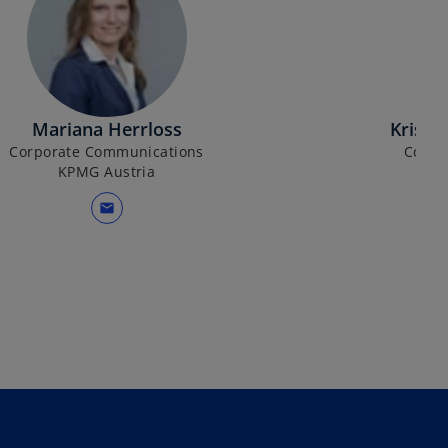
Mariana Herrloss
Kristi
Corporate Communications
Corpo
KPMG Austria
mail