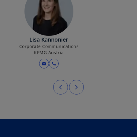
Lisa Kannonier
Corporate Communications
KPMG Austria
mail
call
terkarte geöffnet