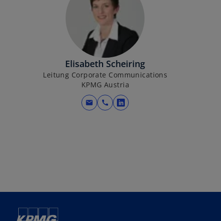
Elisabeth Scheiring
Leitung Corporate Communications
KPMG Austria
mail
call
wird in einer neuen Regis