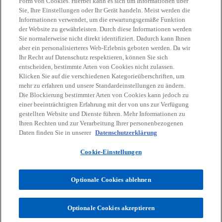
a
Form von Cookies. Hierbei kann es sich um Informationen über
Sie, Ihre Einstellungen oder Ihr Gerät handeln. Meist werden die
Kontakt
r
Informationen verwendet, um die erwartungsgemäße Funktion
t
der Website zu gewährleisten. Durch diese Informationen werden
e
Sie normalerweise nicht direkt identifiziert. Dadurch kann Ihnen
Aktuelles
g
aber ein personalisierteres Web-Erlebnis geboten werden. Da wir
Ihr Recht auf Datenschutz respektieren, können Sie sich
e
entscheiden, bestimmte Arten von Cookies nicht zulassen.
ö
Karriere
Klicken Sie auf die verschiedenen Kategorieüberschriften, um
ff
mehr zu erfahren und unsere Standardeinstellungen zu ändern.
n
Die Blockierung bestimmter Arten von Cookies kann jedoch zu
w
w
w
w
w
einer beeinträchtigten Erfahrung mit der von uns zur Verfügung
e
i
i
i
i
i
gestellten Website und Dienste führen. Mehr Informationen zu
t
Rechtliche Hinweise
r
Datenschutz
r
Barrierefreiheit
r
r
Hilfe
r
Impressum
Ihren Rechten und zur Verarbeitung Ihrer personenbezogenen
d
d
d
d
d
Daten finden Sie in unserer
Datenschutzerklärung
© 2026 KPMG Austria GmbH Wirtschaftsprüfungs- und
i
i
i
i
i
Steuerberatungsgesellschaft, eine österreichische Gesellschaft mit
Cookie-Einstellungen
n
n
n
n
n
beschränkter Haftung und ein Mitglied der globalen KPMG
Organisation unabhängiger Mitgliedsfirmen, die KPMG International
e
e
e
e
e
Limited, einer private English company limited by guarantee,
Optionale Cookies ablehnen
i
i
i
i
i
angeschlossen sind. Alle Rechte vorbehalten.
n
n
n
n
n
Für weitere Informationen über unsere globale KPMG
Unternehmensstruktur besuchen Sie
e
e
e
e
e
Optionale Cookies akzeptieren
w
bitte
https://kpmg.com/governance.
r
r
r
r
r
i