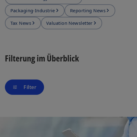
Packaging-Industrie
Reporting News
Tax News
Valuation Newsletter
Filterung im Überblick
Filter
tune
w
ir
d
i
n