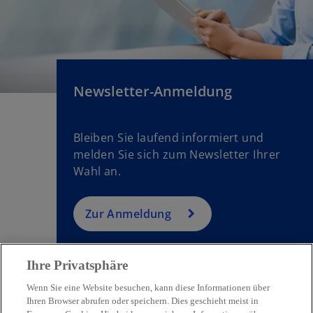
e
i
n
e
r
Newsletter-Anmeldung
n
e
u
Bleiben Sie laufend informiert und
e
melden Sie sich zum Newsletter Ihrer
n
Wahl an.
R
e
g
Zur Anmeldung
is
t
e
Ihre Privatsphäre
r
Wenn Sie eine Website besuchen, kann diese Informationen über
k
Ihren Browser abrufen oder speichern. Dies geschieht meist in