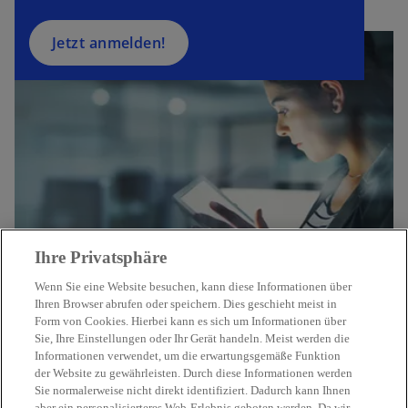
e
g
Jetzt anmelden!
is
t
e
r
k
a
r
t
e
Ihre Privatsphäre
g
e
Wenn Sie eine Website besuchen, kann diese Informationen über
ö
Ihren Browser abrufen oder speichern. Dies geschieht meist in
Form von Cookies. Hierbei kann es sich um Informationen über
ff
Sie, Ihre Einstellungen oder Ihr Gerät handeln. Meist werden die
Kontakt
n
Informationen verwendet, um die erwartungsgemäße Funktion
e
der Website zu gewährleisten. Durch diese Informationen werden
t
Sie normalerweise nicht direkt identifiziert. Dadurch kann Ihnen
Aktuelles
aber ein personalisierteres Web-Erlebnis geboten werden. Da wir