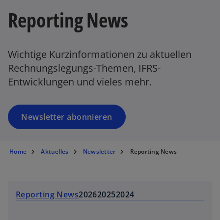
e
Reporting News
r
n
e
Wichtige Kurzinformationen zu aktuellen
u
Rechnungslegungs-Themen, IFRS-
e
Entwicklungen und vieles mehr.
n
R
e
g
Newsletter abonnieren
is
t
e
Home
Aktuelles
Newsletter
Reporting News
r
k
a
Reporting News
2026
2025
2024
r
t