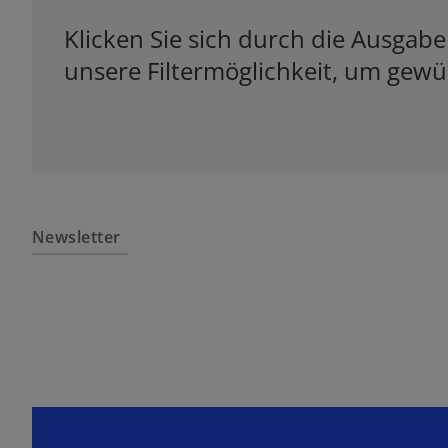
Klicken Sie sich durch die Ausgab
unsere Filtermöglichkeit, um gewün
w
ir
d
i
Newsletter
n
e
i
n
e
r
n
e
u