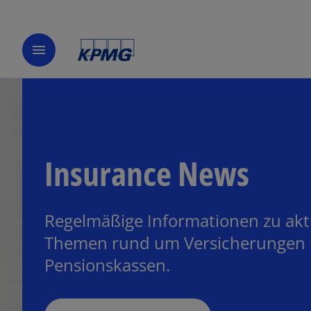
w
ir
menu
d
i
n
e
i
n
Insurance News
e
r
n
e
Regelmäßige Informationen zu akt
u
Themen rund um Versicherungen
e
Pensionskassen.
n
R
e