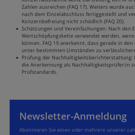
g
g
e
e
e
Zahlen ausreichen (FAQ 17). Weiters wurde auch
ö
ö
r
f
f
nach dem Einzelabschluss fertiggestellt und ver
f
f
n
n
n
Konzernbefreiung nicht schädlich (FAQ 20).
w
e
e
e
t
t
Schätzungen und Vereinfachungen: Nach den E
ir
u
Wertschöpfungskette verwendet werden, wenn 
d
e
können. FAQ 19 anerkennt, dass gerade in de
i
n
unter bestimmten Umständen zu verlässlichere
n
R
Prüfung der Nachhaltigkeitsberichterstattung
e
e
die Anerkennung als Nachhaltigkeitsprüfer:in 
i
g
Prüfstandards.
n
i
e
s
r
t
n
e
e
r
u
Newsletter-Anmeldung
k
e
a
n
r
Abonnieren Sie einen oder mehrere unserer zah
R
t