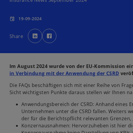
Insurance News September 2024
19-09-2024
event
w
w
i
i
Share
r
r
d
d
i
i
n
n
e
e
i
i
n
n
e
e
Im August 2024 wurde von der EU-Kommission ei
r
r
n
n
w
in Verbindung mit der Anwendung der CSRD
veröf
e
e
u
u
i
e
e
n
n
Die FAQs beschäftigen sich mit einer Reihe von Fra
r
R
R
e
e
Sicht wichtigsten Punkte daraus stellen wir Ihnen n
d
g
g
i
i
i
s
s
Anwendungsbereich der CSRD: Anhand eines En
t
t
n
e
e
Unternehmen unter die CSRD fallen. Weiters wer
r
r
e
k
k
der für die Berichtspflicht relevanten Grenzen,
a
a
i
r
r
Konzernausnahmen: Hervorzuheben ist hier die
t
t
n
e
e
Konzernausnahme keine Darstellung von KPIs a