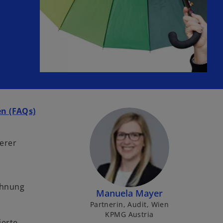
en (FAQs)
serer
echnung
Manuela Mayer
Partnerin, Audit, Wien
KPMG Austria
ierte