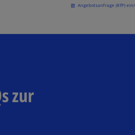
Zurück zur Inhaltsseite
Angebotsanfrage (RfP) ein
article
s zur