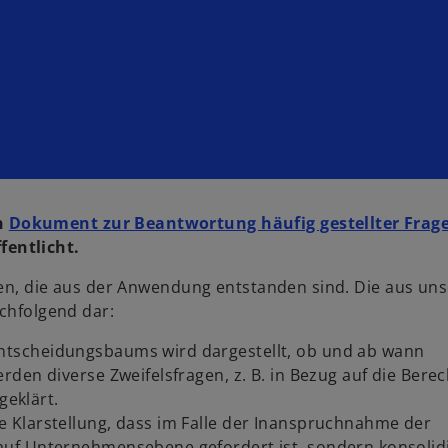
n
Dokument zur Beantwortung häufig gestellter Frag
fentlicht.
gen, die aus der Anwendung entstanden sind. Die aus un
achfolgend dar:
tscheidungsbaums wird dargestellt, ob und ab wann
den diverse Zweifelsfragen, z. B. in Bezug auf die Ber
 geklärt.
 Klarstellung, dass im Falle der Inanspruchnahme der
uf Unternehmensebene gefordert ist, sondern konsolid