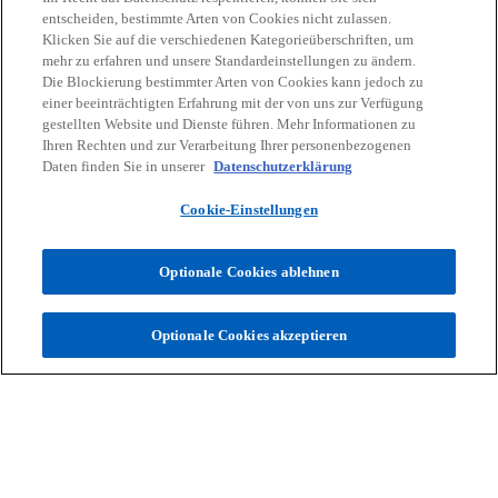
entscheiden, bestimmte Arten von Cookies nicht zulassen.
Klicken Sie auf die verschiedenen Kategorieüberschriften, um
mehr zu erfahren und unsere Standardeinstellungen zu ändern.
Die Blockierung bestimmter Arten von Cookies kann jedoch zu
einer beeinträchtigten Erfahrung mit der von uns zur Verfügung
Kontakt
gestellten Website und Dienste führen. Mehr Informationen zu
Ihren Rechten und zur Verarbeitung Ihrer personenbezogenen
Daten finden Sie in unserer
Datenschutzerklärung
Aktuelles
Cookie-Einstellungen
Karriere
Optionale Cookies ablehnen
w
w
w
w
w
Optionale Cookies akzeptieren
i
i
i
i
i
Rechtliche Hinweise
r
Datenschutz
r
Barrierefreiheit
r
r
Hilfe
r
Impressum
d
d
d
d
d
© 2026 KPMG Austria GmbH Wirtschaftsprüfungs- und
i
i
i
i
i
Steuerberatungsgesellschaft, eine österreichische Gesellschaft mit
n
n
n
n
n
beschränkter Haftung und ein Mitglied der globalen KPMG
Organisation unabhängiger Mitgliedsfirmen, die KPMG International
e
e
e
e
e