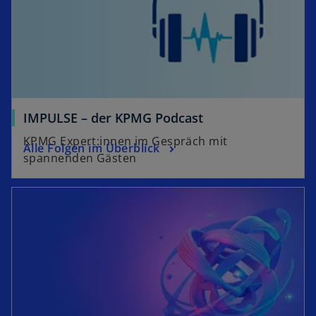
r
g
t
e
e
ö
g
f
e
f
ö
n
f
e
IMPULSE – der KPMG Podcast
f
t
KPMG Expert:innen im Gespräch mit
n
Alle Folgen im Überblick
spannenden Gästen
e
t