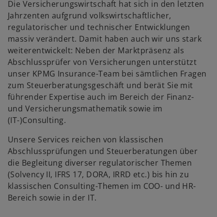
Die Versicherungswirtschaft hat sich in den letzten
Jahrzenten aufgrund volkswirtschaftlicher,
regulatorischer und technischer Entwicklungen
massiv verändert. Damit haben auch wir uns stark
weiterentwickelt: Neben der Marktpräsenz als
Abschlussprüfer von Versicherungen unterstützt
unser KPMG Insurance-Team bei sämtlichen Fragen
zum Steuerberatungsgeschäft und berät Sie mit
führender Expertise auch im Bereich der Finanz-
und Versicherungsmathematik sowie im
(IT-)Consulting.
w
ir
Unsere Services reichen von klassischen
d
Abschlussprüfungen und Steuerberatungen über
i
die Begleitung diverser regulatorischer Themen
n
(Solvency II, IFRS 17, DORA, IRRD etc.) bis hin zu
e
klassischen Consulting-Themen im COO- und HR-
i
Bereich sowie in der IT.
n