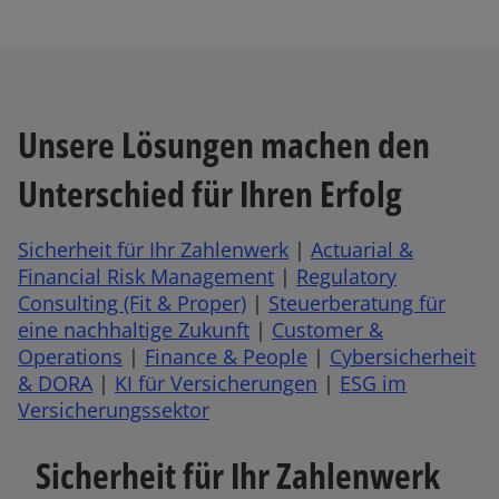
n
f
d
e
n
i
u
e
n
e
t
e
n
Unsere Lösungen machen den
i
R
n
e
Unterschied für Ihren Erfolg
e
g
r
i
n
s
Sicherheit für Ihr Zahlenwerk
|
Actuarial &
e
t
Financial Risk Management
|
Regulatory
u
e
Consulting (Fit & Proper)
|
Steuerberatung für
e
r
eine nachhaltige Zukunft
|
Customer &
n
k
Operations
|
Finance & People
|
Cybersicherheit
R
a
& DORA
|
KI für Versicherungen
|
ESG im
e
r
Versicherungssektor
g
t
i
e
Sicherheit für Ihr Zahlenwerk
s
g