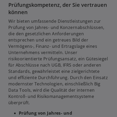
t
e
Prüfungskompetenz, der Sie vertrauen
e
ö
können
r
f
k
Wir bieten umfassende Dienstleistungen zur
f
a
Prüfung von Jahres- und Konzernabschlüssen,
n
r
die den gesetzlichen Anforderungen
e
t
entsprechen und ein getreues Bild der
t
e
Vermögens-, Finanz- und Ertragslage eines
g
Unternehmens vermitteln. Unser
e
risikoorientierte Prüfungsansatz, ein Gütesiegel
ö
für Abschlüsse nach UGB, IFRS oder anderen
f
Standards, gewährleistet eine zielgerichtete
f
und effiziente Durchführung. Durch den Einsatz
n
modernster Technologien, einschließlich Big
e
Data Tools, wird die Qualität der internen
t
Kontroll- und Risikomanagementsysteme
überprüft.
Prüfung von Jahres- und