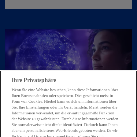
Ihre Privatsphäre
Treten Sie mit uns in Kontakt
Wenn Sie eine Website besuchen, kann diese Informationen über
Ihren Browser abrufen oder speichern. Dies geschieht meist in
Form von Cookies. Hierbei kann es sich um Informationen über
Unsere Expert:innen freuen sich,
Sie, Ihre Einstellungen oder Ihr Gerät handeln. Meist werden die
von Ihnen zu hören.
Informationen verwendet, um die erwartungsgemäße Funktion
der Website zu gewährleisten. Durch diese Informationen werden
Sie normalerweise nicht direkt identifiziert. Dadurch kann Ihnen
Kontaktieren Sie uns
aber ein personalisierteres Web-Erlebnis geboten werden. Da wir
Ihr Recht auf Datenschutz respektieren, können Sie sich