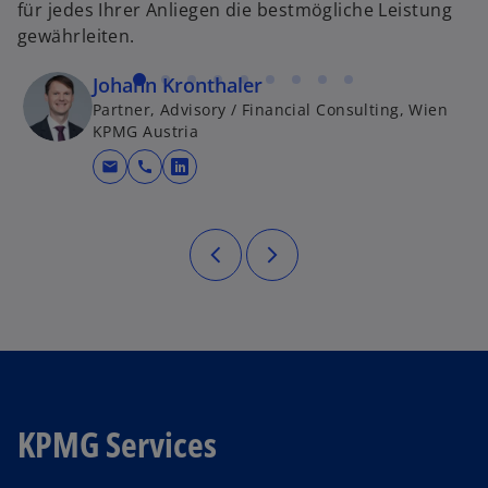
für jedes Ihrer Anliegen die bestmögliche Leistung
gewährleiten.
Johann Kronthaler
Partner, Advisory / Financial Consulting, Wien
KPMG Austria
mail
call
wird in einer neuen Registerkarte g
KPMG Services