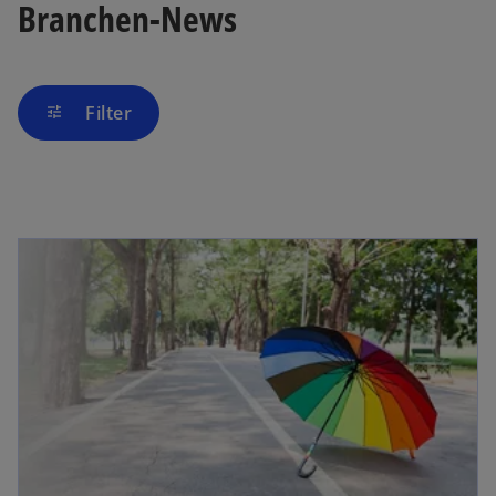
Branchen-News
Filter
tune