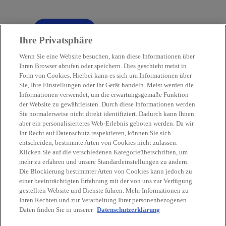
Filter
tune
Ihre Privatsphäre
Wenn Sie eine Website besuchen, kann diese Informationen über
Ihren Browser abrufen oder speichern. Dies geschieht meist in
Form von Cookies. Hierbei kann es sich um Informationen über
Sie, Ihre Einstellungen oder Ihr Gerät handeln. Meist werden die
Kontakt
Informationen verwendet, um die erwartungsgemäße Funktion
der Website zu gewährleisten. Durch diese Informationen werden
Sie normalerweise nicht direkt identifiziert. Dadurch kann Ihnen
Aktuelles
aber ein personalisierteres Web-Erlebnis geboten werden. Da wir
Ihr Recht auf Datenschutz respektieren, können Sie sich
entscheiden, bestimmte Arten von Cookies nicht zulassen.
Karriere
Klicken Sie auf die verschiedenen Kategorieüberschriften, um
mehr zu erfahren und unsere Standardeinstellungen zu ändern.
Die Blockierung bestimmter Arten von Cookies kann jedoch zu
w
w
w
w
w
einer beeinträchtigten Erfahrung mit der von uns zur Verfügung
i
i
i
i
i
gestellten Website und Dienste führen. Mehr Informationen zu
Rechtliche Hinweise
r
Datenschutz
r
Barrierefreiheit
r
r
Hilfe
r
Impressum
Ihren Rechten und zur Verarbeitung Ihrer personenbezogenen
Daten finden Sie in unserer
d
Datenschutzerklärung
d
d
d
d
© 2026 KPMG Austria GmbH Wirtschaftsprüfungs- und
i
i
i
i
i