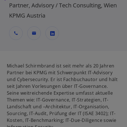
Partner, Advisory / Tech Consulting, Wien
KPMG Austria
call
mail
w
i
r
d
Michael Schirmbrand ist seit mehr als 20 Jahren
i
Partner bei KPMG mit Schwerpunkt IT-Advisory
n
und Cybersecurity. Er ist Fachbuchautor und hält
e
seit Jahren Vorlesungen über IT-Governance.
i
Seine weitreichende Expertise umfasst aktuelle
n
Themen wie: IT-Governance, IT-Strategien, IT-
e
Landschaft und –Architektur, IT-Organisation,
r
Sourcing, IT-Audit, Prüfung der IT (ISAE 3402); IT-
n
Kosten, IT-Benchmarking; IT-Due-Diligence sowie
e