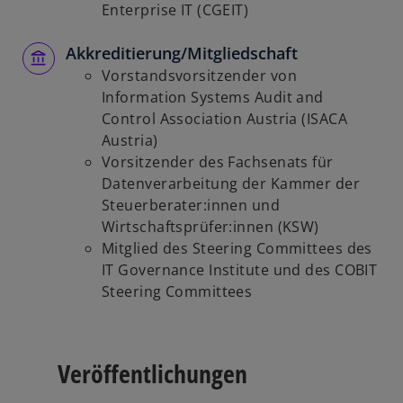
ö
Enterprise IT (CGEIT)
f
f
Akkreditierung/Mitgliedschaft
n
Vorstandsvorsitzender von
e
Information Systems Audit and
t
Control Association Austria (ISACA
Austria)
Vorsitzender des Fachsenats für
Datenverarbeitung der Kammer der
Steuerberater:innen und
Wirtschaftsprüfer:innen (KSW)
Mitglied des Steering Committees des
IT Governance Institute und des COBIT
Steering Committees
Veröffentlichungen