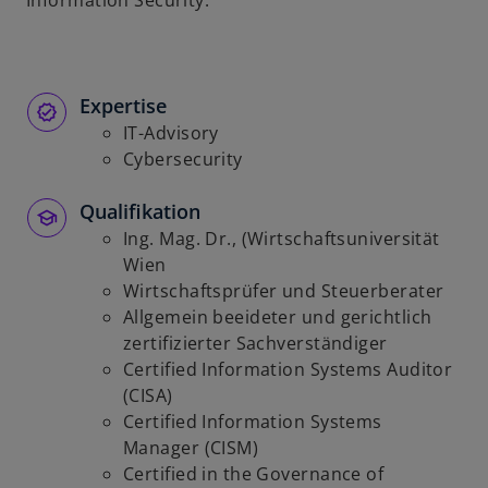
Information Security.
u
e
n
R
Expertise
e
IT-Advisory
g
Cybersecurity
i
s
Qualifikation
t
Ing. Mag. Dr., (Wirtschaftsuniversität
e
Wien
r
Wirtschaftsprüfer und Steuerberater
k
Allgemein beeideter und gerichtlich
a
zertifizierter Sachverständiger
r
Certified Information Systems Auditor
t
(CISA)
e
Certified Information Systems
g
Manager (CISM)
e
Certified in the Governance of