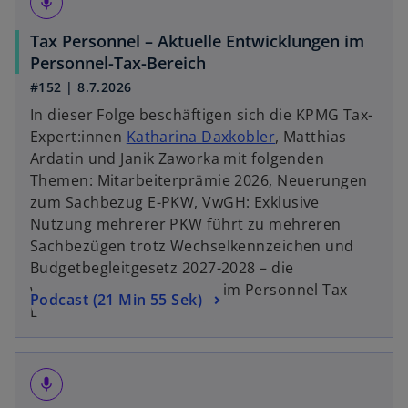
mic
r
t
Tax Personnel – Aktuelle Entwicklungen im
e
w
Personnel-Tax-Bereich
g
i
#152 | 8.7.2026
e
r
In dieser Folge beschäftigen sich die KPMG Tax-
ö
d
Expert:innen
Katharina Daxkobler
, Matthias
ff
i
Ardatin und Janik Zaworka mit folgenden
n
n
Themen: Mitarbeiterprämie 2026, Neuerungen
e
e
zum Sachbezug E-PKW, VwGH: Exklusive
t
i
Nutzung mehrerer PKW führt zu mehreren
n
Sachbezügen trotz Wechselkennzeichen und
e
Budgetbegleitgesetz 2027-2028 – die
r
wesentlichen Änderungen im Personnel Tax
w
Podcast (21 Min 55 Sek)
n
Bereich.
i
e
r
u
d
e
mic
i
n
n