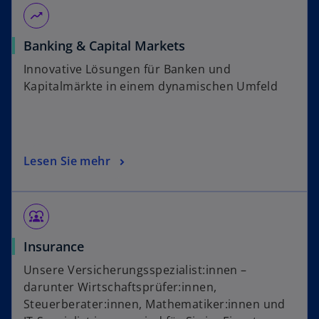
k
g
moving
a
e
r
Banking & Capital Markets
ö
t
f
Innovative Lösungen für Banken und
e
f
Kapitalmärkte in einem dynamischen Umfeld
g
n
e
e
ö
t
f
f
Lesen Sie mehr
n
e
t
diversity_1
Insurance
Unsere Versicherungsspezialist:innen –
darunter Wirtschaftsprüfer:innen,
Steuerberater:innen, Mathematiker:innen und