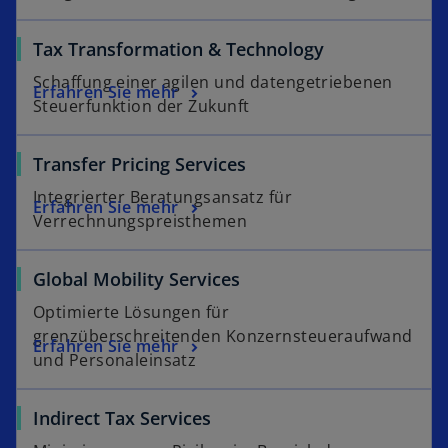
r
a
k
r
Tax Transformation & Technology
a
t
Schaffung einer agilen und datengetriebenen
r
Erfahren Sie mehr
e
Steuerfunktion der Zukunft
t
g
e
e
Transfer Pricing Services
g
ö
e
f
Integrierter Beratungsansatz für
Erfahren Sie mehr
ö
f
Verrechnungspreisthemen
f
n
f
e
Global Mobility Services
n
t
e
Optimierte Lösungen für
t
grenzüberschreitenden Konzernsteueraufwand
Erfahren Sie mehr
und Personaleinsatz
Indirect Tax Services