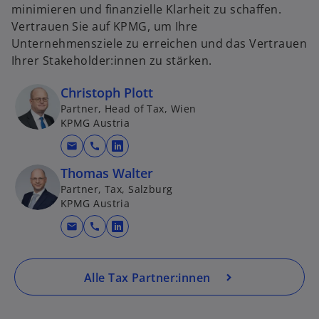
ir
minimieren und finanzielle Klarheit zu schaffen.
d
Vertrauen Sie auf KPMG, um Ihre
i
Unternehmensziele zu erreichen und das Vertrauen
n
Ihrer Stakeholder:innen zu stärken.
e
i
Christoph Plott
n
Partner, Head of Tax, Wien
e
KPMG Austria
r
mail
call
w
n
i
Thomas Walter
e
r
Partner, Tax, Salzburg
u
KPMG Austria
d
e
i
n
mail
call
w
n
R
i
e
e
r
i
g
Alle Tax Partner:innen
d
n
is
i
e
t