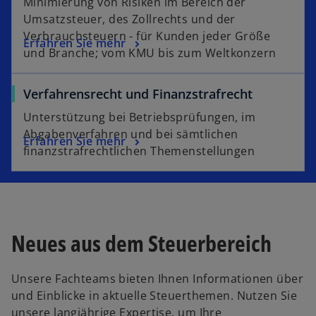
Minimierung von Risiken im Bereich der
Umsatzsteuer, des Zollrechts und der
Verbrauchsteuern - für Kunden jeder Größe
Erfahren Sie mehr
und Branche; vom KMU bis zum Weltkonzern
Verfahrensrecht und Finanzstrafrecht
Unterstützung bei Betriebsprüfungen, im
Abgabenverfahren und bei sämtlichen
Erfahren Sie mehr
finanzstrafrechtlichen Themenstellungen
w
Neues aus dem Steuerbereich
ir
d
Unsere Fachteams bieten Ihnen Informationen über
i
und Einblicke in aktuelle Steuerthemen. Nutzen Sie
n
unsere langjährige Expertise, um Ihre