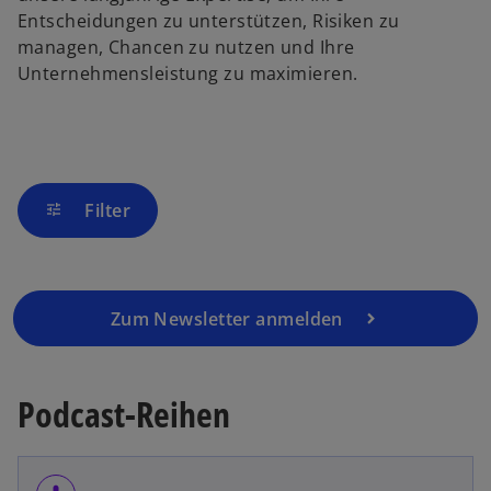
e
Entscheidungen zu unterstützen, Risiken zu
i
managen, Chancen zu nutzen und Ihre
n
Unternehmensleistung zu maximieren.
e
r
n
e
u
Filter
e
tune
n
R
e
g
Zum Newsletter anmelden
is
t
e
Podcast-Reihen
r
k
a