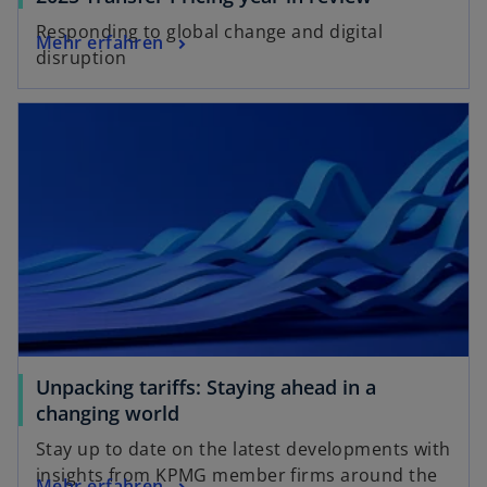
r
t
i
k
Responding to global change and digital
w
Mehr erfahren
r
a
disruption
i
d
r
r
i
wird in einer neuen Registerkarte geöffnet
t
d
n
e
i
e
g
n
i
e
e
n
ö
i
e
f
n
r
f
e
n
n
r
e
e
n
u
t
e
e
u
n
Unpacking tariffs: Staying ahead in a
e
w
R
changing world
n
i
e
Stay up to date on the latest developments with
R
r
g
insights from KPMG member firms around the
w
e
Mehr erfahren