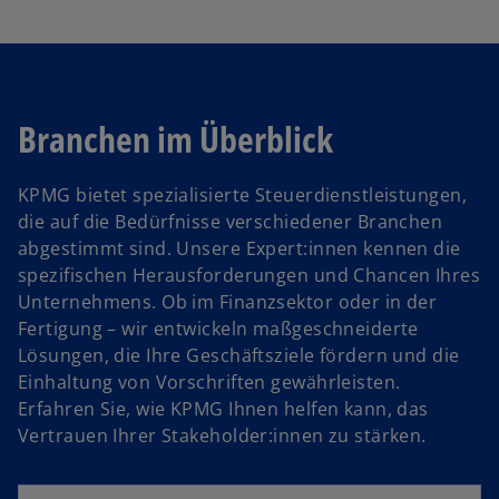
n
r
e
e
n
r
i
e
k
n
u
a
e
e
r
Branchen im Überblick
r
n
t
n
R
e
e
KPMG bietet spezialisierte Steuerdienstleistungen,
e
g
u
die auf die Bedürfnisse verschiedener Branchen
g
e
e
abgestimmt sind. Unsere Expert:innen kennen die
i
ö
n
spezifischen Herausforderungen und Chancen Ihres
s
ff
R
Unternehmens. Ob im Finanzsektor oder in der
t
n
e
Fertigung – wir entwickeln maßgeschneiderte
e
e
g
Lösungen, die Ihre Geschäftsziele fördern und die
r
t
i
Einhaltung von Vorschriften gewährleisten.
k
s
Erfahren Sie, wie KPMG Ihnen helfen kann, das
a
t
Vertrauen Ihrer Stakeholder:innen zu stärken.
r
e
t
r
e