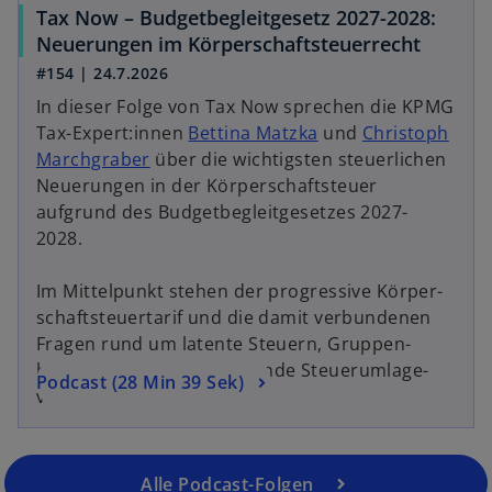
R
Tax Now – Budgetbegleitgesetz 2027-2028:
e
e
w
w
Neuerungen im Körperschaftsteuerrecht
i
g
ir
i
#154 | 24.7.2026
n
i
d
r
e
In dieser Folge von Tax Now sprechen die KPMG
s
i
d
r
Tax-Expert:innen
Bettina Matzka
und
Christoph
t
n
i
n
Marchgraber
über die wichtigsten steuerlichen
e
e
n
e
Neuerungen in der Körperschaft­steuer
r
i
e
u
aufgrund des Budgetbegleitgesetzes 2027-
k
n
i
e
2028.
a
e
n
n
r
r
e
R
Im Mittelpunkt stehen der progressive Körper­
t
n
r
e
schaftsteuertarif und die damit verbundenen
e
e
n
g
Fragen rund um latente Steuern, Gruppen­
g
u
e
i
besteuerung und bestehende Steuer­umlage­
e
e
w
Podcast (28 Min 39 Sek)
u
s
verträge.
ö
n
i
e
t
f
R
r
n
e
f
e
d
R
r
n
g
Alle Podcast-Folgen
i
e