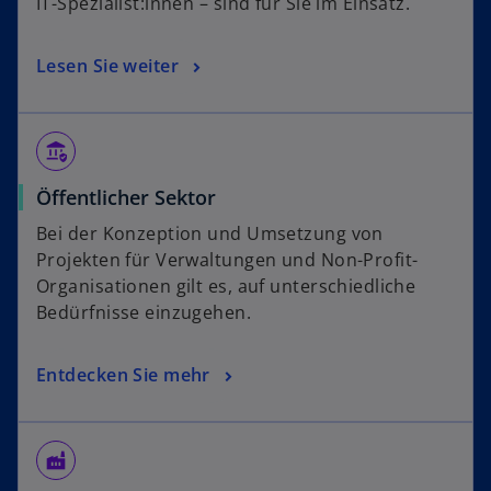
IT-Spezialist:innen – sind für Sie im Einsatz.
Lesen Sie weiter
assured_workload
Öffentlicher Sektor
Bei der Konzeption und Umsetzung von
Projekten für Verwaltungen und Non-Profit-
Organisationen gilt es, auf unterschiedliche
Bedürfnisse einzugehen.
Entdecken Sie mehr
factory