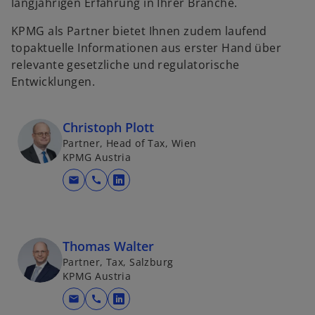
langjährigen Erfahrung in Ihrer Branche.
KPMG als Partner bietet Ihnen zudem laufend
topaktuelle Informationen aus erster Hand über
relevante gesetzliche und regulatorische
Entwicklungen.
Christoph Plott
Partner, Head of Tax, Wien
KPMG Austria
mail
call
w
i
r
d
Thomas Walter
i
Partner, Tax, Salzburg
n
KPMG Austria
e
mail
call
i
w