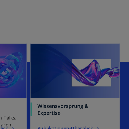
Wissensvorsprung &
Expertise
-Talks,
naren
lick
Publikationen-Überblick