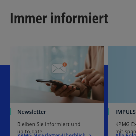
Immer informiert
Newsletter
IMPULS
Bleiben Sie informiert und
KPMG Ex
up to date.
mit spa
KPMG Newsletter-Überblick
Alle Fol