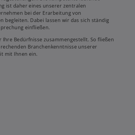
ö
g
ng ist daher eines unserer zentralen
f
e
ternehmen bei der Erarbeitung von
f
ö
begleiten. Dabei lassen wir das sich ständig
n
f
rechung einfließen.
e
f
t
n
r Ihre Bedürfnisse zusammengestellt. So fließen
e
sprechenden Branchenkenntnisse unserer
t
t mit Ihnen ein.