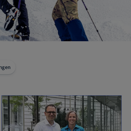
ungen
wird in einer neuen Registerkarte geöffnet
w
ir
d
i
n