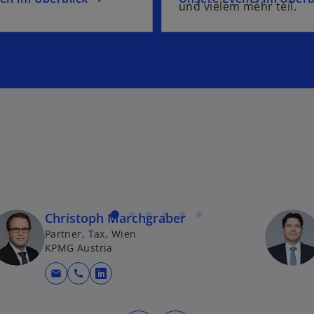
und vielem mehr teil.
Christoph Marchgraber
Partner, Tax, Wien
KPMG Austria
mail
call
te geöffnet
wird in einer neuen Registerkarte geöf