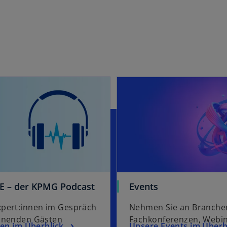
e
r
k
a
r
t
e
g
e
ö
ff
n
e
t
E – der KPMG Podcast
Events
pert:innen im Gespräch
Nehmen Sie an Branchen
nnenden Gästen
Fachkonferenzen, Webi
gen im Überblick
Unsere Events im Überb