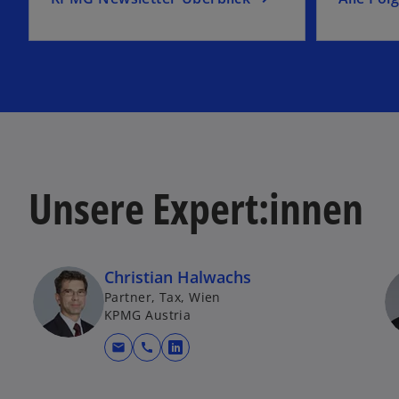
Unsere Expert:innen
Christian Halwachs
Partner, Tax, Wien
KPMG Austria
mail
call
wird in einer neuen Registerkar