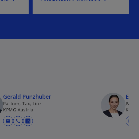
Gerald Punzhuber
Eva 
Partner, Tax, Linz
Partne
KPMG Austria
KPMG 
mail
call
mail
fnet
wird in einer neuen Registerkarte geöffnet