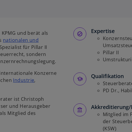
i
r
d
i
Expertise
n
i KPMG und berät als
e
Konzernsteu
es
nationalen und
i
Umsatzsteue
 Spezialist für Pillar II
n
Pillar II
Steuerrecht, sondern
e
Umstruktur
onzernrechnungslegung.
r
internationale Konzerne
n
Qualifikation
ichen
Industrie
,
e
Steuerberat
u
PD Dr., Habi
e
rater ist Christoph
n
sser und Herausgeber
Akkreditierung/
R
als Mitglied des
Mitglied im
e
der Steuerb
g
(KSW)
i