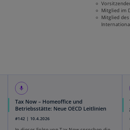
Vorsitzender
s
Mitglied im
t
Mitglied des
e
Internationa
r
k
a
r
t
e
g
e
ö
f
mic
f
Tax Now – Homeoffice und
n
w
Betriebsstätte: Neue OECD Leitlinien
e
i
t
#142 | 10.4.2026
r
d
In dieser Folge von Tax Now sprechen die