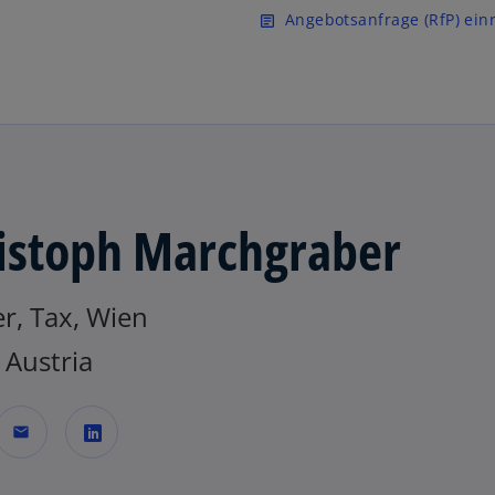
Zurück zur Inhaltsseite
Angebotsanfrage (RfP) ein
article
istoph Marchgraber
r, Tax, Wien
Austria
mail
w