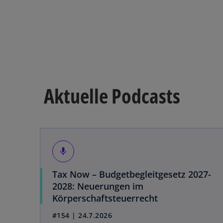
Aktuelle Podcasts
mic
Tax Now – Budgetbegleitgesetz 2027-
2028: Neuerungen im
w
Körperschaftsteuerrecht
i
#154 | 24.7.2026
r