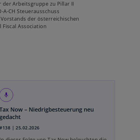
 der Arbeitsgruppe zu Pillar II
 D-A-CH Steuerausschuss
 Vorstands der österreichischen
l Fiscal Association
mic
Tax Now – Niedrigbesteuerung neu
w
gedacht
i
#138 | 25.02.2026
r
d
In dieser Folge von Tax Now beleuchten die