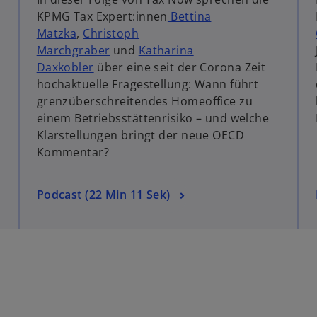
i
KPMG Tax Expert:innen
Bettina
n
d
Matzka
,
Christoph
e
Marchgraber
und
Katharina
i
Daxkobler
über eine seit der Corona Zeit
n
hochaktuelle Fragestellung: Wann führt
e
grenzüberschreitendes Homeoffice zu
r
einem Betriebsstättenrisiko – und welche
n
Klarstellungen bringt der neue OECD
e
Kommentar?
u
e
w
Podcast (22 Min 11 Sek)
n
i
R
r
e
d
g
i
i
n
s
e
t
i