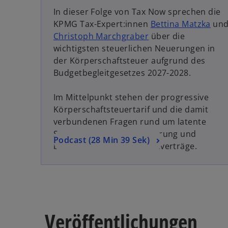
d
In dieser Folge von Tax Now sprechen die
i
KPMG Tax-Expert:innen
Bettina Matzka
un
n
Christoph Marchgraber
über die
e
wichtigsten steuerlichen Neuerungen in
i
der Körperschaft­steuer aufgrund des
n
Budgetbegleitgesetzes 2027-2028.
e
r
Im Mittelpunkt stehen der progressive
n
Körper­schaftsteuertarif und die damit
e
verbundenen Fragen rund um latente
u
Steuern, Gruppen­besteuerung und
w
Podcast (28 Min 39 Sek)
e
bestehende Steuer­umlage­verträge.
i
n
r
R
d
e
i
g
n
i
e
Veröffentlichungen
s
i