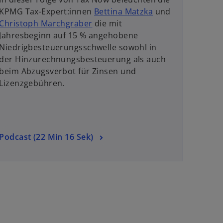
i
KPMG Tax-Expert:innen
Bettina Matzka
und
n
Christoph Marchgraber
die mit
e
Jahresbeginn auf 15 % angehobene
i
Niedrigbesteuerungsschwelle sowohl in
n
der Hinzurechnungsbesteuerung als auch
e
beim Abzugsverbot für Zinsen und
r
Lizenzgebühren.
n
e
u
e
w
Podcast (22 Min 16 Sek)
n
i
R
r
e
d
g
i
i
n
s
e
t
i