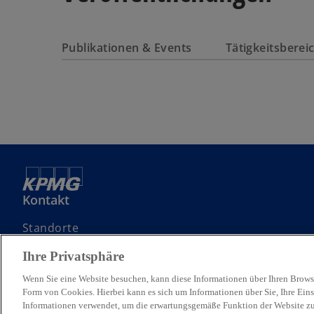
t
n
e
e
r
r
Publikationen & Events
Tätigkeitsbere
k
n
a
e
r
u
t
e
e
n
g
R
e
e
ö
g
f
i
Kontakt
f
s
n
Standorte
t
e
Kontaktieren Sie uns
e
t
Ihre Privatsphäre
Angebotsanfrage (RfP) einreichen
r
Wenn Sie eine Website besuchen, kann diese Informationen über Ihren Browse
k
Form von Cookies. Hierbei kann es sich um Informationen über Sie, Ihre Eins
a
Informationen verwendet, um die erwartungsgemäße Funktion der Website zu