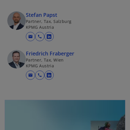
Stefan Papst
Partner, Tax, Salzburg
KPMG Austria
mail
call
w
i
Friedrich Fraberger
r
Partner, Tax, Wien
d
KPMG Austria
i
n
mail
call
w
e
i
i
r
n
d
wird in einer neuen Registerkarte geöffnet
e
i
r
n
n
e
e
i