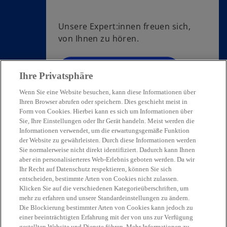
Unsere Expert:innen freuen sich,
von Ihnen zu hören.
Kontaktieren Sie uns
Ihre Privatsphäre
Wenn Sie eine Website besuchen, kann diese Informationen über
Ihren Browser abrufen oder speichern. Dies geschieht meist in
Form von Cookies. Hierbei kann es sich um Informationen über
Sie, Ihre Einstellungen oder Ihr Gerät handeln. Meist werden die
Informationen verwendet, um die erwartungsgemäße Funktion
Kontakt
der Website zu gewährleisten. Durch diese Informationen werden
Sie normalerweise nicht direkt identifiziert. Dadurch kann Ihnen
aber ein personalisierteres Web-Erlebnis geboten werden. Da wir
Ihr Recht auf Datenschutz respektieren, können Sie sich
Aktuelles
entscheiden, bestimmte Arten von Cookies nicht zulassen.
Klicken Sie auf die verschiedenen Kategorieüberschriften, um
mehr zu erfahren und unsere Standardeinstellungen zu ändern.
Karriere
Die Blockierung bestimmter Arten von Cookies kann jedoch zu
einer beeinträchtigten Erfahrung mit der von uns zur Verfügung
w
w
w
w
w
gestellten Website und Dienste führen. Mehr Informationen zu