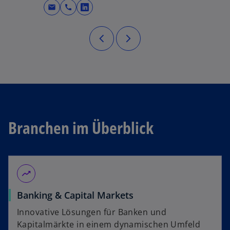
mail
call
wird in einer neuen Registerkarte g
Branchen im Überblick
moving
Banking & Capital Markets
Innovative Lösungen für Banken und
Kapitalmärkte in einem dynamischen Umfeld