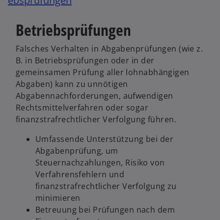
ebsprüfungen
r
e
ö
n
k
ö
f
R
Betriebsprüfungen
a
f
f
e
r
f
n
g
Falsches Verhalten in Abgabenprüfungen (wie z.
t
n
e
i
B. in Betriebsprüfungen oder in der
e
e
t
s
gemeinsamen Prüfung aller lohnabhängigen
g
t
t
Abgaben) kann zu unnötigen
e
e
Abgabennachforderungen, aufwendigen
ö
r
Rechtsmittelverfahren oder sogar
f
k
finanzstrafrechtlicher Verfolgung führen.
f
a
n
Umfassende Unterstützung bei der
r
e
Abgabenprüfung, um
t
t
Steuernachzahlungen, Risiko von
e
Verfahrensfehlern und
g
finanzstrafrechtlicher Verfolgung zu
e
minimieren
ö
Betreuung bei Prüfungen nach dem
f