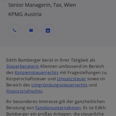
Senior Managerin, Tax, Wien
KPMG Austria
call
mail
w
i
r
d
Edith Bamberger berät in ihrer Tätigkeit als
i
Steuerberaterin
Klienten umfassend im Bereich
n
des
Konzernsteuerrechts
mit Fragestellungen zu
e
Körperschaftsteuer und
Umsatzsteuer
sowie im
i
Bereich des
Umgründungssteuerrechts
und
n
Finanzstrafrechts
.
e
Ihr besonderes Interesse gilt der ganzheitlichen
r
Beratung von
Familienunternehmen
. Es ist Edith
n
Bamberger ein großes Anliegen, die steuerliche
e