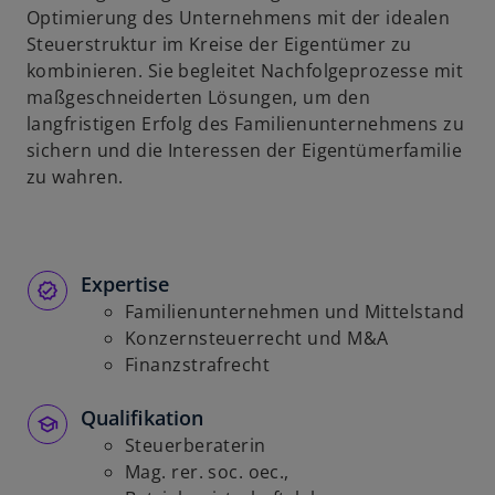
Optimierung des Unternehmens mit der idealen
u
Steuerstruktur im Kreise der Eigentümer zu
e
kombinieren. Sie begleitet Nachfolgeprozesse mit
n
maßgeschneiderten Lösungen, um den
R
langfristigen Erfolg des Familienunternehmens zu
e
sichern und die Interessen der Eigentümerfamilie
g
zu wahren.
i
s
t
e
Expertise
r
Familienunternehmen und Mittelstand
k
Konzernsteuerrecht und M&A
a
Finanzstrafrecht
r
t
Qualifikation
e
Steuerberaterin
g
Mag. rer. soc. oec.,
e