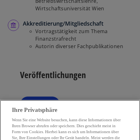
Betriebswirtschaftslehre,
ö
Wirtschaftsuniversität Wien
f
f
Akkreditierung/Mitgliedschaft
n
Vortragstätigkeit zum Thema
e
Finanzstrafrecht
t
Autorin diverser Fachpublikationen
Veröffentlichungen
Filter
tune
Ihre Privatsphäre
Wenn Sie eine Website besuchen, kann diese Informationen über
Ihren Browser abrufen oder speichern. Dies geschieht meist in
Form von Cookies. Hierbei kann es sich um Informationen über
Sie, Ihre Einstellungen oder Ihr Gerät handeln. Meist werden die
Kontakt