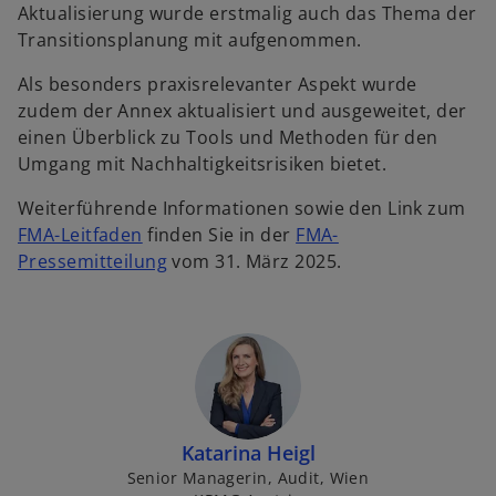
Aktualisierung wurde erstmalig auch das Thema der
Transitionsplanung mit aufgenommen.
Als besonders praxisrelevanter Aspekt wurde
zudem der Annex aktualisiert und ausgeweitet, der
einen Überblick zu Tools und Methoden für den
Umgang mit Nachhaltigkeitsrisiken bietet.
Weiterführende Informationen sowie den Link zum
w
FMA-Leitfaden
finden Sie in der
FMA-
i
w
Pressemitteilung
vom 31. März 2025.
r
i
w
d
r
ir
i
d
d
n
i
i
e
n
n
i
e
e
n
i
Katarina Heigl
i
e
n
Senior Managerin, Audit, Wien
n