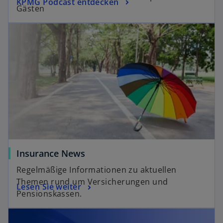
KPMG Podcast entdecken
t
Gästen
Insurance News
Regelmäßige Informationen zu aktuellen
Themen rund um Versicherungen und
Lesen Sie weiter
Pensionskassen.