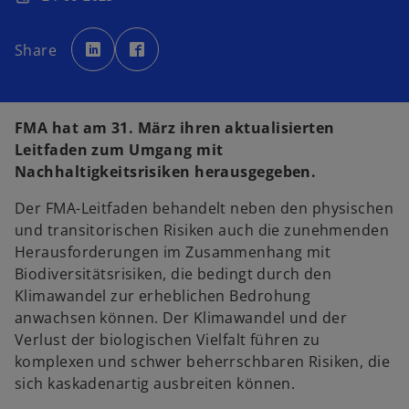
w
w
i
i
Share
r
r
d
d
i
i
n
n
e
e
i
i
n
n
FMA hat am 31. März ihren aktualisierten
e
e
r
r
Leitfaden zum Umgang mit
n
n
e
e
Nachhaltigkeitsrisiken herausgegeben.
u
u
e
e
n
n
Der FMA-Leitfaden behandelt neben den physischen
R
R
e
e
und transitorischen Risiken auch die zunehmenden
g
g
i
i
Herausforderungen im Zusammenhang mit
s
s
t
t
Biodiversitätsrisiken, die bedingt durch den
e
e
r
r
Klimawandel zur erheblichen Bedrohung
k
k
a
a
anwachsen können. Der Klimawandel und der
r
r
t
t
Verlust der biologischen Vielfalt führen zu
e
e
g
g
komplexen und schwer beherrschbaren Risiken, die
e
e
ö
ö
sich kaskadenartig ausbreiten können.
f
f
f
f
n
n