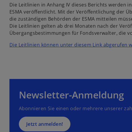
w
Die Leitlinien in Anhang IV dieses Berichts werden 
ir
ESMA veröffentlicht. Mit der Veröffentlichung der Ü
d
die zuständigen Behörden der ESMA mitteilen müssen,
i
Die Leitlinien gelten ab drei Monaten nach der Verö
n
Übergangsbestimmungen für Fondsverwalter, die 
e
Die Leitlinien können unter diesem Link abgerufen 
i
w
n
i
e
r
r
d
n
i
e
n
u
Newsletter-Anmeldung
e
e
i
n
n
Abonnieren Sie einen oder mehrere unserer zah
R
e
e
r
g
Jetzt anmelden!
n
is