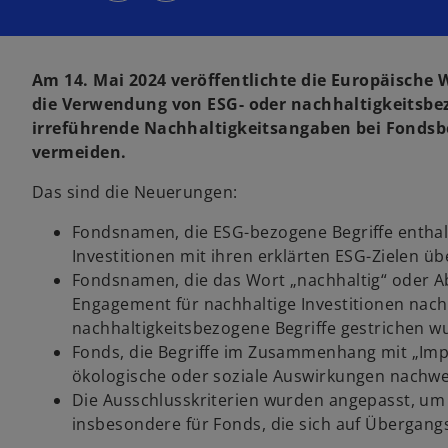
i
i
n
n
e
e
i
i
n
n
e
e
Am 14. Mai 2024 veröffentlichte die Europäische 
r
r
n
n
die Verwendung von ESG- oder nachhaltigkeitsbez
e
e
u
u
irreführende Nachhaltigkeitsangaben bei Fonds
e
e
n
n
vermeiden.
R
R
e
e
g
g
i
i
Das sind die Neuerungen:
s
s
t
t
e
e
Fondsnamen, die ESG-bezogene Begriffe enthal
r
r
k
k
Investitionen mit ihren erklärten ESG-Zielen ü
a
a
r
r
Fondsnamen, die das Wort „nachhaltig“ oder A
t
t
e
e
Engagement für nachhaltige Investitionen nach
g
g
e
e
nachhaltigkeitsbezogene Begriffe gestrichen w
ö
ö
f
f
Fonds, die Begriffe im Zusammenhang mit „Imp
f
f
n
n
ökologische oder soziale Auswirkungen nachwe
e
e
t
t
Die Ausschlusskriterien wurden angepasst, um d
insbesondere für Fonds, die sich auf Übergangs