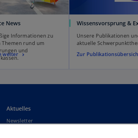
ce News
Wissensvorsprung & Ex
ige Informationen zu
Unsere Publikationen un
en Themen rund um
aktuelle Schwerpunktth
erungen und
e weiter
Zur Publikationsübersich
kassen.
Aktuelles
Newsletter
Pressemitteilungen
Events & Webinare