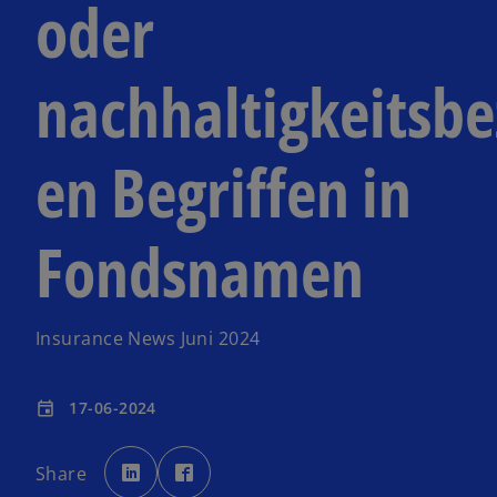
oder
nachhaltigkeitsb
en Begriffen in
Fondsnamen
Insurance News Juni 2024
17-06-2024
event
w
w
i
i
Share
r
r
d
d