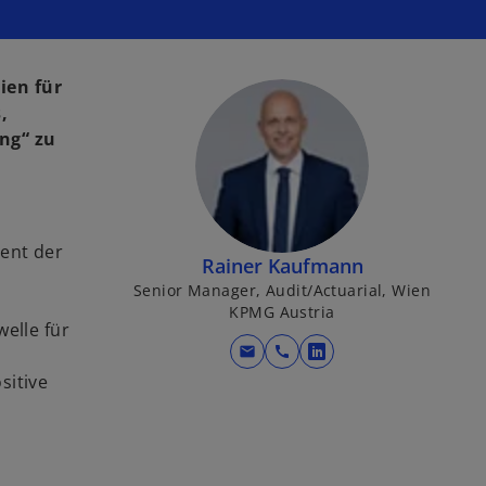
ien für
,
ng“ zu
ent der
Rainer Kaufmann
Senior Manager, Audit/Actuarial, Wien
KPMG Austria
elle für
mail
call
w
sitive
i
r
d
i