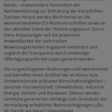
t
t
fassen – insbesondere hinsichtlich der
e
e
g
g
Nachweisführung zur Einhaltung der Vor­schriften.
e
e
ö
ö
Darüber hinaus werden die Kriterien an die
f
f
f
f
weiterentwickelten EU-Rechts­vor­schriften sowie an
n
n
e
e
den aktuellen Stand der Technik angepasst. Durch
t
t
diese An­passungen soll die praktische
Anwendbarkeit der technischen
Bewertungskriterien insgesamt verbessert und
zugleich die Transparenz durch eindeutige
Offenlegungs­anforderungen gestärkt werden.
Die vorgeschlagenen Änderungen sind weit­reichend
und betreffen einen Großteil der im Klima- bzw.
Umweltrechtsakt erfassten Wirt­schaftstätigkeiten –
darunter Forstwirtschaft, Umweltschutz, Industrie,
Energie, Verkehr und Bauwesen. Ebenso werden
sämtliche generischen Anhänge zum Grundsatz der
Vermeidung erheblicher Beeinträchtigungen („Do
No Significant Harm") überarbeitet.