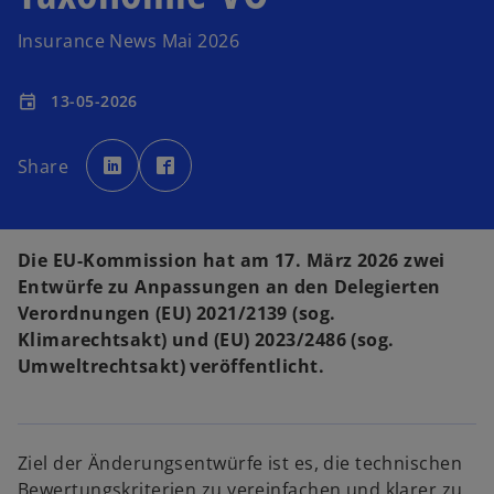
Insurance News Mai 2026
13-05-2026
event
w
w
i
i
Share
r
r
d
d
i
i
n
n
e
e
i
i
n
n
Die EU-Kommission hat am 17. März 2026 zwei
e
e
r
r
Entwürfe zu Anpassungen an den Delegierten
n
n
e
e
Verordnungen (EU) 2021/2139 (sog.
u
u
e
e
Klimarechtsakt) und (EU) 2023/2486 (sog.
n
n
R
R
Umweltrechtsakt) veröffentlicht.
e
e
g
g
i
i
s
s
t
t
e
e
r
r
Ziel der Änderungsentwürfe ist es, die tech­nischen
k
k
a
a
Bewertungskriterien zu vereinfachen und klarer zu
r
r