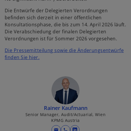
Die Entwürfe der Delegierten Verordnungen
befinden sich derzeit in einer öffentlichen
Konsultationsphase, die bis zum 14. April 2026 läuft.
Die Verabschiedung der finalen Delegierten
Verordnungen ist für Sommer 2026 vorgesehen.
Die Pressemitteilung sowie die Änderungsentwürfe
w
finden Sie hier.
i
w
r
ir
d
d
i
i
n
n
e
e
i
Rainer Kaufmann
i
n
Senior Manager, Audit/Actuarial, Wien
n
e
KPMG Austria
e
r
r
mail
call