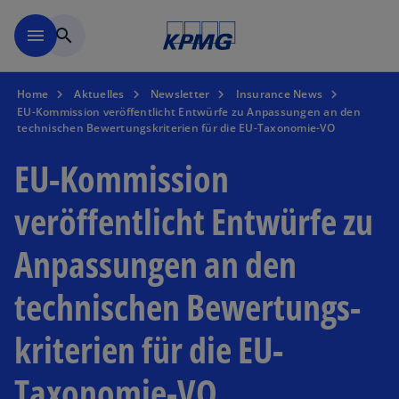
Zurück zur Inhaltsseite
menu
search
Home
Aktuelles
Newsletter
Insurance News
EU-Kommission veröffentlicht Entwürfe zu Anpassungen an den
technischen Bewertungs­kriterien für die EU-Taxonomie-VO
EU-Kommission
veröffentlicht Entwürfe zu
Anpassungen an den
technischen Bewertungs­
kriterien für die EU-
Taxonomie-VO