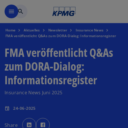
Zurück zur Inhaltsseite
menu
search
Home
Aktuelles
Newsletter
Insurance News
FMA veröffentlicht Q&As zum DORA-Dialog: Informationsregister
FMA veröffentlicht Q&As
zum DORA-Dialog:
Informationsregister
Insurance News Juni 2025
24-06-2025
event
w
w
i
i
Share
r
r