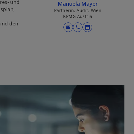
res- und
Manuela Mayer
splan,
Partnerin, Audit, Wien
KPMG Austria
 und den
mail
call
w
i
r
d
i
n
e
i
n
e
r
n
e
u
e