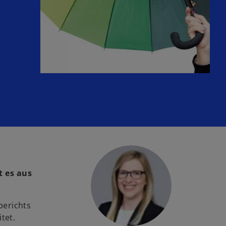
a
t es aus
berichts
tet.