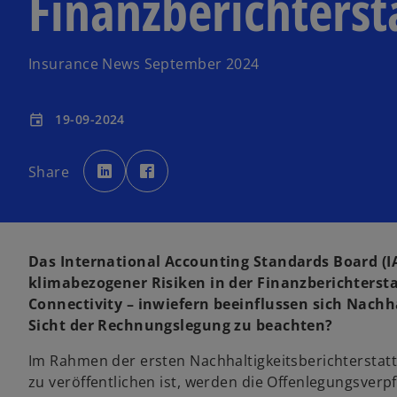
Finanzberichterst
Insurance News September 2024
19-09-2024
event
w
w
i
i
Share
r
r
d
d
i
i
n
n
e
e
i
i
n
n
e
e
Das International Accounting Standards Board (
r
r
n
n
klimabezogener Risiken in der Finanzberichterst
e
e
u
u
Connectivity – inwiefern beeinflussen sich Nachh
e
e
n
n
Sicht der Rechnungslegung zu beachten?
R
R
e
e
g
g
i
i
Im Rahmen der ersten Nachhaltigkeitsberichterstatt
s
s
w
t
t
zu veröffentlichen ist, werden die Offenlegungsverpf
e
e