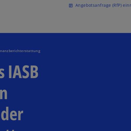
Zurück zur Inhaltsseite
Angebotsanfrage (RfP) ein
article
inanzberichterstattung
s IASB
en
 der