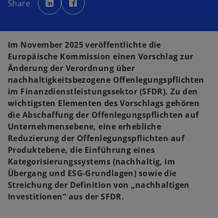
Share
r
r
d
d
i
i
n
n
e
e
i
i
n
n
Im November 2025 veröffentlichte die
e
e
r
r
Europäische Kommission einen Vorschlag zur
n
n
e
e
Änderung der Verordnung über
u
u
e
e
nachhaltigkeitsbezogene Offenlegungspflichten
n
n
R
R
im Finanzdienstleistungssektor (SFDR). Zu den
e
e
g
g
wichtigsten Elementen des Vorschlags gehören
i
i
s
s
die Abschaffung der Offenlegungspflichten auf
t
t
e
e
Unternehmensebene, eine erhebliche
r
r
k
k
Reduzierung der Offenlegungspflichten auf
a
a
r
r
Produktebene, die Einführung eines
t
t
e
e
Kategorisierungssystems (nachhaltig, im
g
g
e
e
Übergang und ESG-Grundlagen) sowie die
ö
ö
f
f
Streichung der Definition von „nachhaltigen
f
f
n
n
Investitionen“ aus der SFDR.
e
e
t
t