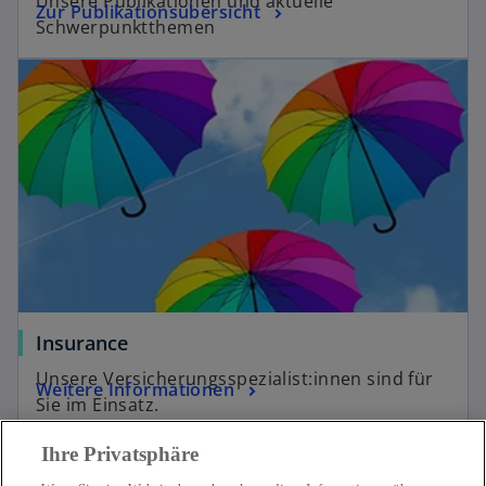
Unsere Publikationen und aktuelle
Zur Publikationsübersicht
Schwerpunktthemen
Insurance
Unsere Versicherungsspezialist:innen sind für
Weitere Informationen
Sie im Einsatz.
Ihre Privatsphäre