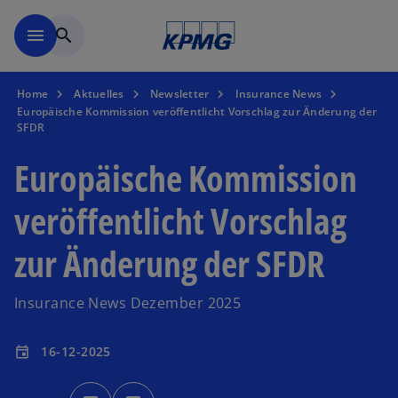
Zurück zur Inhaltsseite
menu
search
Home
Aktuelles
Newsletter
Insurance News
Europäische Kommission veröffentlicht Vorschlag zur Änderung der
SFDR
Europäische Kommission
veröffentlicht Vorschlag
zur Änderung der SFDR
Insurance News Dezember 2025
16-12-2025
event
w
w
i
i