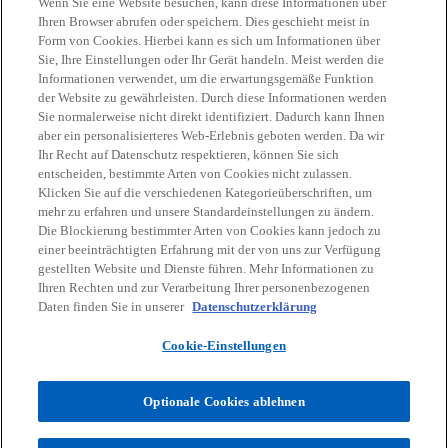
Wenn Sie eine Website besuchen, kann diese Informationen über
Ihren Browser abrufen oder speichern. Dies geschieht meist in
Form von Cookies. Hierbei kann es sich um Informationen über
Sie, Ihre Einstellungen oder Ihr Gerät handeln. Meist werden die
Kontakt
Informationen verwendet, um die erwartungsgemäße Funktion
der Website zu gewährleisten. Durch diese Informationen werden
Sie normalerweise nicht direkt identifiziert. Dadurch kann Ihnen
Aktuelles
aber ein personalisierteres Web-Erlebnis geboten werden. Da wir
Ihr Recht auf Datenschutz respektieren, können Sie sich
entscheiden, bestimmte Arten von Cookies nicht zulassen.
Karriere
Klicken Sie auf die verschiedenen Kategorieüberschriften, um
mehr zu erfahren und unsere Standardeinstellungen zu ändern.
Die Blockierung bestimmter Arten von Cookies kann jedoch zu
w
w
w
w
w
einer beeinträchtigten Erfahrung mit der von uns zur Verfügung
i
i
i
i
i
gestellten Website und Dienste führen. Mehr Informationen zu
Rechtliche Hinweise
r
Datenschutz
r
Barrierefreiheit
r
r
Hilfe
r
Impressum
Ihren Rechten und zur Verarbeitung Ihrer personenbezogenen
d
d
d
d
d
Daten finden Sie in unserer
Datenschutzerklärung
© 2026 KPMG Austria GmbH Wirtschaftsprüfungs- und
i
i
i
i
i
Steuerberatungsgesellschaft, eine österreichische Gesellschaft mit
Cookie-Einstellungen
n
n
n
n
n
beschränkter Haftung und ein Mitglied der globalen KPMG
Organisation unabhängiger Mitgliedsfirmen, die KPMG International
e
e
e
e
e
Limited, einer private English company limited by guarantee,
Optionale Cookies ablehnen
i
i
i
i
i
angeschlossen sind. Alle Rechte vorbehalten.
n
n
n
n
n
Für weitere Informationen über unsere globale KPMG