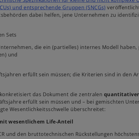
chnische Spezifikationen für kleine und nicht komplexe 
w
NCUs) und ent­sprechende Gruppen (SNCGs)
veröffentlich
i
behörden dabei helfen, jene Unter­nehmen zu identifizi
r
d
en Sets
i
n
nternehmen, die ein (partielles) internes Modell haben, 
e
den) und
i
n
e
jahren erfüllt sein müssen; die Kriterien sind in den Ar
r
n
konkretisiert das Dokument die zentralen
quantitative
e
äftsjahre erfüllt sein müssen und – bei gemischten Unt
u
legte Wesentlichkeitsschwelle überschreitet:
e
n
it wesentlichem Life-Anteil
R
e
SCR und den bruttotechnischen Rück­­stellungen höchstens