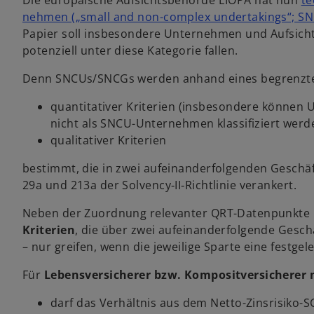
Die europäische Aufsichtsbehörde EIOPA hat nun
te
e
e
t
t
nehmen („small and non-complex undertakings“; S
Papier soll insbesondere Unternehmen und Aufsichts
potenziell unter diese Kategorie fallen.
Denn SNCUs/SNCGs werden anhand eines be­grenzt
quantitativer Kriterien (insbesondere können U
nicht als SNCU-Unternehmen klassifiziert wer
qualitativer Kriterien
bestimmt, die in zwei aufeinanderfolgenden Geschäfts
29a und 213a der Solvency‑II‑Richtlinie verankert.
Neben der Zuordnung relevanter QRT-Daten­punkte 
Kriterien
, die über zwei aufeinanderfolgende Gesch
– nur greifen, wenn die jeweilige Sparte eine festge
Für
Lebensversicherer bzw. Kompositversicherer m
darf das Verhältnis aus dem Netto-Zins­risiko-