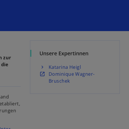
Unsere Expertinnen
n zur
 die
Katarina Heigl
w
Dominique Wagner-
i
Bruschek
r
d
 and
i
tabliert,
n
erungen
e
i