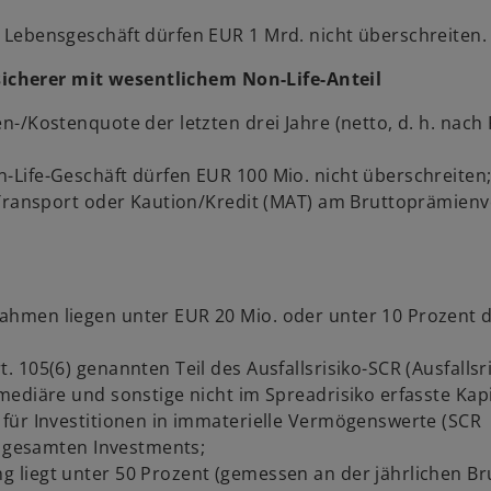
g
i
 Lebensgeschäft dürfen EUR 1 Mrd. nicht überschreiten
s
icherer mit wesentlichem Non-Life-Anteil
t
e
-/Kostenquote der letzten drei Jahre (netto, d. h. nach
r
k
-Life-Geschäft dürfen EUR 100 Mio. nicht überschreiten
a
& Transport oder Kaution/Kredit (MAT) am Bruttoprämie
r
t
e
g
ahmen liegen unter EUR 20 Mio. oder unter 10 Prozent 
e
ö
105(6) genannten Teil des Ausfalls­risiko-SCR (Ausfallsri
f
mediäre und sonstige nicht im Spread­risiko erfasste Kapi
f
für Investitionen in immaterielle Ver­mögens­werte (SCR
n
er gesamten Investments;
e
liegt unter 50 Prozent (gemessen an der jährlichen Br
t