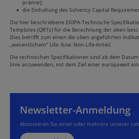
prämie);
die Einhaltung des Solvency Capital Requireme
w
ir
Die hier beschriebene EIOPA-Technische Spezifikatio
d
Templates (QRTs) für die Berechnung der oben besc
i
Dies betrifft zum einen die oben ange­führten Indik
n
„wesentlichem“ Life- bzw. Non-Life-Anteil.
e
Die technischen Spezifikationen sind ab dem Datum d
i
linie anzuwenden, mit dem Ziel einer europaweit ei
n
e
r
n
e
u
Newsletter-Anmeldung
e
n
Abonnieren Sie einen oder mehrere unserer zah
R
e