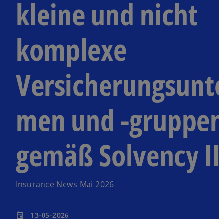
kleine und nicht
komplexe
Versicherungsunt
men und -gruppe
gemäß Solvency I
Insurance News Mai 2026
13-05-2026
event