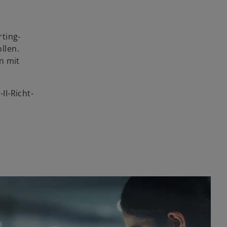
rting-
llen.
n mit
II-Richt­