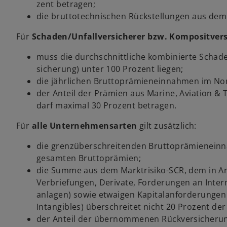
zent betragen;
die bruttotechnischen Rückstellungen aus dem
Für
Schaden/Unfallversicherer bzw. Komposit­vers
muss die durchschnittliche kombinierte Schaden
sicherung) unter 100 Prozent liegen;
die jährlichen Bruttoprämieneinnahmen im Non
der Anteil der Prämien aus Marine, Aviation 
darf maximal 30 Prozent betragen.
Für
alle Unternehmensarten
gilt zusätzlich:
die grenzüberschreitenden Brutto­prämien­einn
gesamten Brutto­prämien;
die Summe aus dem Marktrisiko-SCR, dem in Art. 
Ver­briefun­gen, Derivate, Forderungen an Inter­
anlagen) sowie etwaigen Kapital­anforderungen 
Intangibles) überschreitet nicht 20 Prozent d
der Anteil der übernommenen Rückversicherung 