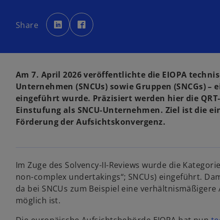
w
w
i
i
Share
r
r
d
d
i
i
n
n
e
e
i
i
n
n
e
e
Am 7. April 2026 veröffentlichte die EIOPA techni
r
r
n
n
Unternehmen (SNCUs) sowie Gruppen (SNCGs) – ei
e
e
u
u
eingeführt wurde. Präzisiert werden hier die QRT
e
e
n
n
Einstufung als SNCU-Unter­nehmen. Ziel ist die e
R
R
e
e
Förderung der Aufsichtskonvergenz.
g
g
i
i
s
s
t
t
e
e
r
r
k
k
a
a
Im Zuge des Solvency-II-Reviews wurde die Kategor
r
r
t
t
non-complex under­takings“; SNCUs) eingeführt. Damit
e
e
g
g
da bei SNCUs zum Beispiel eine ver­hältnismäßige
e
e
ö
ö
möglich ist.
f
f
f
f
n
n