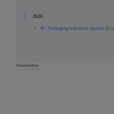
2026
#1: Packaging-Industrie Update Q1/
w
ir
Newsletter
d
i
n
e
i
n
e
r