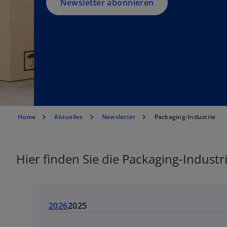
g
Newsletter abonnieren
is
t
e
r
k
a
r
t
e
Home
Aktuelles
Newsletter
Packaging-Industrie
g
e
ö
Hier finden Sie die Packaging-Industr
ff
n
e
t
2026
2025