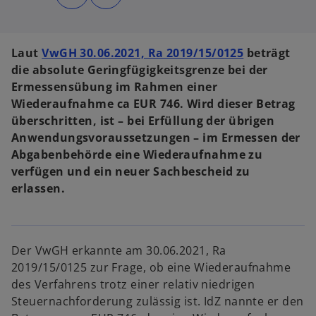
d
d
i
i
n
n
e
e
i
i
n
n
Laut
VwGH 30.06.2021, Ra 2019/15/0125
beträgt
e
e
r
r
die absolute Geringfügigkeitsgrenze bei der
n
n
e
e
Ermessensübung im Rahmen einer
u
u
e
e
Wiederaufnahme ca EUR 746. Wird dieser Betrag
n
n
R
R
überschritten, ist – bei Erfüllung der übrigen
e
e
g
g
Anwendungsvoraussetzungen – im Ermessen der
i
i
s
s
Abgabenbehörde eine Wiederaufnahme zu
t
t
e
e
verfügen und ein neuer Sachbescheid zu
r
r
k
k
erlassen.
a
a
r
r
t
t
e
e
g
g
e
e
ö
ö
Der VwGH erkannte am 30.06.2021, Ra
f
f
f
f
2019/15/0125 zur Frage, ob eine Wiederaufnahme
n
n
e
e
des Verfahrens trotz einer relativ niedrigen
t
t
Steuernachforderung zulässig ist. IdZ nannte er den