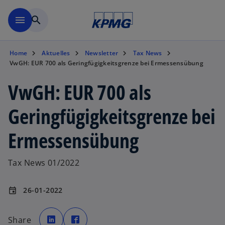
Zurück zur Inhaltsseite
menu
search
Home
Aktuelles
Newsletter
Tax News
VwGH: EUR 700 als Geringfügigkeitsgrenze bei Ermessensübung
VwGH: EUR 700 als
Geringfügigkeitsgrenze bei
Ermessensübung
Tax News 01/2022
26-01-2022
event
w
w
i
i
Share
r
r