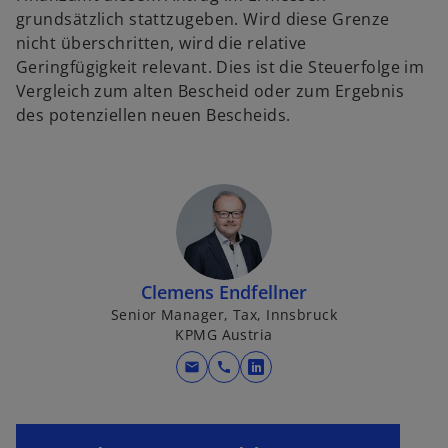
grundsätzlich stattzugeben. Wird diese Grenze
nicht überschritten, wird die relative
Geringfügigkeit relevant. Dies ist die Steuerfolge im
Vergleich zum alten Bescheid oder zum Ergebnis
des potenziellen neuen Bescheids.
w
ir
d
i
n
e
Clemens Endfellner
i
Senior Manager, Tax, Innsbruck
n
KPMG Austria
e
mail
call
r
w
n
i
e
r
u