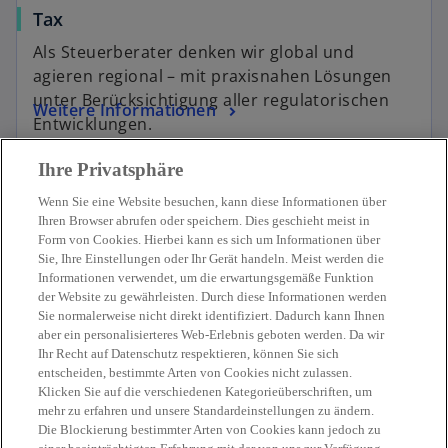
Tax
Als Steuerberater denken wir global und
agieren regional – mit praxisnahen Lösungen
unter Berücksichtigung aller regulatorischen
Weitere Informationen
Entwicklungen.
Ihre Privatsphäre
Wenn Sie eine Website besuchen, kann diese Informationen über
Ihren Browser abrufen oder speichern. Dies geschieht meist in
Form von Cookies. Hierbei kann es sich um Informationen über
Sie, Ihre Einstellungen oder Ihr Gerät handeln. Meist werden die
Kontakt
Informationen verwendet, um die erwartungsgemäße Funktion
der Website zu gewährleisten. Durch diese Informationen werden
Sie normalerweise nicht direkt identifiziert. Dadurch kann Ihnen
Aktuelles
aber ein personalisierteres Web-Erlebnis geboten werden. Da wir
Ihr Recht auf Datenschutz respektieren, können Sie sich
entscheiden, bestimmte Arten von Cookies nicht zulassen.
Karriere
Klicken Sie auf die verschiedenen Kategorieüberschriften, um
mehr zu erfahren und unsere Standardeinstellungen zu ändern.
Die Blockierung bestimmter Arten von Cookies kann jedoch zu
w
w
w
w
w