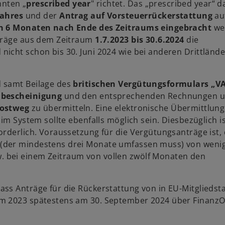
nten „
prescribed year
" richtet. Das „prescribed year“ d
ejahres
und der
Antrag auf Vorsteuerrückerstattung
au
n 6 Monaten nach Ende des Zeitraums eingebracht
we
eträge aus dem Zeitraum
1.7.2023 bis 30.6.2024
die
 nicht schon bis 30. Juni 2024 wie bei anderen Drittländ
d samt Beilage des
britischen Vergütungsformulars „V
nbescheinigung
und den entsprechenden Rechnungen 
ostweg
zu übermitteln. Eine elektronische Übermittlun
im System sollte ebenfalls möglich sein. Diesbezüglich is
rderlich. Voraussetzung für die Vergütungsanträge ist, 
(der mindestens drei Monate umfassen muss) von wenig
. bei einem Zeitraum von vollen zwölf Monaten den
ss Anträge für die Rückerstattung von in EU-Mitgliedst
um 2023 spätestens am 30. September 2024 über FinanzO