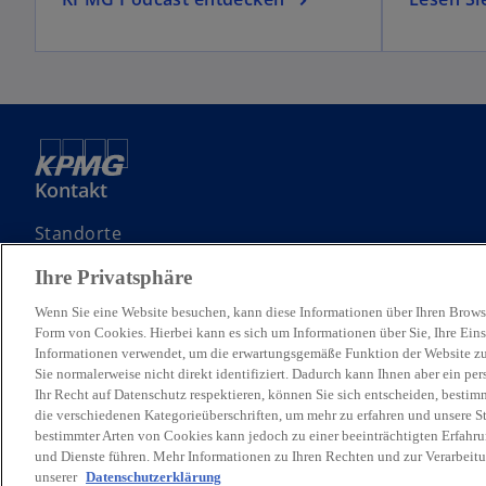
Kontakt
Standorte
Kontaktieren Sie uns
Ihre Privatsphäre
Angebotsanfrage (RfP) einreichen
Wenn Sie eine Website besuchen, kann diese Informationen über Ihren Browse
Form von Cookies. Hierbei kann es sich um Informationen über Sie, Ihre Eins
Informationen verwendet, um die erwartungsgemäße Funktion der Website zu
Sie normalerweise nicht direkt identifiziert. Dadurch kann Ihnen aber ein pe
Ihr Recht auf Datenschutz respektieren, können Sie sich entscheiden, bestim
© 2026 KPMG Austria GmbH Wirtschaftsprüfungs- und Steuerberatungs
die verschiedenen Kategorieüberschriften, um mehr zu erfahren und unsere S
Mitgliedsfirmen, die KPMG International Limited, einer private Engli
bestimmter Arten von Cookies kann jedoch zu einer beeinträchtigten Erfahru
Für weitere Informationen über unsere globale KPMG Unternehmens
und Dienste führen. Mehr Informationen zu Ihren Rechten und zur Verarbeit
unserer
Datenschutzerklärung