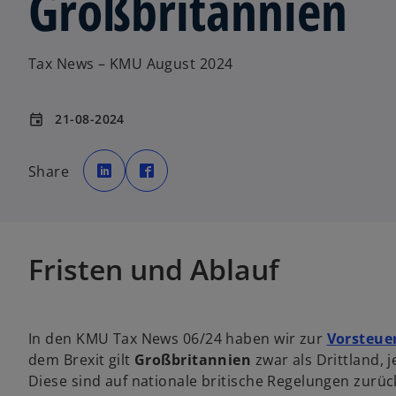
Großbritannien
Tax News – KMU August 2024
21-08-2024
event
w
w
i
i
Share
r
r
d
d
i
i
n
n
e
e
i
i
n
n
e
e
Fristen und Ablauf
r
r
n
n
e
e
u
u
e
e
n
n
R
R
e
e
In den KMU Tax News 06/24 haben wir zur
Vorsteue
g
g
i
i
dem Brexit gilt
Großbritannien
zwar als Drittland,
s
s
t
t
Diese sind auf nationale britische Regelungen zurü
e
e