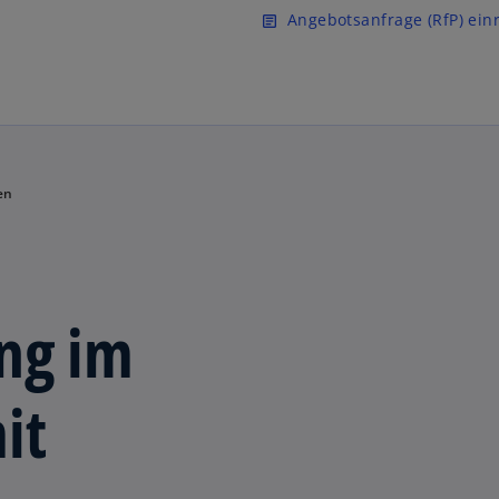
Zurück zur Inhaltsseite
Angebotsanfrage (RfP) ein
article
en
ng im
it