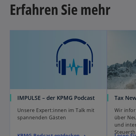
Erfahren Sie mehr
g
e
ö
ff
n
e
t
IMPULSE – der KPMG Podcast
Tax Ne
Unsere Expert:innen im Talk mit
Wir info
spannenden Gästen
über Neu
und inte
Steuert
KPMG Podcast entdecken
Lesen Si