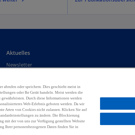
Aktuelles
Newsletter
Pressemitteilungen
Events & Webinare
w
w
w
w
w
r abrufen oder speichern. Dies geschieht meist in
tellungen oder Ihr Gerät handeln. Meist werden die
i
i
i
i
i
 gewährleisten. Durch diese Informationen werden
Rechtliche Hinweise
r
Datenschutz
r
Barrierefreiheit
r
r
Hilfe
r
Impressum
rsonalisierteres Web-Erlebnis geboten werden. Da wir
d
d
d
d
d
mte Arten von Cookies nicht zulassen. Klicken Sie auf
i
i
i
i
i
gesellschaft, eine österreichische Gesellschaft mit beschränkter Haftun
tandardeinstellungen zu ändern. Die Blockierung
sh company limited by guarantee, angeschlossen sind. Alle Rechte vorbehalt
ng mit der von uns zur Verfügung gestellten Website
n
n
n
n
n
w
struktur besuchen Sie bitte
https://kpmg.com/governance.
ung Ihrer personenbezogenen Daten finden Sie in
e
e
e
e
e
i