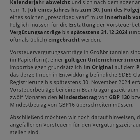
r
r
Kalenderjahr abweicht
und sich nach dem sogenan
k
k
a
a
vom
1. Juli eines Jahres bis zum 30. Juni des Folg
r
r
t
t
eines solchen „prescribed year“ muss
innerhalb vo
e
e
g
g
Folglich müssen für die Erstattung der Vorsteuerb
e
e
ö
ö
Vergütungsanträge
bis
spätestens 31.12.2024
(und
f
f
f
f
oftmals üblich)
eingebracht
werden.
n
n
e
e
t
t
Vorsteuervergütungsanträge in Großbritannien sin
(in Papierform), einer
gültigen Unternehmer:inne
Importbelegen grundsätzlich
im Original
auf dem
P
das derzeit noch in Entwicklung befindliche SDES Cla
w
Registrierung bis spätestens 30. November 2024 erfo
ir
Vorsteuerbeträge bei einem Beantragungszeitraum 
d
zwölf Monaten den
Mindestbetrag
von
GBP 130
bzw
i
Mindestbetrag von GBP16 überschreiten müssen.
n
Abschließend möchten wir noch darauf hinweisen, da
e
angefallenen Vorsteuern für den Vergütungszeitra
i
stellen sind.
n