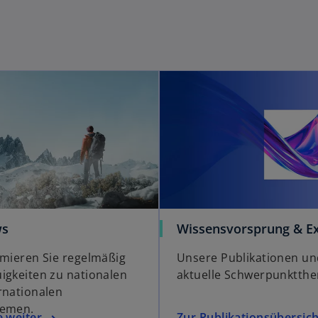
ws
Wissensvorsprung & Ex
rmieren Sie regelmäßig
Unsere Publikationen un
igkeiten zu nationalen
aktuelle Schwerpunktth
rnationalen
hemen.
e weiter
Zur Publikationsübersich