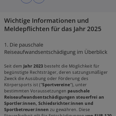
d
d
i
i
n
n
e
e
i
i
n
n
Wichtige Informationen und
e
e
r
r
n
n
Meldepflichten für das Jahr 2025
e
e
u
u
e
e
n
n
R
R
1. Die pauschale
e
e
g
g
Reiseaufwandsentschädigung im Überblick
i
i
s
s
t
t
e
e
r
r
Seit dem
Jahr 2023
besteht die Möglichkeit für
k
k
a
a
begünstigte Rechtsträger, deren satzungsmäßiger
r
r
t
t
Zweck die Ausübung oder Förderung des
e
e
g
g
Körpersports ist ("
Sportvereine
"), unter
e
e
ö
ö
bestimmten Voraussetzungen
pauschale
f
f
f
f
Reiseaufwandsentschädigungen steuerfrei an
n
n
e
e
Sportler:innen, Schiedsrichter:innen und
t
t
Sportbetreuer:innen
zu gewähren. Diese
Steuerfreiheit gilt für Entschädigungen
von EUR 120