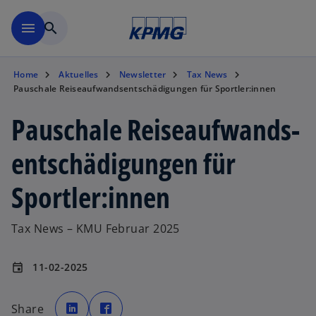
Zurück zur Inhaltsseite
menu
search
Home
Aktuelles
Newsletter
Tax News
Pauschale Reiseaufwands­entschädigungen für Sportler:innen
Pauschale Reiseaufwands­
entschädigungen für
Sportler:innen
Tax News – KMU Februar 2025
11-02-2025
event
w
w
i
i
Share
r
r