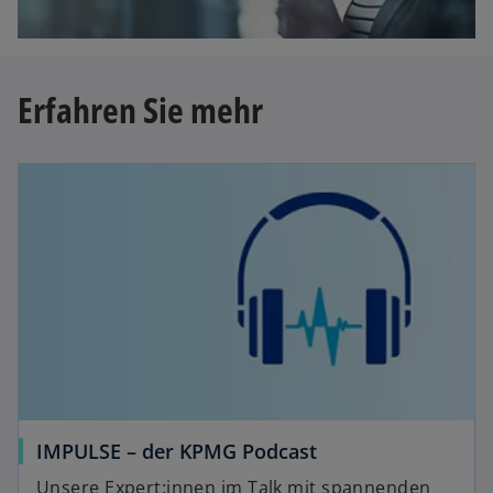
g
e
ö
Erfahren Sie mehr
ff
n
e
t
IMPULSE – der KPMG Podcast
Unsere Expert:innen im Talk mit spannenden