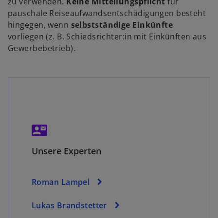
zu verwenden.
Keine Mitteilungspflicht
für
w
d
pauschale Reiseaufwandsentschädigungen besteht
ir
i
hingegen, wenn
selbstständige Einkünfte
n
d
vorliegen (z. B. Schiedsrichter:in mit Einkünften aus
e
i
Gewerbebetrieb).
n
i
n
e
e
i
n
r
n
e
e
r
u
n
contact_mail
w
e
e
ir
n
u
Unsere Experten
d
R
e
i
n
e
n
R
g
Roman Lampel
e
is
e
i
g
t
Lukas Brandstetter
n
is
e