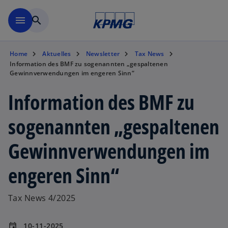
Zurück zur Inhaltsseite
menu
search
Home
Aktuelles
Newsletter
Tax News
Information des BMF zu sogenannten „gespaltenen
Gewinnverwendungen im engeren Sinn“
Information des BMF zu
sogenannten „gespaltenen
Gewinnverwendungen im
engeren Sinn“
Tax News 4/2025
10-11-2025
event