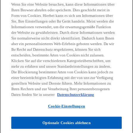
Wenn Sie eine Website besuchen, kann diese Informationen über
Ihren Browser abrufen oder speichern. Dies geschieht meist in
Form von Cookies. Hierbei kann es sich um Informationen über
Sie, Ihre Einstellungen oder Ihr Gerät handeln. Meist werden die
Kontakt
Informationen verwendet, um die erwartungsgemäße Funktion
der Website zu gewährleisten. Durch diese Informationen werden
Sie normalerweise nicht direkt identifiziert. Dadurch kann Ihnen
Aktuelles
aber ein personalisierteres Web-Erlebnis geboten werden. Da wir
Ihr Recht auf Datenschutz respektieren, können Sie sich
entscheiden, bestimmte Arten von Cookies nicht zulassen.
Karriere
Klicken Sie auf die verschiedenen Kategorieüberschriften, um
mehr zu erfahren und unsere Standardeinstellungen zu ändern.
Die Blockierung bestimmter Arten von Cookies kann jedoch zu
w
w
w
w
w
einer beeinträchtigten Erfahrung mit der von uns zur Verfügung
i
i
i
i
i
gestellten Website und Dienste führen. Mehr Informationen zu
Rechtliche Hinweise
r
Datenschutz
r
Barrierefreiheit
r
r
Hilfe
r
Impressum
Ihren Rechten und zur Verarbeitung Ihrer personenbezogenen
d
d
d
d
d
Daten finden Sie in unserer
Datenschutzerklärung
© 2026 KPMG Austria GmbH Wirtschaftsprüfungs- und
i
i
i
i
i
Steuerberatungsgesellschaft, eine österreichische Gesellschaft mit
Cookie-Einstellungen
n
n
n
n
n
beschränkter Haftung und ein Mitglied der globalen KPMG
Organisation unabhängiger Mitgliedsfirmen, die KPMG International
e
e
e
e
e
Limited, einer private English company limited by guarantee,
Optionale Cookies ablehnen
i
i
i
i
i
angeschlossen sind. Alle Rechte vorbehalten.
n
n
n
n
n
Für weitere Informationen über unsere globale KPMG