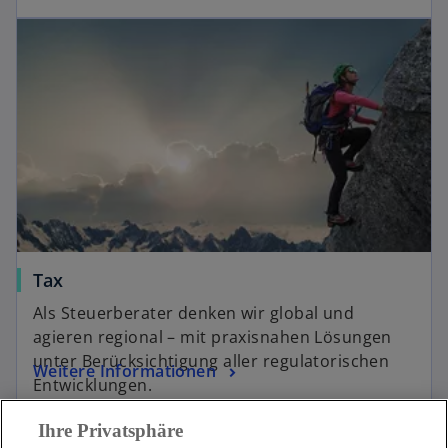
Tax
Als Steuerberater denken wir global und
agieren regional – mit praxisnahen Lösungen
unter Berücksichtigung aller regulatorischen
Weitere Informationen
Entwicklungen.
Ihre Privatsphäre