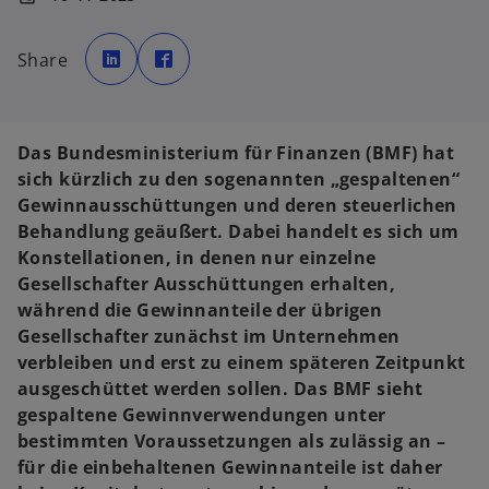
w
w
i
i
Share
r
r
d
d
i
i
n
n
e
e
i
i
n
n
Das Bundesministerium für Finanzen (BMF) hat
e
e
r
r
sich kürzlich zu den sogenannten „gespaltenen“
n
n
e
e
Gewinnausschüttungen und deren steuerlichen
u
u
e
e
Behandlung geäußert. Dabei handelt es sich um
n
n
R
R
Konstellationen, in denen nur einzelne
e
e
g
g
Gesellschafter Ausschüttungen erhalten,
i
i
s
s
während die Gewinnanteile der übrigen
t
t
e
e
Gesellschafter zunächst im Unternehmen
r
r
k
k
verbleiben und erst zu einem späteren Zeitpunkt
a
a
r
r
ausgeschüttet werden sollen. Das BMF sieht
t
t
e
e
gespaltene Gewinnverwendungen unter
g
g
e
e
bestimmten Voraussetzungen als zulässig an –
ö
ö
f
f
für die einbehaltenen Gewinnanteile ist daher
f
f
n
n