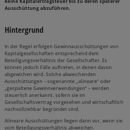
keine Kapitalertragsteuer bis zu deren späterer
e
e
t
t
Ausschüttung abzuführen.
Hintergrund
In der Regel erfolgen Gewinnausschüttungen von
Kapitalgesellschaften entsprechend dem
Beteiligungsverhältnis der Gesellschafter. Es
können jedoch Fälle auftreten, in denen davon
abgewichen wird. Solche abweichenden
Ausschüttungen – sogenannte „alineare“ oder
„gespaltene Gewinnverwendungen“ – werden
steuerlich anerkannt, sofern sie im
Gesellschaftsvertrag vorgesehen und wirtschaftlich
nachvollziehbar begründet sind.
Alineare Ausschüttungen liegen dann vor, wenn sie
vom Beteiligungsverhältnis abweichen.