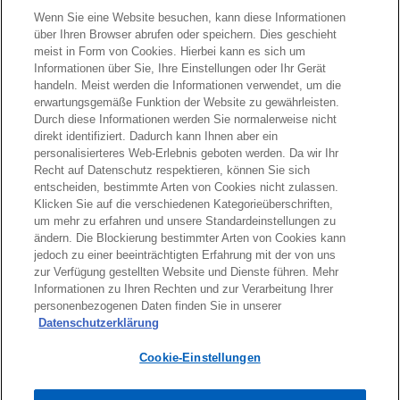
Wenn Sie eine Website besuchen, kann diese Informationen
über Ihren Browser abrufen oder speichern. Dies geschieht
meist in Form von Cookies. Hierbei kann es sich um
Informationen über Sie, Ihre Einstellungen oder Ihr Gerät
handeln. Meist werden die Informationen verwendet, um die
erwartungsgemäße Funktion der Website zu gewährleisten.
Kontakt
Durch diese Informationen werden Sie normalerweise nicht
direkt identifiziert. Dadurch kann Ihnen aber ein
personalisierteres Web-Erlebnis geboten werden. Da wir Ihr
Aktuelles
Recht auf Datenschutz respektieren, können Sie sich
entscheiden, bestimmte Arten von Cookies nicht zulassen.
Klicken Sie auf die verschiedenen Kategorieüberschriften,
Karriere
um mehr zu erfahren und unsere Standardeinstellungen zu
ändern. Die Blockierung bestimmter Arten von Cookies kann
jedoch zu einer beeinträchtigten Erfahrung mit der von uns
w
w
w
w
w
zur Verfügung gestellten Website und Dienste führen. Mehr
i
i
i
i
i
Informationen zu Ihren Rechten und zur Verarbeitung Ihrer
Rechtliche Hinweise
r
Datenschutz
r
Barrierefreiheit
r
r
Hilfe
r
Impressum
personenbezogenen Daten finden Sie in unserer
d
d
d
d
d
Datenschutzerklärung
© 2026 KPMG Austria GmbH Wirtschaftsprüfungs- und
i
i
i
i
i
Steuerberatungsgesellschaft, eine österreichische Gesellschaft mit
Cookie-Einstellungen
n
n
n
n
n
beschränkter Haftung und ein Mitglied der globalen KPMG
Organisation unabhängiger Mitgliedsfirmen, die KPMG International
e
e
e
e
e