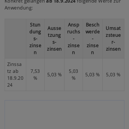
Konkret gelangen
ab 18.9.2024
folgende Werte zur
Anwendung:
Stun
Ansp
Besch
Ausse
Umsat
dung
ruchs
werde
tzung
zsteue
s-
-
-
s-
r-
zinse
zinse
zinse
zinsen
zinsen
n
n
n
w
w
Zinssa
ir
ir
tz ab
7,53
5,03
d
d
5,03 %
5,03 %
5,03 %
18.9.20
%
%
i
i
24
n
n
e
e
i
i
n
n
e
e
r
r
n
n