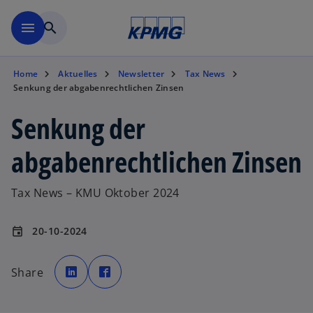
Zurück zur Inhaltsseite
menu
search
Home
Aktuelles
Newsletter
Tax News
Senkung der abgabenrechtlichen Zinsen
Senkung der
abgabenrechtlichen Zinsen
Tax News – KMU Oktober 2024
20-10-2024
event
w
w
i
i
Share
r
r
d
d
i
i
n
n
e
e