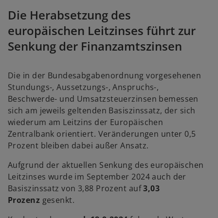
i
i
n
n
Die Herabsetzung des
e
e
r
r
n
n
europäischen Leitzinses führt zur
e
e
u
u
Senkung der Finanzamtszinsen
e
e
n
n
R
R
e
e
g
g
i
i
Die in der Bundesabgabenordnung vorgesehenen
s
s
t
t
Stundungs-, Aussetzungs-, Anspruchs-,
e
e
r
r
Beschwerde- und Umsatzsteuerzinsen bemessen
k
k
a
a
sich am jeweils geltenden Basiszinssatz, der sich
r
r
t
t
wiederum am Leitzins der Europäischen
e
e
g
g
Zentralbank orientiert. Veränderungen unter 0,5
e
e
ö
ö
Prozent bleiben dabei außer Ansatz.
f
f
f
f
n
n
Aufgrund der aktuellen Senkung des europäischen
e
e
t
t
Leitzinses wurde im September 2024 auch der
Basiszinssatz von 3,88 Prozent auf
3,03
Prozenz
gesenkt.