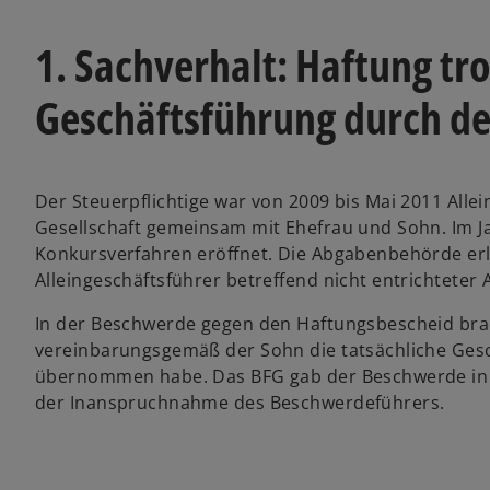
g
g
e
e
ö
ö
f
f
1. Sachverhalt: Haftung tr
f
f
n
n
e
e
t
t
Geschäftsführung durch d
Der Steuerpflichtige war von 2009 bis Mai 2011 Alle
Gesellschaft gemeinsam mit Ehefrau und Sohn. Im 
Konkursverfahren eröffnet. Die Abgabenbehörde er
Alleingeschäftsführer betreffend nicht entrichteter 
In der Beschwerde gegen den Haftungsbescheid bra
vereinbarungsgemäß der Sohn die tatsächliche Ges
übernommen habe. Das BFG gab der Beschwerde in Hi
der Inanspruchnahme des Beschwerdeführers.