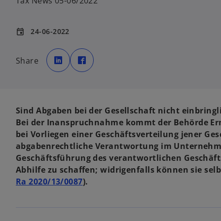
Tax News 05-06/2022
24-06-2022
event
w
w
i
i
Share
r
r
d
d
i
i
n
n
e
e
i
i
n
n
e
e
Sind Abgaben bei der Gesellschaft nicht einbring
r
r
n
n
Bei der Inanspruchnahme kommt der Behörde Erm
e
e
u
u
bei Vorliegen einer Geschäftsverteilung jener Ge
e
e
n
n
abgabenrechtliche Verantwortung im Unternehme
R
R
e
e
Geschäftsführung des verantwortlichen Geschäfts
g
g
i
i
Abhilfe zu schaffen; widrigenfalls können sie s
s
s
t
t
Ra 2020/13/0087
).
e
e
r
r
k
k
a
a
r
r
t
t
e
e