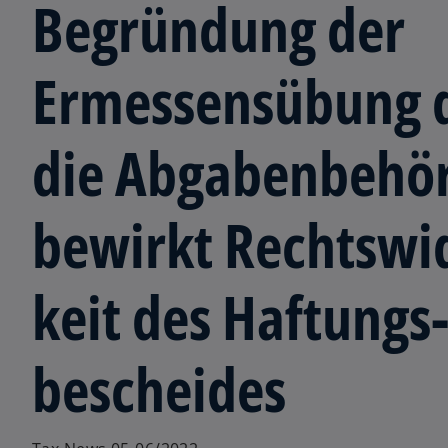
Begründung der
Ermessens­übung 
die Abgaben­behö
bewirkt Rechts­wi
keit des Haftungs
bescheides