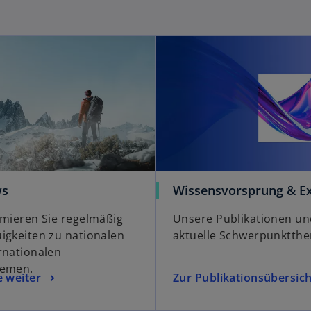
ws
Wissensvorsprung & Ex
rmieren Sie regelmäßig
Unsere Publikationen un
igkeiten zu nationalen
aktuelle Schwerpunktth
rnationalen
hemen.
e weiter
Zur Publikationsübersich