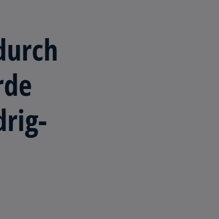
durch
rde
drig­
­