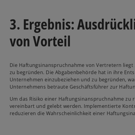
3. Ergebnis: Ausdrückl
von Vorteil
w
Die Haftungsinanspruchnahme von Vertretern liegt
ir
zu begründen. Die Abgabenbehörde hat in ihre Entsc
d
Unternehmen einzubeziehen und zu begründen, warum
i
Unternehmens betraute Geschäftsführer zur Haftu
n
Um das Risiko einer Haftungsinanspruchnahme zu re
e
vereinbart und gelebt werden. Implementierte Kon
i
reduzieren die Wahrscheinlichkeit einer Haftungsi
n
e
r