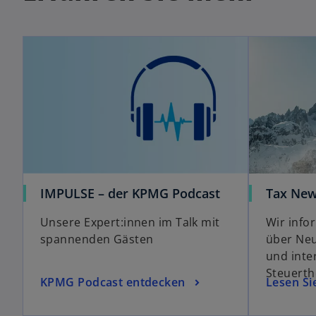
ö
ff
n
e
t
IMPULSE – der KPMG Podcast
Tax Ne
Unsere Expert:innen im Talk mit
Wir info
spannenden Gästen
über Neu
und inte
Steuert
KPMG Podcast entdecken
Lesen Si