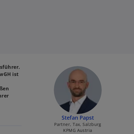
sführer.
wGH ist
äßen
hrer
Stefan Papst
Partner, Tax, Salzburg
KPMG Austria