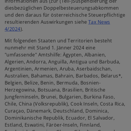
Informationen aus (zur (Teil-)Suspendierung der
diesbezüglichen Doppelbesteuerungsabkommen
und den daraus für österreichische Steuerpflichtige
resultierenden Auswirkungen siehe
Tax News
w
4/2024
).
i
Mit folgenden Staaten und Territorien besteht
r
nunmehr mit Stand 1. Jänner 2024 eine
d
"umfassende" Amtshilfe: Ägypten, Albanien,
i
Algerien, Andorra, Anguilla, Antigua und Barbuda,
n
Argentinien, Armenien, Aruba, Aserbaidschan,
e
Australien, Bahamas, Bahrain, Barbados, Belarus*,
i
Belgien, Belize, Benin, Bermuda, Bosnien-
n
Herzegowina, Botsuana, Brasilien, Britische
e
Jungferninseln, Brunei, Bulgarien, Burkina Faso,
r
Chile, China (Volksrepublik), Cook Inseln, Costa Rica,
n
Curaçao, Dänemark, Deutschland, Dominica,
e
Dominikanische Republik, Ecuador, El Salvador,
u
Estland, Eswatini, Färöer-Inseln, Finnland,
e