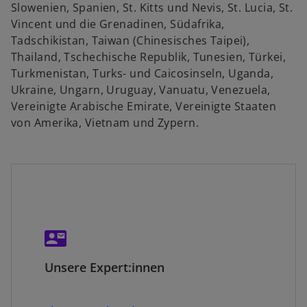
Slowenien, Spanien, St. Kitts und Nevis, St. Lucia, St.
n
Vincent und die Grenadinen, Südafrika,
e
w
Tadschikistan, Taiwan (Chinesisches Taipei),
t
ir
Thailand, Tschechische Republik, Tunesien, Türkei,
w
d
Turkmenistan, Turks- und Caicosinseln, Uganda,
ir
i
Ukraine, Ungarn, Uruguay, Vanuatu, Venezuela,
n
d
Vereinigte Arabische Emirate, Vereinigte Staaten
e
i
von Amerika, Vietnam und Zypern.
n
i
n
e
e
i
n
r
n
e
e
r
u
n
contact_mail
w
e
e
ir
n
u
Unsere Expert:innen
d
R
e
i
n
e
n