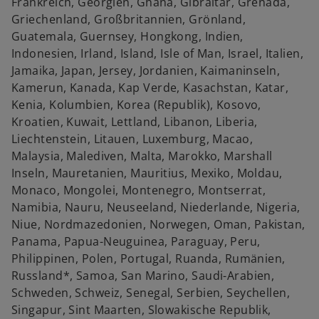
Frankreich, Georgien, Ghana, Gibraltar, Grenada,
n
Griechenland, Großbritannien, Grönland,
R
Guatemala, Guernsey, Hongkong, Indien,
e
Indonesien, Irland, Island, Isle of Man, Israel, Italien,
g
Jamaika, Japan, Jersey, Jordanien, Kaimaninseln,
i
Kamerun, Kanada, Kap Verde, Kasachstan, Katar,
s
Kenia, Kolumbien, Korea (Republik), Kosovo,
t
Kroatien, Kuwait, Lettland, Libanon, Liberia,
e
Liechtenstein, Litauen, Luxemburg, Macao,
r
Malaysia, Malediven, Malta, Marokko, Marshall
k
Inseln, Mauretanien, Mauritius, Mexiko, Moldau,
a
Monaco, Mongolei, Montenegro, Montserrat,
r
Namibia, Nauru, Neuseeland, Niederlande, Nigeria,
t
Niue, Nordmazedonien, Norwegen, Oman, Pakistan,
e
Panama, Papua-Neuguinea, Paraguay, Peru,
g
Philippinen, Polen, Portugal, Ruanda, Rumänien,
e
Russland*, Samoa, San Marino, Saudi-Arabien,
ö
Schweden, Schweiz, Senegal, Serbien, Seychellen,
f
Singapur, Sint Maarten, Slowakische Republik,
f