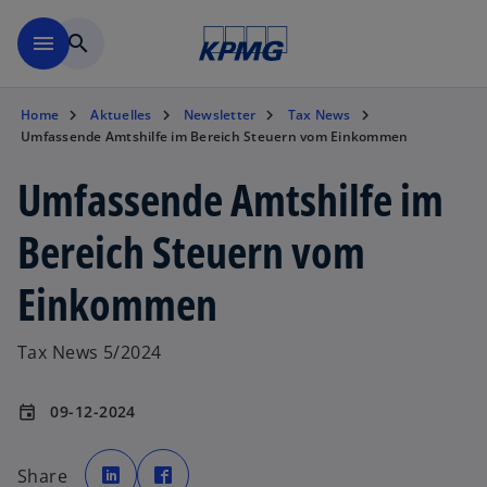
Zurück zur Inhaltsseite
menu
search
Home
Aktuelles
Newsletter
Tax News
Umfassende Amtshilfe im Bereich Steuern vom Einkommen
Umfassende Amtshilfe im
Bereich Steuern vom
Einkommen
Tax News 5/2024
09-12-2024
event
w
w
i
i
Share
r
r