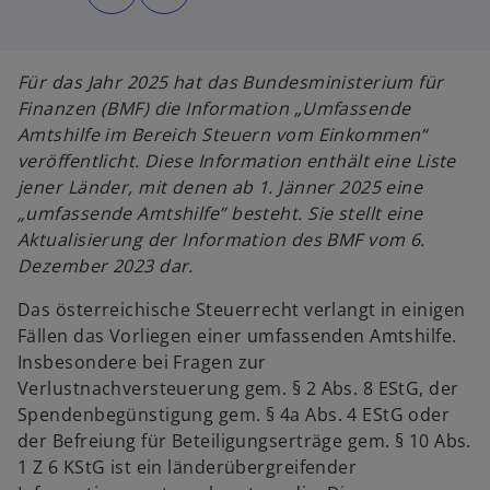
d
d
i
i
n
n
e
e
i
i
n
n
Für das Jahr 2025 hat das Bundesministerium für
e
e
r
r
Finanzen (BMF) die Information „Umfassende
n
n
e
e
Amtshilfe im Bereich Steuern vom Einkommen“
u
u
e
e
veröffentlicht. Diese Information enthält eine Liste
n
n
R
R
jener Länder, mit denen ab 1. Jänner 2025 eine
e
e
g
g
„umfassende Amtshilfe” besteht. Sie stellt eine
i
i
s
s
Aktualisierung der Information des BMF vom 6.
t
t
e
e
Dezember 2023 dar.
r
r
k
k
a
a
Das österreichische Steuerrecht verlangt in einigen
r
r
t
t
Fällen das Vorliegen einer umfassenden Amtshilfe.
e
e
g
g
Insbesondere bei Fragen zur
e
e
ö
ö
Verlustnachversteuerung gem. § 2 Abs. 8 EStG, der
f
f
f
f
Spendenbegünstigung gem. § 4a Abs. 4 EStG oder
n
n
e
e
der Befreiung für Beteiligungserträge gem. § 10 Abs.
t
t
1 Z 6 KStG ist ein länderübergreifender