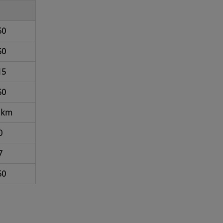
50
50
15
50
 km
0
7
50