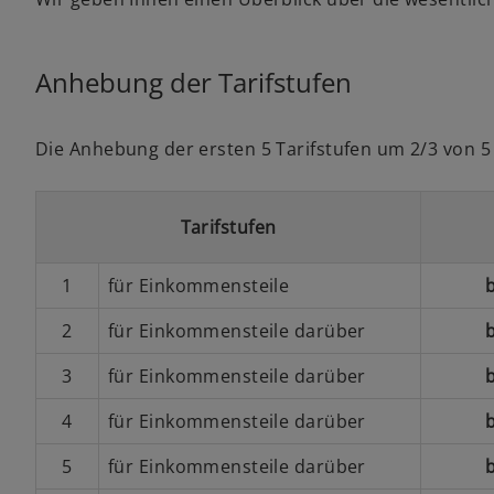
r
r
k
k
a
a
r
r
t
t
e
e
Anhebung der Tarifstufen
g
g
e
e
ö
ö
f
f
f
f
Die Anhebung der ersten 5 Tarifstufen um 2/3 von 5 
n
n
e
e
t
t
Tarifstufen
1
für Einkommensteile
2
für Einkommensteile darüber
3
für Einkommensteile darüber
4
für Einkommensteile darüber
5
für Einkommensteile darüber