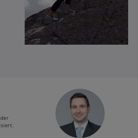
 der
siert.