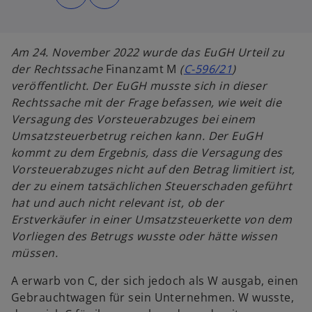
d
d
i
i
n
n
e
e
i
i
n
n
Am 24. November 2022 wurde das EuGH Urteil zu
e
e
r
r
der Rechtssache
Finanzamt M
(
C-596/21
)
n
n
e
e
veröffentlicht. Der EuGH musste sich in dieser
u
u
e
e
Rechtssache mit der Frage befassen, wie weit die
n
n
R
R
Versagung des Vorsteuerabzuges bei einem
e
e
g
g
Umsatzsteuerbetrug reichen kann. Der EuGH
i
i
s
s
kommt zu dem Ergebnis, dass die Versagung des
t
t
e
e
Vorsteuerabzuges nicht auf den Betrag limitiert ist,
r
r
k
k
der zu einem tatsächlichen Steuerschaden geführt
a
a
r
r
hat und auch nicht relevant ist, ob der
t
t
e
e
Erstverkäufer in einer Umsatzsteuerkette von dem
g
g
e
e
Vorliegen des Betrugs wusste oder hätte wissen
ö
ö
f
f
müssen.
f
f
n
n
e
e
A erwarb von C, der sich jedoch als W ausgab, einen
t
t
Gebrauchtwagen für sein Unternehmen. W wusste,