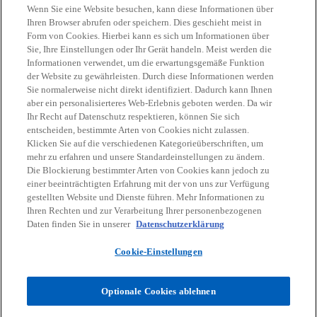
Wenn Sie eine Website besuchen, kann diese Informationen über
Ihren Browser abrufen oder speichern. Dies geschieht meist in
Form von Cookies. Hierbei kann es sich um Informationen über
Sie, Ihre Einstellungen oder Ihr Gerät handeln. Meist werden die
Kontakt
Informationen verwendet, um die erwartungsgemäße Funktion
der Website zu gewährleisten. Durch diese Informationen werden
Sie normalerweise nicht direkt identifiziert. Dadurch kann Ihnen
Aktuelles
aber ein personalisierteres Web-Erlebnis geboten werden. Da wir
Ihr Recht auf Datenschutz respektieren, können Sie sich
entscheiden, bestimmte Arten von Cookies nicht zulassen.
Karriere
Klicken Sie auf die verschiedenen Kategorieüberschriften, um
mehr zu erfahren und unsere Standardeinstellungen zu ändern.
Die Blockierung bestimmter Arten von Cookies kann jedoch zu
w
w
w
w
w
einer beeinträchtigten Erfahrung mit der von uns zur Verfügung
i
i
i
i
i
gestellten Website und Dienste führen. Mehr Informationen zu
Rechtliche Hinweise
r
Datenschutz
r
Barrierefreiheit
r
r
Hilfe
r
Impressum
Ihren Rechten und zur Verarbeitung Ihrer personenbezogenen
d
d
d
d
d
Daten finden Sie in unserer
Datenschutzerklärung
© 2026 KPMG Austria GmbH Wirtschaftsprüfungs- und
i
i
i
i
i
Steuerberatungsgesellschaft, eine österreichische Gesellschaft mit
Cookie-Einstellungen
n
n
n
n
n
beschränkter Haftung und ein Mitglied der globalen KPMG
Organisation unabhängiger Mitgliedsfirmen, die KPMG International
e
e
e
e
e
Limited, einer private English company limited by guarantee,
Optionale Cookies ablehnen
i
i
i
i
i
angeschlossen sind. Alle Rechte vorbehalten.
n
n
n
n
n
Für weitere Informationen über unsere globale KPMG