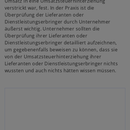
Umsatz in eine Umsatzsteuerhinterziehung
verstrickt war, fest. In der Praxis ist die
Überprüfung der Lieferanten oder
Dienstleistungserbringer durch Unternehmer
äußerst wichtig. Unternehmer sollten die
Überprüfung ihrer Lieferanten oder
Dienstleistungserbringer detailliert aufzeichnen,
w
w
um gegebenenfalls beweisen zu können, dass sie
ir
ir
von der Umsatzsteuerhinterziehung ihrer
d
d
Lieferanten oder Dienstleistungserbringer nichts
i
i
wussten und auch nichts hätten wissen müssen.
n
n
e
e
i
i
n
n
e
e
r
r
n
n
w
e
e
ir
u
u