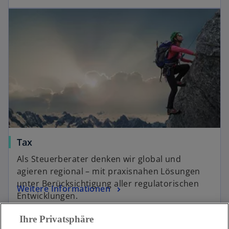
Tax
Als Steuerberater denken wir global und
agieren regional – mit praxisnahen Lösungen
unter Berücksichtigung aller regulatorischen
Weitere Informationen
Entwicklungen.
Ihre Privatsphäre