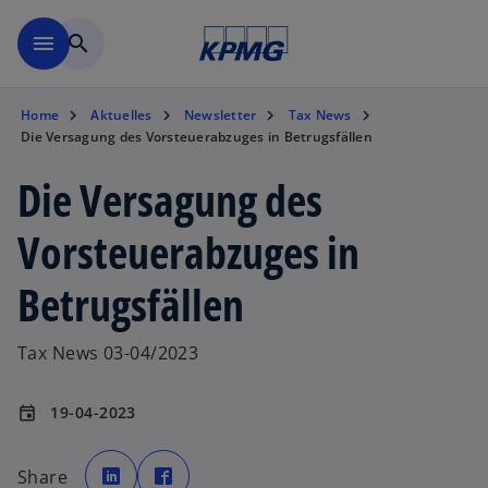
Zurück zur Inhaltsseite
menu
search
Home
Aktuelles
Newsletter
Tax News
Die Versagung des Vorsteuerabzuges in Betrugsfällen
Die Versagung des
Vorsteuerabzuges in
Betrugsfällen
Tax News 03-04/2023
19-04-2023
event
w
w
i
i
Share
r
r