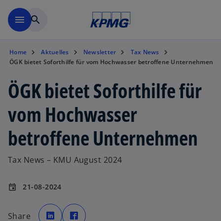
Zurück zur Inhaltsseite
menu
search
Home
Aktuelles
Newsletter
Tax News
ÖGK bietet Soforthilfe für vom Hochwasser betroffene Unternehmen
ÖGK bietet Soforthilfe für
vom Hochwasser
betroffene Unternehmen
Tax News – KMU August 2024
21-08-2024
event
w
w
i
i
Share
r
r