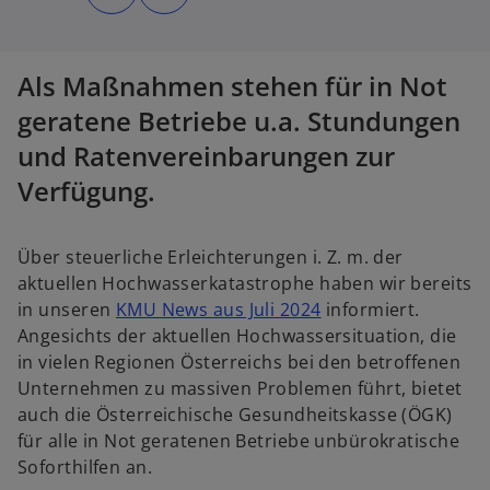
d
d
i
i
n
n
e
e
i
i
n
n
Als Maßnahmen stehen für in Not
e
e
r
r
n
n
geratene Betriebe u.a. Stundungen
e
e
u
u
und Ratenvereinbarungen zur
e
e
n
n
R
R
Verfügung.
e
e
g
g
i
i
s
s
t
t
Über steuerliche Erleichterungen i. Z. m. der
e
e
r
r
aktuellen Hochwasserkatastrophe haben wir bereits
k
k
a
a
in unseren
KMU News aus Juli 2024
informiert.
r
r
t
t
Angesichts der aktuellen Hochwassersituation, die
e
e
g
g
in vielen Regionen Österreichs bei den betroffenen
e
e
ö
ö
Unternehmen zu massiven Problemen führt, bietet
f
f
f
f
auch die Österreichische Gesundheitskasse (ÖGK)
n
n
e
e
für alle in Not geratenen Betriebe unbürokratische
t
t
Soforthilfen an.