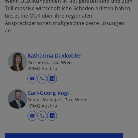
Wenn ÖGK-Kund:innen in Not geraten sind und zum
Teil massive wirtschaftliche Schäden erlitten haben,
bietet die ÖGK über ihre regionalen
Ansprechpersonen maßgeschneiderte Lösungen
an.
w
Katharina Daxkobler
ir
Partnerin, Tax, Wien
d
KPMG Austria
i
mail
call
n
w
e
i
Carl-Georg Vogt
i
r
Senior Manager, Tax, Wien
n
d
KPMG Austria
e
i
mail
call
r
n
w
n
e
i
e
i
r