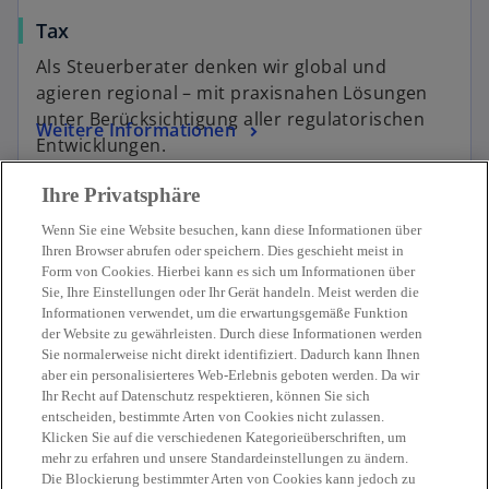
Tax
Als Steuerberater denken wir global und
agieren regional – mit praxisnahen Lösungen
unter Berücksichtigung aller regulatorischen
Weitere Informationen
Entwicklungen.
Ihre Privatsphäre
Wenn Sie eine Website besuchen, kann diese Informationen über
Ihren Browser abrufen oder speichern. Dies geschieht meist in
Form von Cookies. Hierbei kann es sich um Informationen über
Sie, Ihre Einstellungen oder Ihr Gerät handeln. Meist werden die
Kontakt
Informationen verwendet, um die erwartungsgemäße Funktion
der Website zu gewährleisten. Durch diese Informationen werden
Sie normalerweise nicht direkt identifiziert. Dadurch kann Ihnen
Aktuelles
aber ein personalisierteres Web-Erlebnis geboten werden. Da wir
Ihr Recht auf Datenschutz respektieren, können Sie sich
entscheiden, bestimmte Arten von Cookies nicht zulassen.
Karriere
Klicken Sie auf die verschiedenen Kategorieüberschriften, um
mehr zu erfahren und unsere Standardeinstellungen zu ändern.
Die Blockierung bestimmter Arten von Cookies kann jedoch zu
w
w
w
w
w