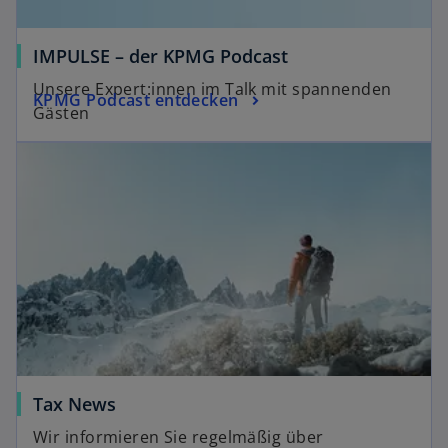
f
f
IMPULSE – der KPMG Podcast
n
e
Unsere Expert:innen im Talk mit spannenden
KPMG Podcast entdecken
t
Gästen
Tax News
Wir informieren Sie regelmäßig über