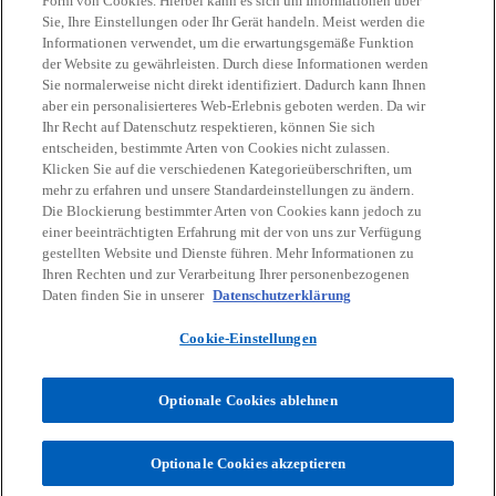
Form von Cookies. Hierbei kann es sich um Informationen über
Sie, Ihre Einstellungen oder Ihr Gerät handeln. Meist werden die
Kontakt
Informationen verwendet, um die erwartungsgemäße Funktion
der Website zu gewährleisten. Durch diese Informationen werden
Sie normalerweise nicht direkt identifiziert. Dadurch kann Ihnen
Aktuelles
aber ein personalisierteres Web-Erlebnis geboten werden. Da wir
Ihr Recht auf Datenschutz respektieren, können Sie sich
entscheiden, bestimmte Arten von Cookies nicht zulassen.
Karriere
Klicken Sie auf die verschiedenen Kategorieüberschriften, um
mehr zu erfahren und unsere Standardeinstellungen zu ändern.
Die Blockierung bestimmter Arten von Cookies kann jedoch zu
w
w
w
w
w
einer beeinträchtigten Erfahrung mit der von uns zur Verfügung
i
i
i
i
i
gestellten Website und Dienste führen. Mehr Informationen zu
Rechtliche Hinweise
r
Datenschutz
r
Barrierefreiheit
r
r
Hilfe
r
Impressum
Ihren Rechten und zur Verarbeitung Ihrer personenbezogenen
d
d
d
d
d
Daten finden Sie in unserer
Datenschutzerklärung
© 2026 KPMG Austria GmbH Wirtschaftsprüfungs- und
i
i
i
i
i
Steuerberatungsgesellschaft, eine österreichische Gesellschaft mit
Cookie-Einstellungen
n
n
n
n
n
beschränkter Haftung und ein Mitglied der globalen KPMG
Organisation unabhängiger Mitgliedsfirmen, die KPMG International
e
e
e
e
e
Limited, einer private English company limited by guarantee,
Optionale Cookies ablehnen
i
i
i
i
i
angeschlossen sind. Alle Rechte vorbehalten.
n
n
n
n
n
Für weitere Informationen über unsere globale KPMG
Unternehmensstruktur besuchen Sie
e
e
e
e
e
Optionale Cookies akzeptieren
w
bitte
https://kpmg.com/governance.
r
r
r
r
r
i