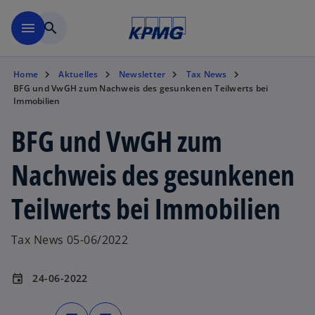
Zurück zur Inhaltsseite
menu
search
Home
Aktuelles
Newsletter
Tax News
BFG und VwGH zum Nachweis des gesunkenen Teilwerts bei
Immobilien
BFG und VwGH zum
Nachweis des gesunkenen
Teilwerts bei Immobilien
Tax News 05-06/2022
24-06-2022
event
w
w
i
i