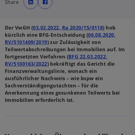
Share
r
r
d
d
i
i
n
n
e
e
i
i
n
n
Der VwGH (
03.02.2022, Ra 2020/15/0118
) hob
e
e
r
r
kürzlich eine BFG-Entscheidung (
06.08.2020,
n
n
e
e
RV/5101409/2019
) zur Zulässigkeit von
u
u
e
e
Teilwertabschreibungen bei Immobilien auf. Im
n
n
R
R
fortgesetzten Verfahren (
BFG 22.03.2022,
e
e
g
g
RV/5100163/2022
) bekräftigt das Gericht die
i
i
s
s
Finanzverwaltungslinie, wonach ein
t
t
e
e
ausführlicher Nachweis – wie bspw ein
r
r
k
k
Sachverständigengutachten – für die
a
a
r
r
Anerkennung eines gesunkenen Teilwerts bei
t
t
e
e
Immobilien erforderlich ist.
g
g
e
e
ö
ö
f
f
f
f
n
n
e
e
t
t