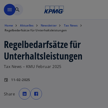
Zurück zur Inhaltsseite
menu
search
Home
Aktuelles
Newsletter
Tax News
Regelbedarfsätze für Unterhaltsleistungen
Regelbedarfsätze für
Unterhaltsleistungen
Tax News – KMU Februar 2025
11-02-2025
event
w
w
i
i
Share
r
r
d
d
i
i
n
n
e
e