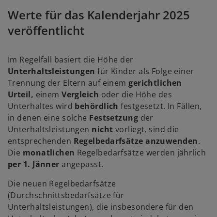
i
i
n
n
Werte für das Kalenderjahr 2025
e
e
r
r
n
n
veröffentlicht
e
e
u
u
e
e
n
n
R
R
Im Regelfall basiert die Höhe der
e
e
g
g
Unterhaltsleistungen
für Kinder als Folge einer
i
i
s
s
Trennung der Eltern auf einem
gerichtlichen
t
t
e
e
Urteil,
einem
Vergleich
oder die Höhe des
r
r
k
k
Unterhaltes wird
behördlich
festgesetzt. In Fällen,
a
a
r
r
in denen eine solche
Festsetzung
der
t
t
e
e
Unterhaltsleistungen
nicht
vorliegt, sind die
g
g
e
e
entsprechenden
Regelbedarfsätze
anzuwenden
.
ö
ö
f
f
Die
monatlichen
Regelbedarfsätze werden jährlich
f
f
n
n
per 1. Jänner
angepasst.
e
e
t
t
Die neuen Regelbedarfsätze
(Durchschnittsbedarfsätze für
Unterhaltsleistungen), die insbesondere für den