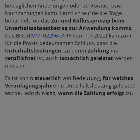
betraglichen Änderungen oder zu Voraus- bzw.
Nachzahlungen kam). Letztlich wurde die Frage
behandelt, ob das
Zu- und Abflussprinzip beim
Unterhaltsabsetzbetrag zur Anwendung kommt
.
w
Das BFG (
RV/7102296/2016
vom 1.7.2022) kam zum
i
für die Praxis bedeutsamen Schluss, dass die
r
Unterhaltsleistungen
, zu deren
Zahlung
man
w
d
verpflichtet
ist, auch
tatsächlich
geleistet
werden
ir
i
müssen.
w
d
n
ir
i
Es ist sohin
steuerlich
von Bedeutung,
für welches
e
n
d
Veranlagungsjahr
eine Unterhaltsleistung geleistet
i
e
i
wurde, jedoch
nicht
,
wann die Zahlung erfolgt
ist.
n
n
i
e
n
e
r
e
i
n
n
r
e
n
e
u
e
r