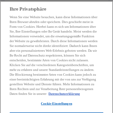
Ihre Privatsphäre
Wenn Sie eine Website besuchen, kann diese Informationen über
Ihren Browser abrufen oder speichern. Dies geschieht meist in
Form von Cookies. Hierbei kann es sich um Informationen über
Sie, Ihre Einstellungen oder Ihr Gerät handeln. Meist werden die
Kontakt
Informationen verwendet, um die erwartungsgemäße Funktion
der Website zu gewährleisten. Durch diese Informationen werden
Sie normalerweise nicht direkt identifiziert. Dadurch kann Ihnen
Aktuelles
aber ein personalisierteres Web-Erlebnis geboten werden. Da wir
Ihr Recht auf Datenschutz respektieren, können Sie sich
entscheiden, bestimmte Arten von Cookies nicht zulassen.
Karriere
Klicken Sie auf die verschiedenen Kategorieüberschriften, um
mehr zu erfahren und unsere Standardeinstellungen zu ändern.
Die Blockierung bestimmter Arten von Cookies kann jedoch zu
w
w
w
w
w
einer beeinträchtigten Erfahrung mit der von uns zur Verfügung
i
i
i
i
i
gestellten Website und Dienste führen. Mehr Informationen zu
Rechtliche Hinweise
r
Datenschutz
r
Barrierefreiheit
r
r
Hilfe
r
Impressum
Ihren Rechten und zur Verarbeitung Ihrer personenbezogenen
d
d
d
d
d
Daten finden Sie in unserer
Datenschutzerklärung
© 2026 KPMG Austria GmbH Wirtschaftsprüfungs- und
i
i
i
i
i
Steuerberatungsgesellschaft, eine österreichische Gesellschaft mit
Cookie-Einstellungen
n
n
n
n
n
beschränkter Haftung und ein Mitglied der globalen KPMG
Organisation unabhängiger Mitgliedsfirmen, die KPMG International
e
e
e
e
e