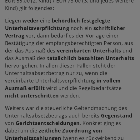
EUR 55,00 (2. Kind) / EUR 73,00 (3. und jedes weitere
Kind) gilt folgendes:
Liegen
weder
eine
behördlich festgelegte
Unterhaltsverpflichtung
noch ein
schriftlicher
Vertrag
vor, dann bedarf es der Vorlage einer
Bestätigung der empfangsberechtigten Person, aus
der das Ausmaß des
vereinbarten Unterhalts
und
das Ausmaß des
tatsächlich bezahlten Unterhalts
hervorgehen. In allen diesen Fällen steht der
Unterhaltsabsetzbetrag nur zu, wenn die
vereinbarte
Unterhaltsverpflichtung
in vollem
Ausmaß erfüllt
wird und die Regelbedarfsätze
nicht unterschritten
werden.
Weiters war die steuerliche Geltendmachung des
Unterhaltsabsetzbetrags auch bereits
Gegenstand
von
Gerichtsentscheidungen
. Konkret ging es
dabei um die
zeitliche Zuordnung von
Unterhaltszahlungen
(wenn es rückwirkend zu