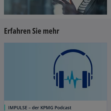
e
g
e
ö
Erfahren Sie mehr
ff
n
e
t
IMPULSE – der KPMG Podcast