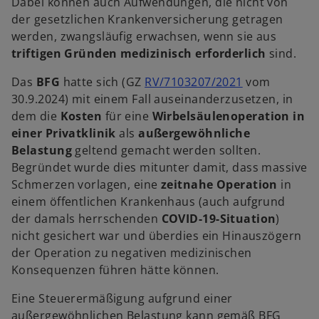
Dabei können auch Aufwendungen, die nicht von
t
t
der gesetzlichen Krankenversicherung getragen
werden, zwangsläufig erwachsen, wenn sie aus
triftigen Gründen medizinisch erforderlich
sind.
w
Das
BFG
hatte sich (GZ
RV/7103207/2021
vom
i
30.9.2024) mit einem Fall auseinanderzusetzen, in
r
dem die
Kosten
für eine
Wirbelsäulenoperation in
d
einer Privatklinik
als
außergewöhnliche
i
Belastung
geltend gemacht werden sollten.
n
Begründet wurde dies mitunter damit, dass massive
e
Schmerzen vorlagen, eine
zeitnahe Operation
in
i
einem öffentlichen Krankenhaus (auch aufgrund
n
der damals herrschenden
COVID-19-Situation
)
e
nicht gesichert war und überdies ein Hinauszögern
r
der Operation zu negativen medizinischen
n
Konsequenzen führen hätte können.
e
Eine Steuerermäßigung aufgrund einer
u
außergewöhnlichen Belastung kann gemäß BFG