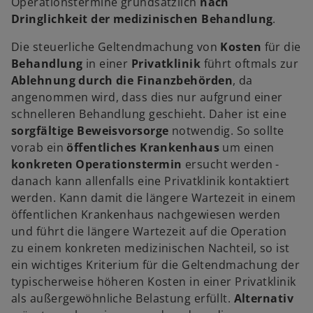
Operationstermine grundsätzlich
nach
f
Dringlichkeit der medizinischen Behandlung
.
n
e
Die steuerliche Geltendmachung von
Kosten
für die
t
Behandlung
in einer
Privatklinik
führt oftmals zur
Ablehnung durch die Finanzbehörden
, da
angenommen wird, dass dies nur aufgrund einer
schnelleren Behandlung geschieht. Daher ist eine
sorgfältige Beweisvorsorge
notwendig. So sollte
vorab ein
öffentliches Krankenhaus
um einen
konkreten Operationstermin
ersucht werden -
danach kann allenfalls eine Privatklinik kontaktiert
werden. Kann damit die längere Wartezeit in einem
öffentlichen Krankenhaus nachgewiesen werden
und führt die längere Wartezeit auf die Operation
zu einem konkreten medizinischen Nachteil, so ist
ein wichtiges Kriterium für die Geltendmachung der
typischerweise höheren Kosten in einer Privatklinik
als außergewöhnliche Belastung erfüllt.
Alternativ
w