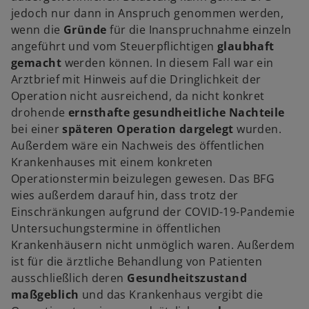
e
jedoch nur dann in Anspruch genommen werden,
n
wenn die
Gründe
für die Inanspruchnahme einzeln
R
angeführt und vom Steuerpflichtigen
glaubhaft
e
gemacht
werden können. In diesem Fall war ein
g
Arztbrief mit Hinweis auf die Dringlichkeit der
i
Operation nicht ausreichend, da nicht konkret
s
drohende
ernsthafte gesundheitliche Nachteile
t
bei einer
späteren Operation dargelegt
wurden.
e
Außerdem wäre ein Nachweis des öffentlichen
r
Krankenhauses mit einem konkreten
k
Operationstermin beizulegen gewesen. Das BFG
a
wies außerdem darauf hin, dass trotz der
r
Einschränkungen aufgrund der COVID-19-Pandemie
t
Untersuchungstermine in öffentlichen
e
Krankenhäusern nicht unmöglich waren. Außerdem
g
ist für die ärztliche Behandlung von Patienten
e
ausschließlich deren
Gesundheitszustand
ö
maßgeblich
und das Krankenhaus vergibt die
f