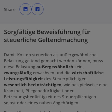
w
w
i
i
Share
r
r
d
d
i
i
n
n
e
e
i
i
n
n
Sorgfältige Beweisführung für
e
e
r
r
n
n
steuerliche Geltendmachung
e
e
u
u
e
e
n
n
R
R
Damit Kosten steuerlich als außergewöhnliche
e
e
g
g
Belastung geltend gemacht werden können, muss
i
i
s
s
diese Belastung
außergewöhnlich
sein,
t
t
e
e
zwangsläufig
erwachsen und die
wirtschaftliche
r
r
k
k
Leistungsfähigkeit
des Steuerpflichtigen
a
a
r
r
wesentlich beeinträchtigen
, wie beispielweise eine
t
t
e
e
Krankheit, Pflegebedürftigkeit oder
g
g
e
e
Betreuungsbedürftigkeit des Steuerpflichtigen
ö
ö
f
f
selbst oder eines nahen Angehörigen.
f
f
n
n
e
e