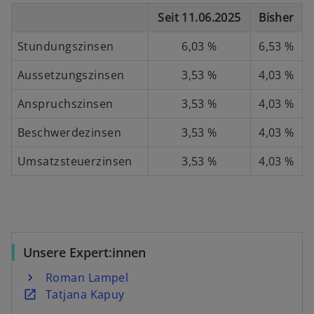
Seit 11.06.2025
Bisher
Stundungszinsen
6,03 %
6,53 %
Aussetzungszinsen
3,53 %
4,03 %
Anspruchszinsen
3,53 %
4,03 %
Beschwerdezinsen
3,53 %
4,03 %
w
Umsatzsteuerzinsen
3,53 %
4,03 %
ir
d
i
n
e
i
Unsere Expert:innen
n
Roman Lampel
e
w
Tatjana Kapuy
r
i