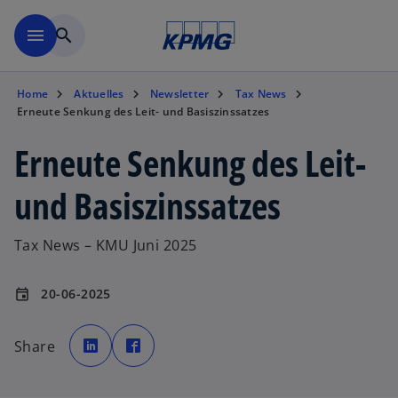
Zurück zur Inhaltsseite
menu
search
Home
Aktuelles
Newsletter
Tax News
Erneute Senkung des Leit- und Basiszinssatzes
Erneute Senkung des Leit-
und Basiszinssatzes
Tax News – KMU Juni 2025
20-06-2025
event
w
w
i
i
Share
r
r
d
d
i
i
n
n
e
e