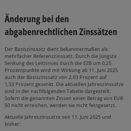
i
i
n
n
e
e
r
r
Änderung bei den
n
n
e
e
u
u
e
e
abgabenrechtlichen Zinssätzen
n
n
R
R
e
e
g
g
i
i
s
s
Der Basiszinssatz dient bekanntermaßen als
t
t
e
e
mehrfacher Referenzzinssatz. Durch die jüngste
r
r
k
k
Senkung des Leitzinses durch die EZB um 0,25
a
a
r
r
Prozentpunkte wird mit Wirkung ab 11. Juni 2025
t
t
e
e
auch der Basiszinssatz von 2,03 Prozent auf
g
g
e
e
1,53 Prozent gesenkt. Die aktuellen Jahreszinssätze
ö
ö
f
f
sind in der nachfolgenden Tabelle dargestellt.
f
f
n
n
Sofern die genannten Zinsen einen Betrag von EUR
e
e
t
t
50 nicht erreichen, werden sie nicht festgesetzt.
Aktuelle Jahreszinssätze seit 11. Juni 2025 und
bisher: