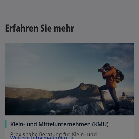
s
ö
t
ff
e
n
r
Erfahren Sie mehr
e
k
t
a
r
t
e
g
e
ö
f
f
n
e
t
Klein- und Mittelunternehmen (KMU)
Praxisnahe Beratung für Klein- und
Weitere Informationen