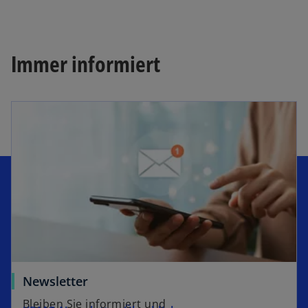
t
e
r
k
Immer informiert
a
r
t
e
g
e
ö
ff
n
e
t
Newsletter
Bleiben Sie informiert und