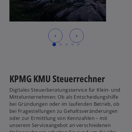
w
ir
d
i
n
e
i
KPMG KMU Steuerrechner
n
e
Digitales Steuerberatungsservice für Klein- und
r
Mittelunternehmen: Ob als Entscheidungshilfe
n
bei Gründungen oder im laufenden Betrieb, ob
e
bei Fragestellungen zu Gehaltsveränderungen
u
oder zur Ermittlung von Kennzahlen – mit
e
unserem Serviceangebot an verschiedenen
n