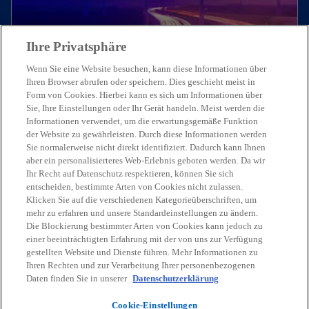
a
r
Ihre Privatsphäre
t
e
Wenn Sie eine Website besuchen, kann diese Informationen über
g
Ihren Browser abrufen oder speichern. Dies geschieht meist in
Form von Cookies. Hierbei kann es sich um Informationen über
e
Branchenexpertise, die den Unterschied
Sie, Ihre Einstellungen oder Ihr Gerät handeln. Meist werden die
ö
macht
Informationen verwendet, um die erwartungsgemäße Funktion
f
der Website zu gewährleisten. Durch diese Informationen werden
Wir stehen Ihnen als Partner zur Seite und
f
Sie normalerweise nicht direkt identifiziert. Dadurch kann Ihnen
aber ein personalisierteres Web-Erlebnis geboten werden. Da wir
lösen gemeinsam die komplexen
n
Unsere Branchen im Überblick
Ihr Recht auf Datenschutz respektieren, können Sie sich
Anforderungen Ihrer Branche.
e
entscheiden, bestimmte Arten von Cookies nicht zulassen.
t
Klicken Sie auf die verschiedenen Kategorieüberschriften, um
mehr zu erfahren und unsere Standardeinstellungen zu ändern.
Die Blockierung bestimmter Arten von Cookies kann jedoch zu
einer beeinträchtigten Erfahrung mit der von uns zur Verfügung
gestellten Website und Dienste führen. Mehr Informationen zu
Ihren Rechten und zur Verarbeitung Ihrer personenbezogenen
Daten finden Sie in unserer
Datenschutzerklärung
Cookie-Einstellungen