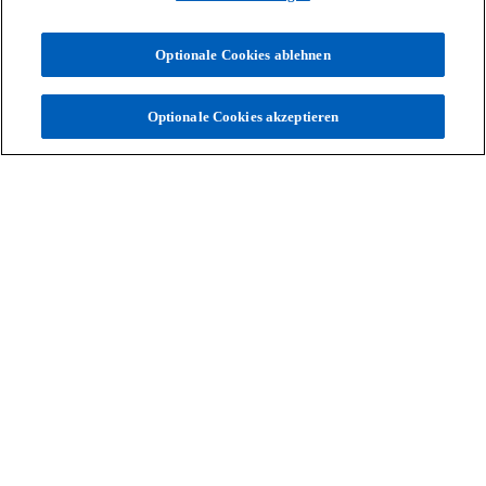
Optionale Cookies ablehnen
Treten Sie mit uns in Kontakt
Optionale Cookies akzeptieren
Unsere Expert:innen freuen sich,
von Ihnen zu hören.
Kontaktieren Sie uns
Kontakt
Aktuelles