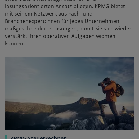
lösungsorientierten Ansatz pflegen. KPMG bietet
mit seinem Netzwerk aus Fach- und
Branchenexpert:innen für jedes Unternehmen
maßgeschneiderte Lösungen, damit Sie sich wieder
verstärkt Ihren operativen Aufgaben widmen
können.
wird in einer neuen Registerkarte geöffnet
w
KPMG Steuerrechner