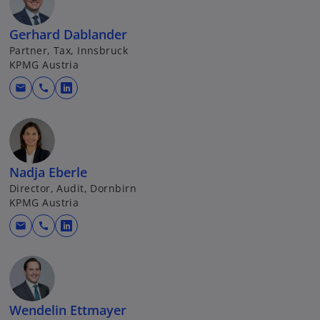
Gerhard Dablander
Partner, Tax, Innsbruck
KPMG Austria
mail
call
w
i
r
d
i
Nadja Eberle
n
Director, Audit, Dornbirn
e
KPMG Austria
i
mail
call
n
w
e
i
r
r
n
d
e
i
Wendelin Ettmayer
u
n