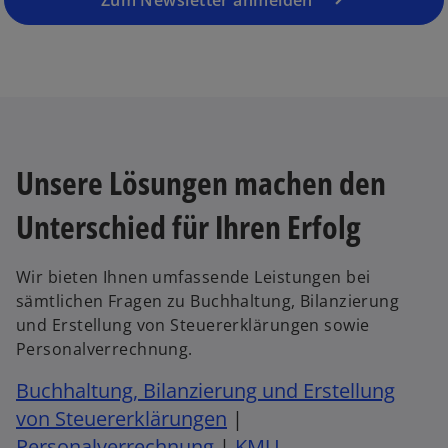
Zum Newsletter anmelden
g
is
e
t
ö
e
f
r
f
k
n
a
e
r
Unsere Lösungen machen den
t
t
e
Unterschied für Ihren Erfolg
g
e
Wir bieten Ihnen umfassende Leistungen bei
ö
sämtlichen Fragen zu Buchhaltung, Bilanzierung
ff
und Erstellung von Steuererklärungen sowie
n
Personalverrechnung.
e
t
Buchhaltung, Bilanzierung und Erstellung
von Steuererklärungen
|
Personalverrechnung
|
KMU