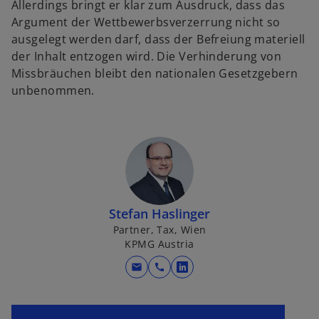
Allerdings bringt er klar zum Ausdruck, dass das
Argument der Wettbewerbsverzerrung nicht so
ausgelegt werden darf, dass der Befreiung materiell
der Inhalt entzogen wird. Die Verhinderung von
Missbräuchen bleibt den nationalen Gesetzgebern
unbenommen.
w
ir
d
i
n
e
Stefan Haslinger
i
Partner, Tax, Wien
n
KPMG Austria
e
r
mail
call
w
n
i
e
r