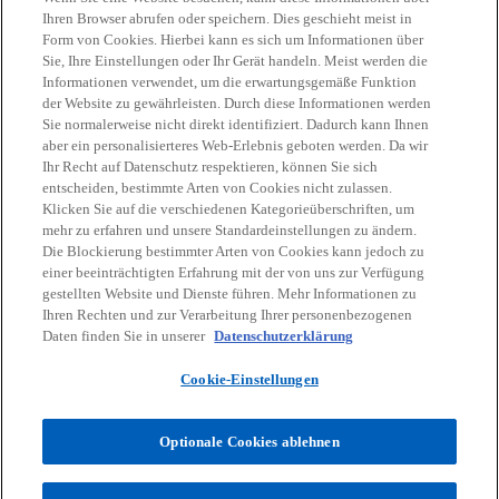
Ihren Browser abrufen oder speichern. Dies geschieht meist in
Form von Cookies. Hierbei kann es sich um Informationen über
Sie, Ihre Einstellungen oder Ihr Gerät handeln. Meist werden die
Tax
Informationen verwendet, um die erwartungsgemäße Funktion
der Website zu gewährleisten. Durch diese Informationen werden
Als Steuerberater denken wir global und
Sie normalerweise nicht direkt identifiziert. Dadurch kann Ihnen
agieren regional – mit praxisnahen Lösungen
aber ein personalisierteres Web-Erlebnis geboten werden. Da wir
unter Berücksichtigung aller regulatorischen
Ihr Recht auf Datenschutz respektieren, können Sie sich
Weitere Informationen
entscheiden, bestimmte Arten von Cookies nicht zulassen.
Entwicklungen.
Klicken Sie auf die verschiedenen Kategorieüberschriften, um
mehr zu erfahren und unsere Standardeinstellungen zu ändern.
Die Blockierung bestimmter Arten von Cookies kann jedoch zu
einer beeinträchtigten Erfahrung mit der von uns zur Verfügung
gestellten Website und Dienste führen. Mehr Informationen zu
Ihren Rechten und zur Verarbeitung Ihrer personenbezogenen
Daten finden Sie in unserer
Datenschutzerklärung
Kontakt
Cookie-Einstellungen
Aktuelles
Optionale Cookies ablehnen
Karriere