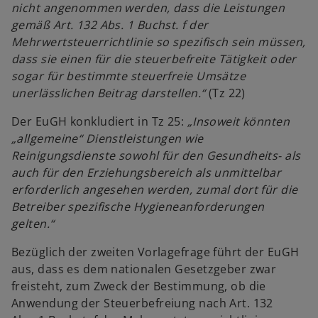
s
nicht angenommen werden, dass die Leistungen
t
gemäß Art. 132 Abs. 1 Buchst. f der
e
Mehrwertsteuerrichtlinie so spezifisch sein müssen,
r
dass sie einen für die steuerbefreite Tätigkeit oder
k
sogar für bestimmte steuerfreie Umsätze
a
unerlässlichen Beitrag darstellen.“
(Tz 22)
r
t
Der EuGH konkludiert in Tz 25:
„Insoweit könnten
e
„allgemeine“ Dienstleistungen wie
g
Reinigungsdienste sowohl für den Gesundheits- als
e
auch für den Erziehungsbereich als unmittelbar
ö
erforderlich angesehen werden, zumal dort für die
f
Betreiber spezifische Hygieneanforderungen
f
gelten.“
n
Bezüglich der zweiten Vorlagefrage führt der EuGH
e
aus, dass es dem nationalen Gesetzgeber zwar
t
freisteht, zum Zweck der Bestimmung, ob die
Anwendung der Steuerbefreiung nach Art. 132