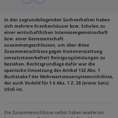
d
d
i
i
n
n
e
e
i
i
n
n
In den zugrundeliegenden Sachverhalten haben
e
e
r
r
sich mehrere Krankenhäuser bzw. Schulen zu
n
n
e
e
einer wirtschaftlichen Interessengemeinschaft
u
u
e
e
bzw. einer Genossenschaft
n
n
R
R
zusammengeschlossen, um über diese
e
e
g
g
Zusammenschlüsse gegen Kostenerstattung
i
i
s
s
umsatzsteuerbefreit Reinigungsleistungen zu
t
t
e
e
beziehen. Rechtsgrundlage dafür war die
r
r
k
k
spanische Umsetzung des Artikel 132 Abs. 1
a
a
r
r
Buchstabe f der Mehrwertsteuersystemrichtlinie,
t
t
e
e
der auch Vorbild für § 6 Abs. 1 Z. 28 (erster Satz)
g
g
e
e
UStG ist.
ö
ö
f
f
f
f
n
n
e
e
t
t
Die Zusammenschlüsse selbst haben wiederum