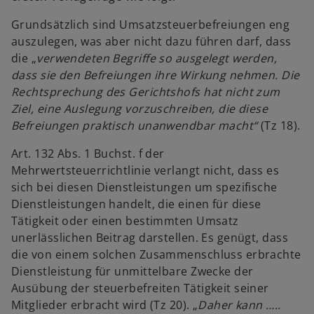
r
Grundsätzlich sind Umsatzsteuerbefreiungen eng
d
auszulegen, was aber nicht dazu führen darf, dass
i
die „
verwendeten Begriffe so ausgelegt werden,
n
dass sie den Befreiungen ihre Wirkung nehmen. Die
e
Rechtsprechung des Gerichtshofs hat nicht zum
i
Ziel, eine Auslegung vorzuschreiben, die diese
n
Befreiungen praktisch unanwendbar macht“
(Tz 18).
e
r
Art. 132 Abs. 1 Buchst. f der
n
Mehrwertsteuerrichtlinie verlangt nicht, dass es
e
sich bei diesen Dienstleistungen um spezifische
u
Dienstleistungen handelt, die einen für diese
e
Tätigkeit oder einen bestimmten Umsatz
n
unerlässlichen Beitrag darstellen. Es genügt, dass
R
die von einem solchen Zusammenschluss erbrachte
e
Dienstleistung für unmittelbare Zwecke der
g
Ausübung der steuerbefreiten Tätigkeit seiner
i
Mitglieder erbracht wird (Tz 20). „
Daher kann …..