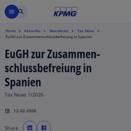
Zurück zur Inhaltsseite
menu
search
Home
Aktuelles
Newsletter
Tax News
EuGH zur Zusammen­schluss­befreiung in Spanien
EuGH zur Zusammen­
schluss­befreiung in
Spanien
Tax News 1/2026
12-02-2026
event
w
w
i
i
Share
r
r