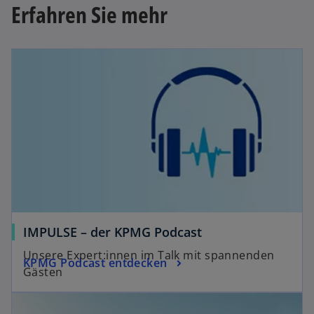
Erfahren Sie mehr
ff
n
e
t
IMPULSE – der KPMG Podcast
Unsere Expert:innen im Talk mit spannenden
KPMG Podcast entdecken
Gästen