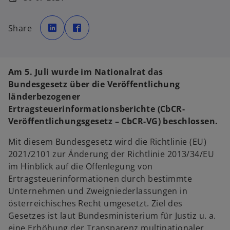
w
w
i
i
Share
r
r
d
d
i
i
n
n
e
e
i
i
n
n
Am 5. Juli wurde im Nationalrat das
e
e
r
r
Bundesgesetz über die Veröffentlichung
n
n
e
e
länderbezogener
u
u
e
e
Ertragsteuerinformationsberichte (CbCR-
n
n
R
R
Veröffentlichungsgesetz – CbCR-VG) beschlossen.
e
e
g
g
i
i
Mit diesem Bundesgesetz wird die Richtlinie (EU)
s
s
t
t
2021/2101 zur Änderung der Richtlinie 2013/34/EU
e
e
r
r
im Hinblick auf die Offenlegung von
k
k
a
a
Ertragsteuerinformationen durch bestimmte
r
r
t
t
Unternehmen und Zweigniederlassungen in
e
e
g
g
österreichisches Recht umgesetzt. Ziel des
e
e
ö
ö
Gesetzes ist laut Bundesministerium für Justiz u. a.
f
f
f
f
eine Erhöhung der Transparenz multinationaler
n
n