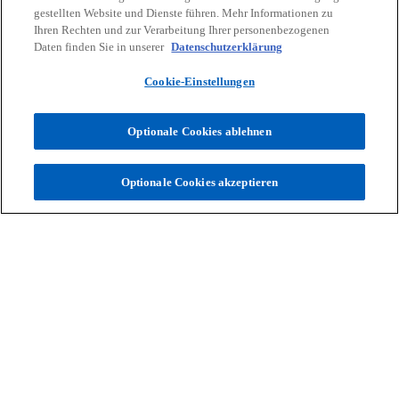
gestellten Website und Dienste führen. Mehr Informationen zu
Ihren Rechten und zur Verarbeitung Ihrer personenbezogenen
Daten finden Sie in unserer
Datenschutzerklärung
Cookie-Einstellungen
Optionale Cookies ablehnen
Wissensvorsprung & Expertise
Unsere Publikationen und aktuelle
Zur Publikationsübersicht
Optionale Cookies akzeptieren
Schwerpunktthemen