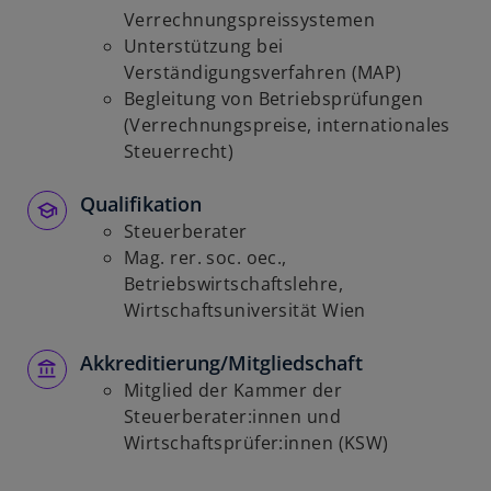
ö
Verrechnungspreissystemen
f
Unterstützung bei
f
Verständigungsverfahren (MAP)
n
Begleitung von Betriebsprüfungen
e
(Verrechnungspreise, internationales
t
Steuerrecht)
Qualifikation
Steuerberater
Mag. rer. soc. oec.,
Betriebswirtschaftslehre,
Wirtschaftsuniversität Wien
Akkreditierung/Mitgliedschaft
Mitglied der Kammer der
Steuerberater:innen und
Wirtschaftsprüfer:innen (KSW)