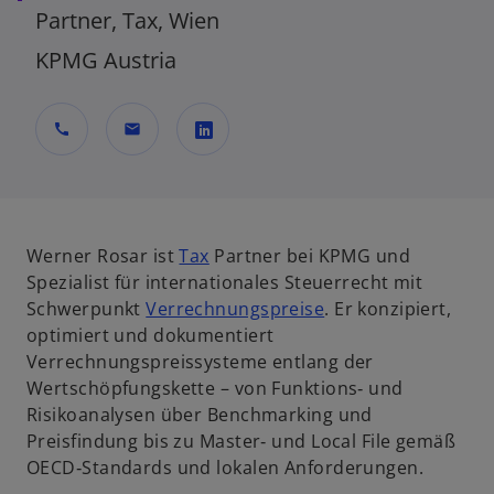
Partner, Tax, Wien
KPMG Austria
call
mail
w
i
r
d
Werner Rosar ist
Tax
Partner bei KPMG und
i
Spezialist für internationales Steuerrecht mit
n
Schwerpunkt
Verrechnungspreise
. Er konzipiert,
e
optimiert und dokumentiert
i
Verrechnungspreissysteme entlang der
n
Wertschöpfungskette – von Funktions‑ und
e
Risikoanalysen über Benchmarking und
r
Preisfindung bis zu Master‑ und Local File gemäß
n
OECD‑Standards und lokalen Anforderungen.
e