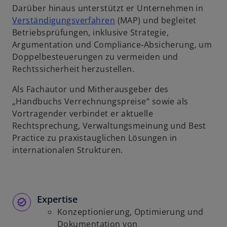
Darüber hinaus unterstützt er Unternehmen in
u
Verständigungsverfahren
(MAP) und begleitet
e
Betriebsprüfungen, inklusive Strategie,
n
Argumentation und Compliance‑Absicherung, um
R
Doppelbesteuerungen zu vermeiden und
e
Rechtssicherheit herzustellen.
g
i
Als Fachautor und Mitherausgeber des
s
„Handbuchs Verrechnungspreise“ sowie als
t
Vortragender verbindet er aktuelle
e
Rechtsprechung, Verwaltungsmeinung und Best
r
Practice zu praxistauglichen Lösungen in
k
internationalen Strukturen.
a
r
t
e
Expertise
g
Konzeptionierung, Optimierung und
e
Dokumentation von