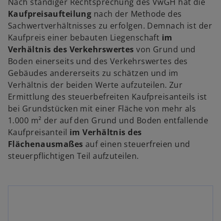
Nach ständiger Rechtsprechung des VwGH hat die
e
Kaufpreisaufteilung
nach der Methode des
ö
Sachwertverhältnisses zu erfolgen. Demnach ist der
f
Kaufpreis einer bebauten Liegenschaft
im
f
Verhältnis des Verkehrswertes
von Grund und
n
Boden einerseits und des Verkehrswertes des
e
Gebäudes andererseits zu schätzen und im
t
Verhältnis der beiden Werte aufzuteilen. Zur
w
w
Ermittlung des steuerbefreiten Kaufpreisanteils ist
ir
ir
bei Grundstücken mit einer Fläche von mehr als
d
d
1.000 m² der auf den Grund und Boden entfallende
i
i
Kaufpreisanteil
im Verhältnis des
n
n
Flächenausmaßes
auf einen steuerfreien und
e
e
steuerpflichtigen Teil aufzuteilen.
i
i
n
n
e
e
r
r
n
n
e
e