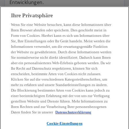
Entwicklungen.
Ihre Privatsphäre
Wenn Sie eine Website besuchen, kann diese Informationen über
Ihren Browser abrufen oder speichern. Dies geschieht meist in
Form von Cookies. Hierbei kann es sich um Informationen über
Sie, Ihre Einstellungen oder Ihr Gerät handeln. Meist werden die
Kontakt
Informationen verwendet, um die erwartungsgemäße Funktion
der Website zu gewährleisten. Durch diese Informationen werden
Sie normalerweise nicht direkt identifiziert. Dadurch kann Ihnen
Aktuelles
aber ein personalisierteres Web-Erlebnis geboten werden. Da wir
Ihr Recht auf Datenschutz respektieren, können Sie sich
entscheiden, bestimmte Arten von Cookies nicht zulassen.
Karriere
Klicken Sie auf die verschiedenen Kategorieüberschriften, um
mehr zu erfahren und unsere Standardeinstellungen zu ändern.
Die Blockierung bestimmter Arten von Cookies kann jedoch zu
w
w
w
w
w
einer beeinträchtigten Erfahrung mit der von uns zur Verfügung
i
i
i
i
i
gestellten Website und Dienste führen. Mehr Informationen zu
Rechtliche Hinweise
r
Datenschutz
r
Barrierefreiheit
r
r
Hilfe
r
Impressum
Ihren Rechten und zur Verarbeitung Ihrer personenbezogenen
d
d
d
d
d
Daten finden Sie in unserer
Datenschutzerklärung
© 2026 KPMG Austria GmbH Wirtschaftsprüfungs- und
i
i
i
i
i
Steuerberatungsgesellschaft, eine österreichische Gesellschaft mit
Cookie-Einstellungen
n
n
n
n
n
beschränkter Haftung und ein Mitglied der globalen KPMG