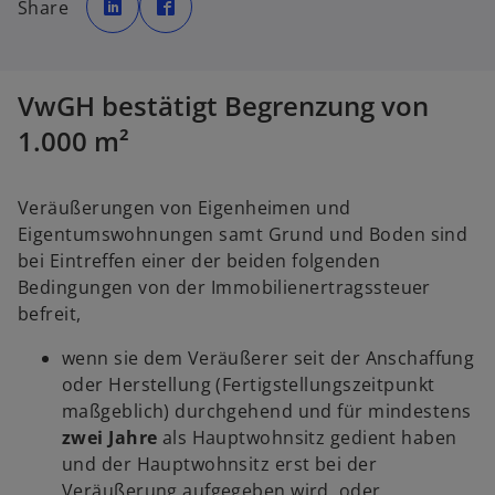
Share
r
r
d
d
i
i
n
n
e
e
i
i
n
n
VwGH bestätigt Begrenzung von
e
e
r
r
n
n
1.000 m²
e
e
u
u
e
e
n
n
R
R
Veräußerungen von Eigenheimen und
e
e
g
g
Eigentumswohnungen samt Grund und Boden sind
i
i
s
s
bei Eintreffen einer der beiden folgenden
t
t
e
e
Bedingungen von der Immobilienertragssteuer
r
r
k
k
befreit,
a
a
r
r
t
t
wenn sie dem Veräußerer seit der Anschaffung
e
e
g
g
oder Herstellung (Fertigstellungszeitpunkt
e
e
ö
ö
maßgeblich) durchgehend und für mindestens
f
f
f
f
zwei Jahre
als Hauptwohnsitz gedient haben
n
n
e
e
und der Hauptwohnsitz erst bei der
t
t
Veräußerung aufgegeben wird, oder