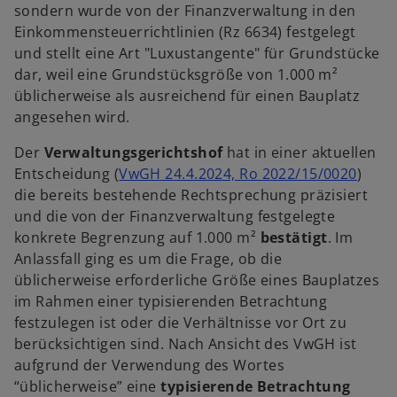
sondern wurde von der Finanzverwaltung in den
Einkommensteuerrichtlinien (Rz 6634) festgelegt
und stellt eine Art "Luxustangente" für Grundstücke
dar, weil eine Grundstücksgröße von 1.000 m²
üblicherweise als ausreichend für einen Bauplatz
angesehen wird.
Der
Verwaltungsgerichtshof
hat in einer aktuellen
w
Entscheidung (
VwGH 24.4.2024, Ro 2022/15/0020
)
i
die bereits bestehende Rechtsprechung präzisiert
r
und die von der Finanzverwaltung festgelegte
d
konkrete Begrenzung auf 1.000 m²
bestätigt
. Im
i
Anlassfall ging es um die Frage, ob die
n
üblicherweise erforderliche Größe eines Bauplatzes
e
im Rahmen einer typisierenden Betrachtung
i
festzulegen ist oder die Verhältnisse vor Ort zu
n
berücksichtigen sind. Nach Ansicht des VwGH ist
e
aufgrund der Verwendung des Wortes
r
“üblicherweise” eine
typisierende Betrachtung