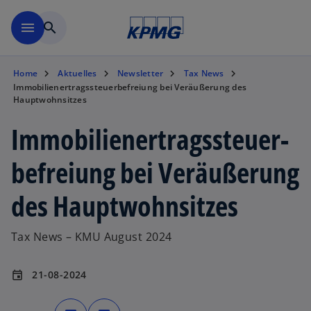
Zurück zur Inhaltsseite
menu
search
Home
Aktuelles
Newsletter
Tax News
Immobilienertragssteuer­befreiung bei Veräußerung des
Hauptwohnsitzes
Immobilienertragssteuer­
befreiung bei Veräußerung
des Hauptwohnsitzes
Tax News – KMU August 2024
21-08-2024
event
w
w
i
i