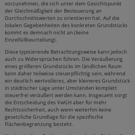
n
vorzunehmen, die sich unter dem Gesichtspunkt
e
der Gleichmäßigkeit der Besteuerung an
u
Durchschnittswerten zu orientieren hat. Auf die
e
lokalen Gegebenheiten des konkreten Grundstücks
n
kommt es demnach nicht an (keine
R
Einzelfallbeurteilung).
e
Diese typisierende Betrachtungsweise kann jedoch
g
auch zu Widersprüchen führen. Die Veräußerung
i
eines größeren Grundstücks im ländlichen Raum
s
kann daher teilweise steuerpflichtig sein, während
t
ein deutlich wertvolleres, aber kleineres Grundstück
e
in städtischer Lage unter Umständen komplett
r
steuerfrei veräußert werden kann. Insgesamt sorgt
k
die Entscheidung des VwGH aber für mehr
a
Rechtssicherheit, auch wenn weiterhin keine
r
gesetzliche Grundlage für die spezifische
t
Flächenbegrenzung besteht.
e
g