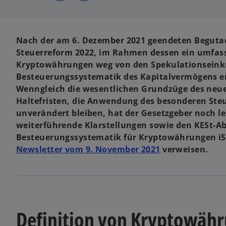
i
i
n
n
e
e
i
i
n
n
e
e
Nach der am 6. Dezember 2021 geendeten Begutac
r
r
n
n
Steuerreform 2022, im Rahmen dessen ein umfas
e
e
u
u
Kryptowährungen weg von den Spekulationseinkün
e
e
n
n
Besteuerungssystematik des Kapitalvermögens er
R
R
e
e
Wenngleich die wesentlichen Grundzüge des neue
g
g
i
i
Haltefristen, die Anwendung des besonderen Steu
s
s
t
t
unverändert bleiben, hat der Gesetzgeber noch 
e
e
r
r
weiterführende Klarstellungen sowie den KESt-Ab
k
k
a
a
Besteuerungssystematik für Kryptowährungen iSd
r
r
t
t
Newsletter vom 9. November 2021
verweisen.
e
e
g
g
e
e
ö
ö
f
f
f
f
n
n
e
e
t
t
Definition von Kryptowähr