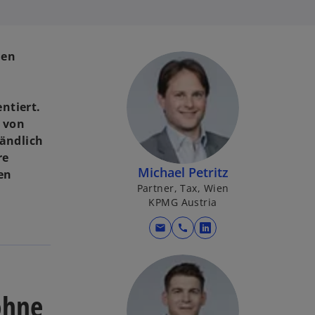
len
ntiert.
 von
tändlich
re
Michael Petritz
en
Partner, Tax, Wien
KPMG Austria
mail
call
w
i
r
d
ohne
i