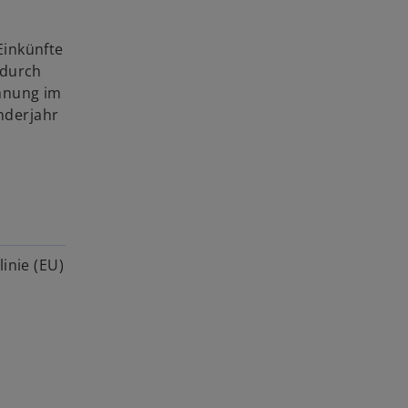
Einkünfte
adurch
chnung im
nderjahr
inie (EU)