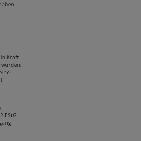
 haben.
in Kraft
t wurden;
eine
t
n
 2 EStG
rgang