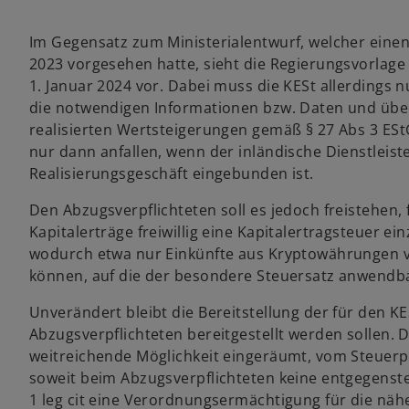
Im Gegensatz zum Ministerialentwurf, welcher einen
2023 vorgesehen hatte, sieht die Regierungsvorlage
1. Januar 2024 vor. Dabei muss die KESt allerdings
die notwendigen Informationen bzw. Daten und über 
realisierten Wertsteigerungen gemäß § 27 Abs 3 ESt
nur dann anfallen, wenn der inländische Dienstleiste
Realisierungsgeschäft eingebunden ist.
Den Abzugsverpflichteten soll es jedoch freistehen,
Kapitalerträge freiwillig eine Kapitalertragsteuer ei
wodurch etwa nur Einkünfte aus Kryptowährungen v
können, auf die der besondere Steuersatz anwendbar
Unverändert bleibt die Bereitstellung der für den 
Abzugsverpflichteten bereitgestellt werden sollen. 
weitreichende Möglichkeit eingeräumt, vom Steuer
soweit beim Abzugsverpflichteten keine entgegenst
1 leg cit eine Verordnungsermächtigung für die näh