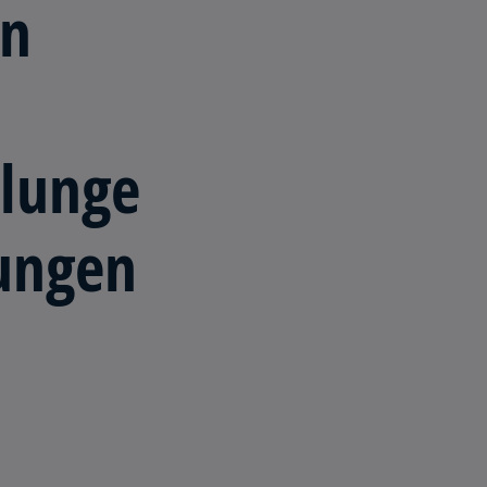
en
lunge
ungen