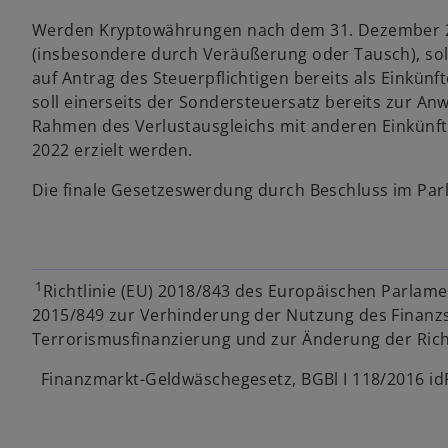
Werden Kryptowährungen nach dem 31. Dezember 2021
(insbesondere durch Veräußerung oder Tausch), soll
auf Antrag des Steuerpflichtigen bereits als Einkü
soll einerseits der Sondersteuersatz bereits zur 
Rahmen des Verlustausgleichs mit anderen Einkünft
2022 erzielt werden.
Die finale Gesetzeswerdung durch Beschluss im Par
w
ir
d
i
1
Richtlinie (EU) 2018/843 des Europäischen Parlamen
n
2015/849 zur Verhinderung der Nutzung des Finan
e
Terrorismusfinanzierung und zur Änderung der Richt
i
Finanzmarkt-Geldwäschegesetz, BGBl I 118/2016 idF
n
e
r