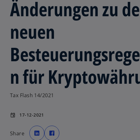
Änderungen zu d
neuen
Besteuerungsrege
n für Kryptowähr
Tax Flash 14/2021
17-12-2021
event
w
w
i
i
Share
r
r
d
d