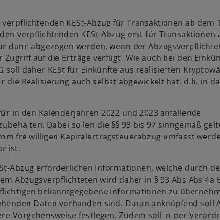
 verpflichtenden KESt-Abzug für Transaktionen ab dem 1
 den verpflichtenden KESt-Abzug erst für Transaktionen
 nur dann abgezogen werden, wenn der Abzugsverpflichte
Zugriff auf die Erträge verfügt. Wie auch bei den Einkü
G soll daher KESt für Einkünfte aus realisierten Krypto
r die Realisierung auch selbst abgewickelt hat, d.h. in da
 für in den Kalenderjahren 2022 und 2023 anfallende
nzubehalten. Dabei sollen die §§ 93 bis 97 sinngemäß gelt
om freiwilligen Kapitalertragsteuerabzug umfasst werd
 ist.
KESt-Abzug erforderlichen Informationen, welche durch d
Dem Abzugsverpflichteten wird daher in § 93 Abs Abs 4a 
pflichtigen bekanntgegebene Informationen zu überneh
ehenden Daten vorhanden sind. Daran anknüpfend soll A
ere Vorgehensweise festlegen. Zudem soll in der Veror