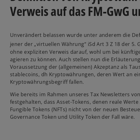
Verweis auf das FM-GwG u
Unverändert belassen wurde unter anderem die Defi
jener der „virtuellen Währung“ iSd Art 3 Z 18 der 5.
ohne expliziten Verweis darauf, wohl um bei künftig
agieren zu können. Auch stellen nun die Erläuterunge
Voraussetzung der (allgemeinen) Akzeptanz als Taus
stablecoins, dh Kryptowährungen, deren Wert an ein
Kryptowährungsbegriff fallen.
Wie bereits im Rahmen unseres Tax Newsletters von
festgehalten, dass Asset-Tokens, denen reale Wert
Fungible Tokens (NFTs) nicht von der neuen Besteuer
Governance Token und Utility Token der Fall wäre.