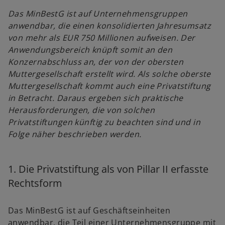
i
i
n
n
Das MinBestG ist auf Unternehmensgruppen
e
e
r
r
anwendbar, die einen konsolidierten Jahresumsatz
n
n
e
e
von mehr als EUR 750 Millionen aufweisen. Der
u
u
e
e
Anwendungsbereich knüpft somit an den
n
n
R
R
Konzernabschluss an, der von der obersten
e
e
g
g
Muttergesellschaft erstellt wird. Als solche oberste
i
i
s
s
Muttergesellschaft kommt auch eine Privatstiftung
t
t
e
e
in Betracht. Daraus ergeben sich praktische
r
r
k
k
Herausforderungen, die von solchen
a
a
r
r
Privatstiftungen künftig zu beachten sind und in
t
t
e
e
Folge näher beschrieben werden.
g
g
e
e
ö
ö
f
f
f
f
n
n
1. Die Privatstiftung als von Pillar II erfasste
e
e
t
t
Rechtsform
Das MinBestG ist auf Geschäftseinheiten
anwendbar, die Teil einer Unternehmensgruppe mit