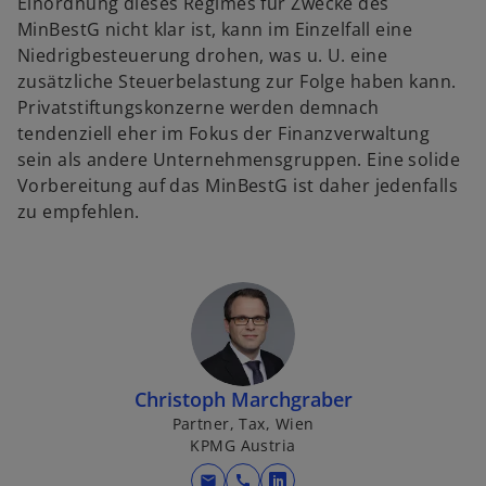
Einordnung dieses Regimes für Zwecke des
MinBestG nicht klar ist, kann im Einzelfall eine
Niedrigbesteuerung drohen, was u. U. eine
zusätzliche Steuerbelastung zur Folge haben kann.
Privatstiftungskonzerne werden demnach
tendenziell eher im Fokus der Finanzverwaltung
sein als andere Unternehmensgruppen. Eine solide
Vorbereitung auf das MinBestG ist daher jedenfalls
zu empfehlen.
w
ir
d
i
n
e
Christoph Marchgraber
i
Partner, Tax, Wien
n
KPMG Austria
e
r
mail
call