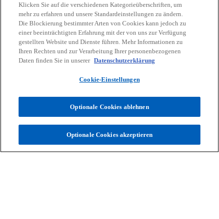
Klicken Sie auf die verschiedenen Kategorieüberschriften, um
mehr zu erfahren und unsere Standardeinstellungen zu ändern.
Die Blockierung bestimmter Arten von Cookies kann jedoch zu
einer beeinträchtigten Erfahrung mit der von uns zur Verfügung
gestellten Website und Dienste führen. Mehr Informationen zu
Tax
Ihren Rechten und zur Verarbeitung Ihrer personenbezogenen
Als Steuerberater denken wir global und
Daten finden Sie in unserer
Datenschutzerklärung
agieren regional – mit praxisnahen Lösungen
Cookie-Einstellungen
unter Berücksichtigung aller regulatorischen
Weitere Informationen
Entwicklungen.
Optionale Cookies ablehnen
Optionale Cookies akzeptieren
Kontakt
Aktuelles