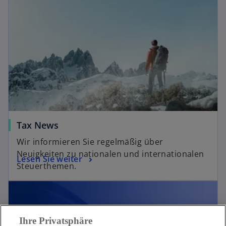
Tax News
Wir informieren Sie regelmäßig über
Neuigkeiten zu nationalen und internationalen
Lesen Sie weiter
Steuerthemen.
Ihre Privatsphäre