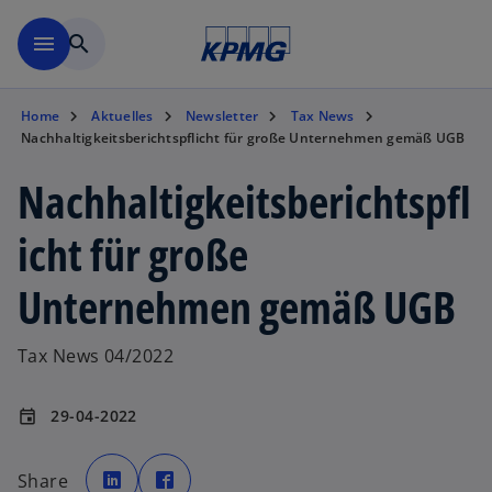
Zurück zur Inhaltsseite
menu
search
Home
Aktuelles
Newsletter
Tax News
Nachhaltigkeitsberichtspflicht für große Unternehmen gemäß UGB
Nachhaltigkeitsberichtspfl
icht für große
Unternehmen gemäß UGB
Tax News 04/2022
29-04-2022
event
w
w
i
i
Share
r
r