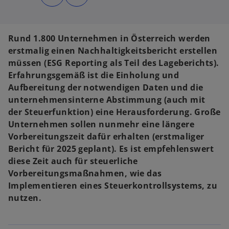
d
d
i
i
n
n
e
e
i
i
n
n
Rund 1.800 Unternehmen in Österreich werden
e
e
r
r
erstmalig einen Nachhaltigkeitsbericht erstellen
n
n
e
e
müssen (ESG Reporting als Teil des Lageberichts).
u
u
e
e
Erfahrungsgemäß ist die Einholung und
n
n
R
R
Aufbereitung der notwendigen Daten und die
e
e
g
g
unternehmensinterne Abstimmung (auch mit
i
i
s
s
der Steuerfunktion) eine Herausforderung. Große
t
t
e
e
Unternehmen sollen nunmehr eine längere
r
r
k
k
Vorbereitungszeit dafür erhalten (erstmaliger
a
a
r
r
Bericht für 2025 geplant). Es ist empfehlenswert
t
t
e
e
diese Zeit auch für steuerliche
g
g
e
e
Vorbereitungsmaßnahmen, wie das
ö
ö
f
f
Implementieren eines Steuerkontrollsystems, zu
f
f
n
n
nutzen.
e
e
t
t