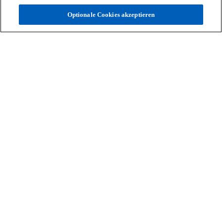
Optionale Cookies akzeptieren
Tax
Als Steuerberater denken wir global und
agieren regional – mit praxisnahen Lösungen
unter Berücksichtigung aller regulatorischen
Weitere Informationen
Entwicklungen.
Kontakt
Aktuelles