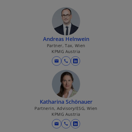
Andreas Helnwein
Partner, Tax, Wien
KPMG Austria
w
mail
call
w
ir
i
d
r
i
d
n
i
e
n
Katharina Schönauer
i
e
Partnerin, Advisory/ESG, Wien
n
i
KPMG Austria
e
n
mail
call
r
w
e