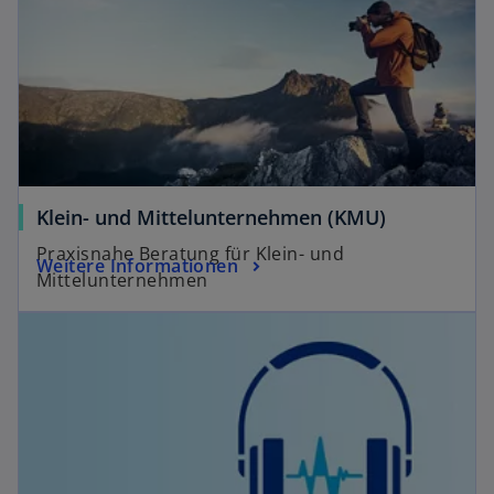
g
e
ö
f
f
n
e
t
Klein- und Mittelunternehmen (KMU)
Praxisnahe Beratung für Klein- und
Weitere Informationen
Mittelunternehmen