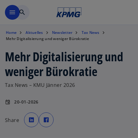
Zurück zur Inhaltsseite
menu
search
Home
Aktuelles
Newsletter
Tax News
Mehr Digitalisierung und weniger Bürokratie
Mehr Digitalisierung und
weniger Bürokratie
Tax News – KMU Jänner 2026
20-01-2026
event
w
w
i
i
Share
r
r
d
d
i
i
n
n
e
e