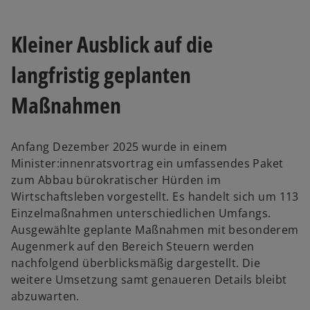
i
i
n
n
e
e
r
r
Kleiner Ausblick auf die
n
n
e
e
u
u
e
e
langfristig geplanten
n
n
R
R
e
e
g
g
Maßnahmen
i
i
s
s
t
t
e
e
r
r
k
k
Anfang Dezember 2025 wurde in einem
a
a
r
r
Minister:innenratsvortrag ein umfassendes Paket
t
t
e
e
zum Abbau bürokratischer Hürden im
g
g
e
e
Wirtschaftsleben vorgestellt. Es handelt sich um 113
ö
ö
f
f
Einzelmaßnahmen unterschiedlichen Umfangs.
f
f
n
n
Ausgewählte geplante Maßnahmen mit besonderem
e
e
t
t
Augenmerk auf den Bereich Steuern werden
nachfolgend überblicksmäßig dargestellt. Die
weitere Umsetzung samt genaueren Details bleibt
abzuwarten.