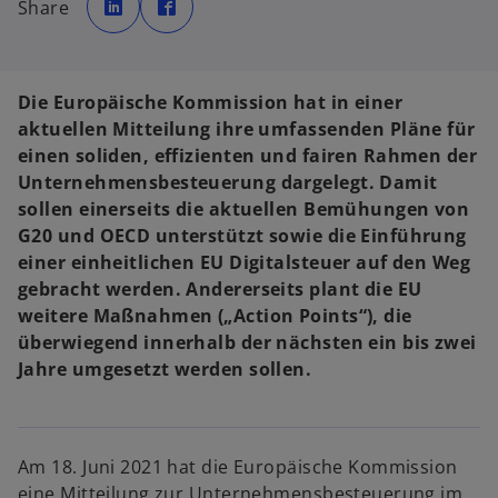
Share
r
r
d
d
i
i
n
n
e
e
i
i
n
n
Die Europäische Kommission hat in einer
e
e
r
r
aktuellen Mitteilung ihre umfassenden Pläne für
n
n
e
e
einen soliden, effizienten und fairen Rahmen der
u
u
e
e
Unternehmensbesteuerung dargelegt. Damit
n
n
R
R
sollen einerseits die aktuellen Bemühungen von
e
e
g
g
G20 und OECD unterstützt sowie die Einführung
i
i
s
s
einer einheitlichen EU Digitalsteuer auf den Weg
t
t
e
e
gebracht werden. Andererseits plant die EU
r
r
k
k
weitere Maßnahmen („Action Points“), die
a
a
r
r
überwiegend innerhalb der nächsten ein bis zwei
t
t
e
e
Jahre umgesetzt werden sollen.
g
g
e
e
ö
ö
f
f
f
f
n
n
e
e
Am 18. Juni 2021 hat die Europäische Kommission
t
t
eine Mitteilung zur Unternehmensbesteuerung im