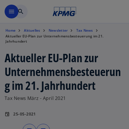
Zurück zur Inhaltsseite
menu
search
Home
Aktuelles
Newsletter
Tax News
Aktueller EU-Plan zur Unternehmensbesteuerung im 21.
Jahrhundert
Aktueller EU-Plan zur
Unternehmensbesteuerun
g im 21. Jahrhundert
Tax News März - April 2021
25-05-2021
event
w
w
i
i