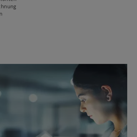
echnung
en