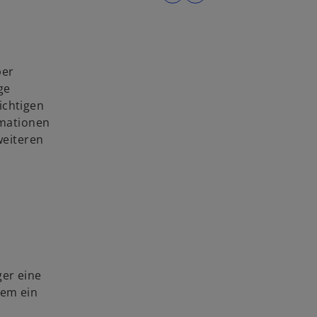
ber
ge
ichtigen
rmationen
weiteren
ger eine
dem ein