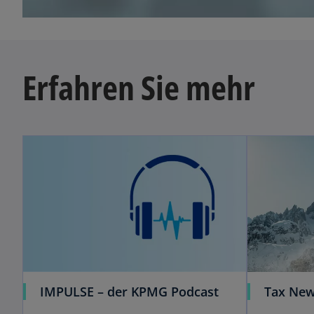
a
r
t
e
Erfahren Sie mehr
g
e
ö
ff
n
e
t
IMPULSE – der KPMG Podcast
Tax Ne