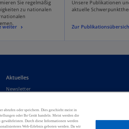
rmieren Sie regelmäßig
Unsere Publikationen un
igkeiten zu nationalen
aktuelle Schwerpunktth
rnationalen
hemen.
e weiter
Zur Publikationsübersich
Aktuelles
Newsletter
Pressemitteilungen
Events & Webinare
w
w
w
w
w
r abrufen oder speichern. Dies geschieht meist in
i
i
i
i
i
tellungen oder Ihr Gerät handeln. Meist werden die
 gewährleisten. Durch diese Informationen werden
Rechtliche Hinweise
r
Datenschutz
r
Barrierefreiheit
r
r
Hilfe
r
Impressum
rsonalisierteres Web-Erlebnis geboten werden. Da wir