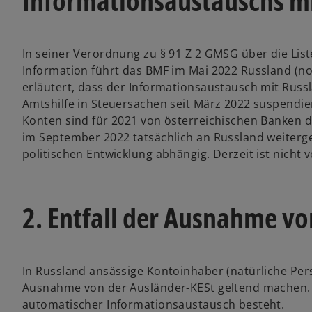
Informationsaustauschs mi
e
e
t
t
In seiner Verordnung zu § 91 Z 2 GMSG über die Li
Information führt das BMF im Mai 2022 Russland (no
erläutert, dass der Informationsaustausch mit Rus
Amtshilfe in Steuersachen seit März 2022 suspendier
Konten sind für 2021 von österreichischen Banken
im September 2022 tatsächlich an Russland weiterg
politischen Entwicklung abhängig. Derzeit ist nicht
2. Entfall der Ausnahme vo
In Russland ansässige Kontoinhaber (natürliche Per
Ausnahme von der Ausländer-KESt geltend machen. Si
automatischer Informationsaustausch besteht.