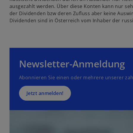
n
ausgezahlt werden. Über diese Konten kann nur sehr
e
der Dividenden bzw deren Zufluss aber keine Auswi
i
Dividenden sind in Österreich vom Inhaber der russi
n
e
r
n
e
u
Newsletter-Anmeldung
e
n
Abonnieren Sie einen oder mehrere unserer zah
R
e
g
Jetzt anmelden!
is
t
e
r
k