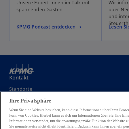
Unsere Expert:innen im Talk mit
Wir info
spannenden Gästen
über Neu
und inte
Steuert
KPMG Podcast entdecken
Lesen Si
Kontakt
Standorte
Kontaktieren Sie uns
Ihre Privatsphäre
Angebotsanfrage (RfP) einreichen
Wenn Sie eine Website besuchen, kann diese Informationen über Ihren Browse
Form von Cookies. Hierbei kann es sich um Informationen über Sie, Ihre Eins
Informationen verwendet, um die erwartungsgemäße Funktion der Website zu
Sie normalerweise nicht direkt identifiziert. Dadurch kann Ihnen aber ein pe