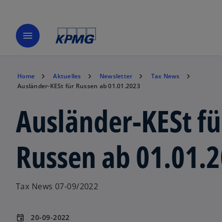
menu
Home
Aktuelles
Newsletter
Tax News
Ausländer-KESt für Russen ab 01.01.2023
Ausländer-KESt fü
Russen ab 01.01.
Tax News 07-09/2022
20-09-2022
event