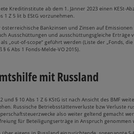
te Kreditinstitute ab dem 1. Jänner 2023 einen KESt-Ab
s 1 Z 5 lit b EStG vorzunehmen.
r österreichische Bankzinsen und Zinsen auf Emissionen
auch Ausschüttungen und ausschüttungsgleiche Erträge 
ls „out-of-scope“ geführt werden (Liste der „Fonds, die
ß § 6 Abs 1 Fonds-Melde-VO 2015).
mtshilfe mit Russland
2 und § 10 Abs 1 Z 6 KStG ist nach Ansicht des BMF weit
en. Russische Betriebsstättenverluste bzw Verluste ru
erschaftsteuerzwecke also weiter geltend gemacht wer
Befreiung für Beteiligungserträge in Anspruch genommen
 über eigens in Russland einzurichtende, sogenannte S