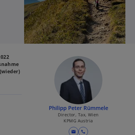
2022
usnahme
(wieder)
Philipp Peter Rümmele
Director, Tax, Wien
KPMG Austria
mail
call