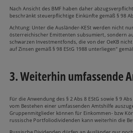
Nach Ansicht des BMF haben daher abzugsverpflichte
beschränkt steuerpflichtige Einkünfte gemäß § 98 Ab
Achtung: Unter die Ausländer-KESt werden nicht nu
österreichischer Emittenten subsumiert, sondern 
schwarzen Investmentfonds, die von der OeKB nicht a
auf Zinsen gemäß § 98 EStG 1988 unterliegen“ gemä
3. Weiterhin umfassende A
Für die Anwendung des § 2 Abs 8 EStG sowie § 9 Abs 
w
vom Bestehen einer umfassenden Amtshilfe auszugeh
ir
Gruppenmitglieder können für Einkommen- bzw Körp
d
russische Portfoliodividenden kann weiterhin die 
i
Russische Dividenden dürfen an Ausländer nur noch