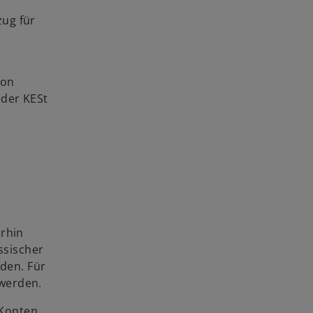
zug für
von
 der KESt
erhin
ssischer
den. Für
 werden.
-Konten