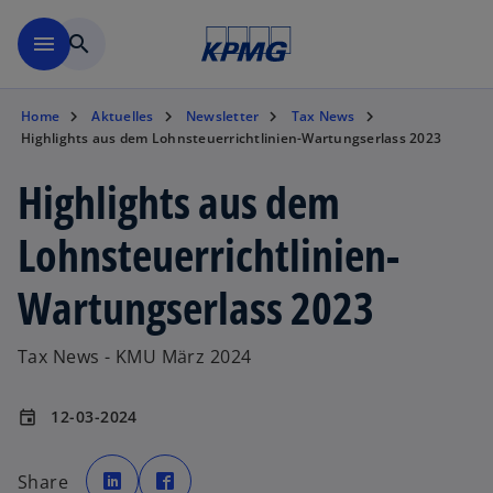
Zurück zur Inhaltsseite
menu
search
Home
Aktuelles
Newsletter
Tax News
Highlights aus dem Lohnsteuerrichtlinien-Wartungserlass 2023
Highlights aus dem
Lohnsteuerrichtlinien-
Wartungserlass 2023
Tax News - KMU März 2024
12-03-2024
event
w
w
i
i
Share
r
r