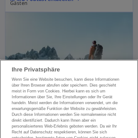
t
Gästen
Ihre Privatsphäre
Wenn Sie eine Website besuchen, kann diese Informationen
über Ihren Browser abrufen oder speichern. Dies geschieht
meist in Form von Cookies. Hierbei kann es sich um
Tax News
Informationen über Sie, Ihre Einstellungen oder Ihr Gerät
Wir informieren Sie regelmäßig über
handeln. Meist werden die Informationen verwendet, um die
erwartungsgemäße Funktion der Website zu gewährleisten.
Neuigkeiten zu nationalen und internationalen
Lesen Sie weiter
Durch diese Informationen werden Sie normalerweise nicht
Steuerthemen.
direkt identifiziert. Dadurch kann Ihnen aber ein
personalisierteres Web-Erlebnis geboten werden. Da wir Ihr
Recht auf Datenschutz respektieren, können Sie sich
entscheiden, bestimmte Arten von Cookies nicht zulassen.