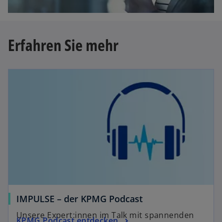
g
g
e
i
ö
s
Erfahren Sie mehr
ff
t
n
e
e
r
t
k
a
r
t
e
g
e
ö
f
f
IMPULSE – der KPMG Podcast
n
e
Unsere Expert:innen im Talk mit spannenden
KPMG Podcast entdecken