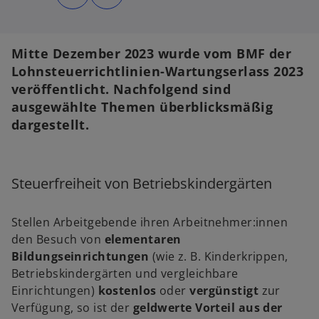
d
d
i
i
n
n
e
e
i
i
n
n
Mitte Dezember 2023 wurde vom BMF der
e
e
r
r
Lohnsteuerrichtlinien-Wartungserlass 2023
n
n
e
e
veröffentlicht. Nachfolgend sind
u
u
e
e
ausgewählte Themen überblicksmäßig
n
n
R
R
dargestellt.
e
e
g
g
i
i
s
s
t
t
e
e
r
r
Steuerfreiheit von Betriebskindergärten
k
k
a
a
r
r
t
t
e
e
Stellen Arbeitgebende ihren Arbeitnehmer:innen
g
g
e
e
den Besuch von
elementaren
ö
ö
f
f
Bildungseinrichtungen
(wie z. B. Kinderkrippen,
f
f
n
n
Betriebskindergärten und vergleichbare
e
e
t
t
Einrichtungen)
kostenlos
oder
vergünstigt
zur
Verfügung, so ist der
geldwerte Vorteil
aus der