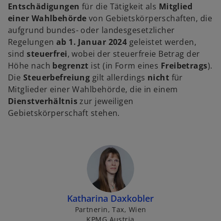
Entschädigungen
für die Tätigkeit als
Mitglied
einer Wahlbehörde
von Gebietskörperschaften, die
aufgrund bundes- oder landesgesetzlicher
Regelungen
ab 1. Januar 2024
geleistet werden,
sind
steuerfrei
, wobei der steuerfreie Betrag der
Höhe nach
begrenzt
ist (in Form eines
Freibetrags
).
Die
Steuerbefreiung
gilt allerdings
nicht
für
Mitglieder einer Wahlbehörde, die in einem
Dienstverhältnis
zur jeweiligen
Gebietskörperschaft stehen.
w
ir
d
i
n
e
Katharina Daxkobler
i
Partnerin, Tax, Wien
n
KPMG Austria