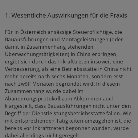
u
e
e
t
t
e
1. Wesentliche Auswirkungen für die Praxis
n
R
e
Für in Österreich ansässige Steuerpflichtige, die
g
Bauausführungen und Montageleistungen (oder
i
damit in Zusammenhang stehenden
s
Überwachungstätigkeiten) in China erbringen,
t
ergibt sich durch das Inkrafttreten insoweit eine
e
Verbesserung, als eine Betriebsstätte in China nicht
r
mehr bereits nach sechs Monaten, sondern erst
k
nach zwölf Monaten begründet wird. In diesem
a
Zusammenhang wurde dabei im
r
Abänderungsprotokoll zum Abkommen auch
t
klargestellt, dass Bauausführungen nicht unter den
e
Begriff der Dienstleistungsbetriebsstätte fallen. Wie
g
mit entsprechenden Tätigkeiten umzugehen ist, die
e
bereits vor Inkrafttreten begonnen wurden, wurde
ö
dabei allerdings nicht geregelt.