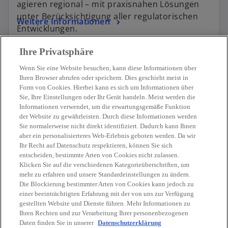
agieren regional – mit praxisnahen Lösungen
unter Berücksichtigung aller regulatorischen
Weitere Informationen
Entwicklungen.
Ihre Privatsphäre
Wenn Sie eine Website besuchen, kann diese Informationen über
Ihren Browser abrufen oder speichern. Dies geschieht meist in
Form von Cookies. Hierbei kann es sich um Informationen über
Sie, Ihre Einstellungen oder Ihr Gerät handeln. Meist werden die
Kontakt
Informationen verwendet, um die erwartungsgemäße Funktion
der Website zu gewährleisten. Durch diese Informationen werden
Sie normalerweise nicht direkt identifiziert. Dadurch kann Ihnen
Aktuelles
aber ein personalisierteres Web-Erlebnis geboten werden. Da wir
Ihr Recht auf Datenschutz respektieren, können Sie sich
entscheiden, bestimmte Arten von Cookies nicht zulassen.
Karriere
Klicken Sie auf die verschiedenen Kategorieüberschriften, um
mehr zu erfahren und unsere Standardeinstellungen zu ändern.
Die Blockierung bestimmter Arten von Cookies kann jedoch zu
w
w
w
w
w
einer beeinträchtigten Erfahrung mit der von uns zur Verfügung
i
i
i
i
i
gestellten Website und Dienste führen. Mehr Informationen zu
Rechtliche Hinweise
r
Datenschutz
r
Barrierefreiheit
r
r
Hilfe
r
Impressum
Ihren Rechten und zur Verarbeitung Ihrer personenbezogenen
d
d
d
d
d
Daten finden Sie in unserer
Datenschutzerklärung