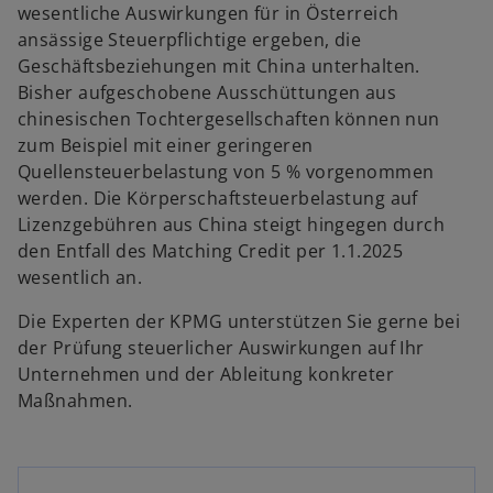
wesentliche Auswirkungen für in Österreich
ansässige Steuerpflichtige ergeben, die
Geschäftsbeziehungen mit China unterhalten.
Bisher aufgeschobene Ausschüttungen aus
chinesischen Tochtergesellschaften können nun
zum Beispiel mit einer geringeren
Quellensteuerbelastung von 5 % vorgenommen
werden. Die Körperschaftsteuerbelastung auf
w
Lizenzgebühren aus China steigt hingegen durch
ir
den Entfall des Matching Credit per 1.1.2025
w
d
wesentlich an.
ir
i
n
d
Die Experten der KPMG unterstützen Sie gerne bei
e
i
der Prüfung steuerlicher Auswirkungen auf Ihr
n
i
Unternehmen und der Ableitung konkreter
n
e
Maßnahmen.
e
i
n
r
n
e
e
r