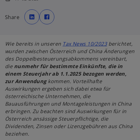
w
w
i
i
Share
r
r
d
d
i
i
n
n
e
e
i
i
n
n
w
Wie bereits in unseren
Tax News 10/2023
berichtet,
e
e
r
r
i
wurden zwischen Österreich und China Änderungen
n
n
e
e
r
des Doppelbesteuerungsabkommens vereinbart,
u
u
e
e
d
die
nunmehr für bestimmte Einkünfte, die in
n
n
R
R
i
einem Steuerjahr ab 1.1.2025 bezogen werden,
e
e
g
g
n
zur Anwendung
kommen. Vorteilhafte
i
i
s
s
e
Auswirkungen ergeben sich dabei etwa für
t
t
e
e
i
österreichische Unternehmen, die
r
r
k
k
n
Bauausführungen und Montageleistungen in China
a
a
r
r
e
erbringen. Zu beachten sind Auswirkungen für in
t
t
e
e
r
Österreich ansässige Steuerpflichtige, die
g
g
e
e
n
Dividenden, Zinsen oder Lizenzgebühren aus China
ö
ö
f
f
e
beziehen.
f
f
n
n