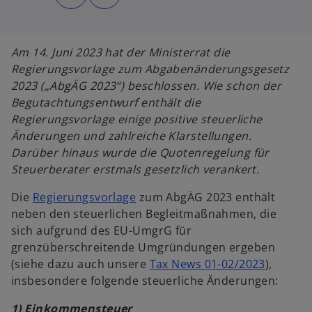
d
d
i
i
n
n
e
e
i
i
n
n
Am 14. Juni 2023 hat der Ministerrat die
e
e
r
r
Regierungsvorlage zum Abgabenänderungsgesetz
n
n
e
e
2023 („AbgÄG 2023“) beschlossen. Wie schon der
u
u
e
e
Begutachtungsentwurf enthält die
n
n
R
R
Regierungsvorlage einige positive steuerliche
e
e
g
g
Änderungen und zahlreiche Klarstellungen.
i
i
s
s
Darüber hinaus wurde die Quotenregelung für
t
t
e
e
Steuerberater erstmals gesetzlich verankert.
r
r
k
k
a
a
Die
Regierungsvorlage
zum AbgÄG 2023 enthält
r
r
t
t
neben den steuerlichen Begleitmaßnahmen, die
e
e
g
g
sich aufgrund des EU-UmgrG für
e
e
ö
ö
grenzüberschreitende Umgründungen ergeben
f
f
f
f
(siehe dazu auch unsere
Tax News 01-02/2023
),
n
n
e
e
insbesondere folgende steuerliche Änderungen:
t
t
1) Einkommensteuer