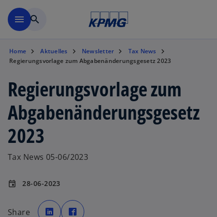
Zurück zur Inhaltsseite
menu
search
Home
Aktuelles
Newsletter
Tax News
Regierungsvorlage zum Abgabenänderungsgesetz 2023
Regierungsvorlage zum
Abgabenänderungsgesetz
2023
Tax News 05-06/2023
28-06-2023
event
w
w
i
i
Share
r
r