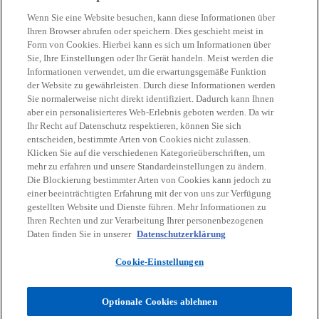
Wenn Sie eine Website besuchen, kann diese Informationen über
Ihren Browser abrufen oder speichern. Dies geschieht meist in
Tax News
Form von Cookies. Hierbei kann es sich um Informationen über
Sie, Ihre Einstellungen oder Ihr Gerät handeln. Meist werden die
Wir informieren Sie regelmäßig über
Informationen verwendet, um die erwartungsgemäße Funktion
Neuigkeiten zu nationalen und internationalen
der Website zu gewährleisten. Durch diese Informationen werden
Lesen Sie weiter
Steuerthemen.
Sie normalerweise nicht direkt identifiziert. Dadurch kann Ihnen
aber ein personalisierteres Web-Erlebnis geboten werden. Da wir
Ihr Recht auf Datenschutz respektieren, können Sie sich
entscheiden, bestimmte Arten von Cookies nicht zulassen.
Klicken Sie auf die verschiedenen Kategorieüberschriften, um
mehr zu erfahren und unsere Standardeinstellungen zu ändern.
Die Blockierung bestimmter Arten von Cookies kann jedoch zu
einer beeinträchtigten Erfahrung mit der von uns zur Verfügung
gestellten Website und Dienste führen. Mehr Informationen zu
Ihren Rechten und zur Verarbeitung Ihrer personenbezogenen
Daten finden Sie in unserer
Datenschutzerklärung
Cookie-Einstellungen
Optionale Cookies ablehnen
Wissensvorsprung & Expertise